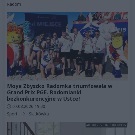
Kategorie artykułu:
Radom
Moya Zbyszko Radomka triumfowała w
Grand Prix PGE. Radomianki
bezkonkurencyjne w Ustce!
Data dodania artykułu:
07.08.2026 19:30
Kategorie artykułu:
Sport
Siatkówka
ARTYKUŁ SPONSOROWANY