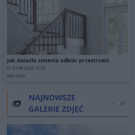
Jak światło zmienia odbiór przestrzeni
Data dodania artykułu:
07.08.2026 15:35
Kategorie artykułu:
Styl życia
NAJNOWSZE
GALERIE ZDJĘĆ
Poprzednie
Następne
Kliknij