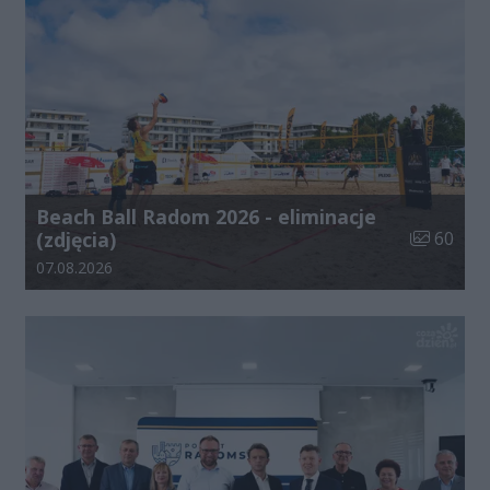
Beach Ball Radom 2026 - eliminacje
Liczba zdj
(zdjęcia)
60
Data dodania galerii:
07.08.2026