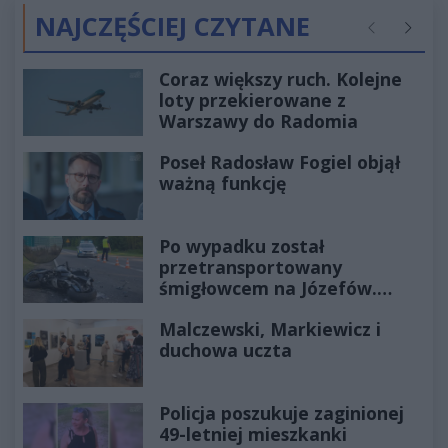
NAJCZĘŚCIEJ CZYTANE
Poprzednie
Następ
Coraz większy ruch. Kolejne
loty przekierowane z
Warszawy do Radomia
Poseł Radosław Fogiel objął
ważną funkcję
Po wypadku został
przetransportowany
śmigłowcem na Józefów.
Historia mrozi krew w żyłach
Malczewski, Markiewicz i
duchowa uczta
Policja poszukuje zaginionej
49-letniej mieszkanki