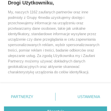
Drogi Użytkowniku,
My, naszych 1162 zaufanych partnerów oraz inne
podmioty z Grupy 4media uzyskujemy dostęp i
przechowujemy informacje na urządzeniu oraz
przetwarzamy dane osobowe, takie jak unikalne
identyfikatory, standardowe informacje wysyłane przez
urządzenie czy dane przeglądania w celu zapewniania
spersonalizowanych reklam, wybór spersonalizowanych
Redakcja
Reklama
Prywatność
Praca Łódź
treści, pomiar reklam i treści, badanie odbiorców oraz
the:protocol
ulepszanie usług. Za zgodą Użytkownika my i Zaufani
Partnerzy możemy używać dokładnych danych
geolokalizacyjnych oraz aktywnie skanować
charakterystykę urządzenia do celów identyfikacji.
Ponieważ cenimy Twoją prywatność, prosimy o zgodę na
Szukaj
korzystanie z tych technologii poprzez kliknięcie
„Akceptuję”. Zgoda jest dobrowolna i zawsze możesz ją
zmienić/wycofać klikając przycisk ustawień prywatności
Facebook.com
Youtube.com
PARTNERZY
USTAWIENIA
znajdujący się w lewym dolnym rogu strony
. Niektóre
rodzaje przetwarzania danych nie wymagają zgody
użytkownika, ale masz prawo sprzeciwić się takiemu