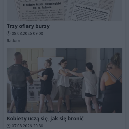
Trzy ofiary burzy
Data dodania artykułu:
08.08.2026 09:00
Kategorie artykułu:
Radom
Kobiety uczą się, jak się bronić
Data dodania artykułu:
07.08.2026 20:30