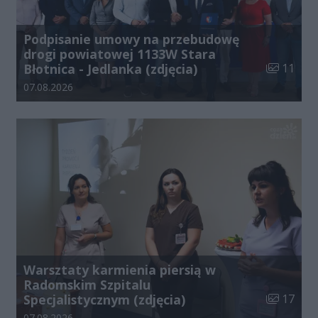
Podpisanie umowy na przebudowę
drogi powiatowej 1133W Stara
Liczba zdj
Błotnica - Jedlanka (zdjęcia)
11
Data dodania galerii:
07.08.2026
Warsztaty karmienia piersią w
Radomskim Szpitalu
Liczba zdj
Specjalistycznym (zdjęcia)
17
Data dodania galerii:
07.08.2026