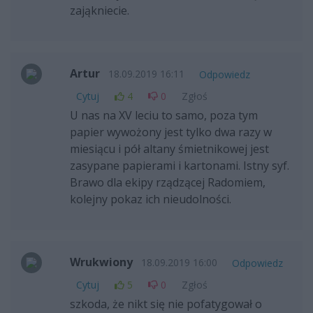
zająkniecie.
Artur
18.09.2019 16:11
Odpowiedz
Cytuj
4
0
Zgłoś
U nas na XV leciu to samo, poza tym
papier wywożony jest tylko dwa razy w
miesiącu i pół altany śmietnikowej jest
zasypane papierami i kartonami. Istny syf.
Brawo dla ekipy rządzącej Radomiem,
kolejny pokaz ich nieudolności.
Wrukwiony
18.09.2019 16:00
Odpowiedz
Cytuj
5
0
Zgłoś
szkoda, że nikt się nie pofatygował o