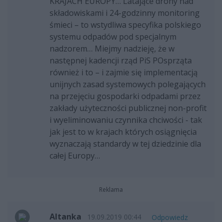
KRAJACH EUROPY… Latające drony nad
składowiskami i 24-godzinny monitoring
śmieci – to wstydliwa specyfika polskiego
systemu odpadów pod specjalnym
nadzorem… Miejmy nadzieję, że w
następnej kadencji rząd PiS POsprząta
również i to – i zajmie się implementacją
unijnych zasad systemowych polegających
na przejęciu gospodarki odpadami przez
zakłady użyteczności publicznej non-profit
i wyeliminowaniu czynnika chciwości - tak
jak jest to w krajach których osiągnięcia
wyznaczają standardy w tej dziedzinie dla
całej Europy…
Reklama
Altanka
19.09.2019 00:44
Odpowiedz