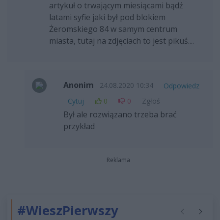
artykuł o trwającym miesiącami bądź
latami syfie jaki był pod blokiem
Żeromskiego 84 w samym centrum
miasta, tutaj na zdjęciach to jest pikuś....
Anonim
24.08.2020 10:34
Odpowiedz
Cytuj
0
0
Zgłoś
Był ale rozwiązano trzeba brać
przykład
Reklama
#WieszPierwszy
Poprzednie
Następ