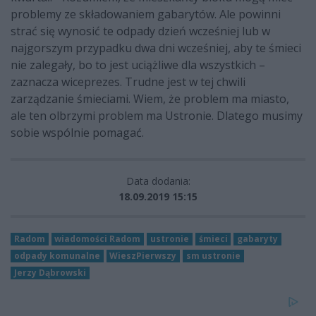
problemy ze składowaniem gabarytów. Ale powinni
strać się wynosić te odpady dzień wcześniej lub w
najgorszym przypadku dwa dni wcześniej, aby te śmieci
nie zalegały, bo to jest uciążliwe dla wszystkich –
zaznacza wiceprezes. Trudne jest w tej chwili
zarządzanie śmieciami. Wiem, że problem ma miasto,
ale ten olbrzymi problem ma Ustronie. Dlatego musimy
sobie wspólnie pomagać.
Data dodania:
18.09.2019 15:15
Radom
wiadomości Radom
ustronie
śmieci
gabaryty
odpady komunalne
WieszPierwszy
sm ustronie
Jerzy Dąbrowski