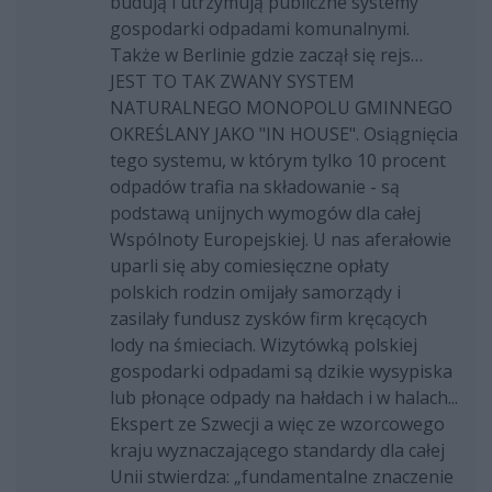
budują i utrzymują publiczne systemy
gospodarki odpadami komunalnymi.
Także w Berlinie gdzie zaczął się rejs…
JEST TO TAK ZWANY SYSTEM
NATURALNEGO MONOPOLU GMINNEGO
OKREŚLANY JAKO "IN HOUSE". Osiągnięcia
tego systemu, w którym tylko 10 procent
odpadów trafia na składowanie - są
podstawą unijnych wymogów dla całej
Wspólnoty Europejskiej. U nas aferałowie
uparli się aby comiesięczne opłaty
polskich rodzin omijały samorządy i
zasilały fundusz zysków firm kręcących
lody na śmieciach. Wizytówką polskiej
gospodarki odpadami są dzikie wysypiska
lub płonące odpady na hałdach i w halach...
Ekspert ze Szwecji a więc ze wzorcowego
kraju wyznaczającego standardy dla całej
Unii stwierdza: „fundamentalne znaczenie