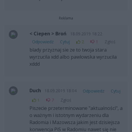
Reklama
< Ciepen > Broń
18.09.2019 18:22
Odpowiedz
Cytuj
2
1
Zgłoś
blady przyznaj sie ze to twoja stara
wyrzucila xdd albo pawlowska wyrzucila
xddd
Duch
18.09.2019 18:04
Odpowiedz
Cytuj
1
7
Zgłoś
Piszecie przeterminowane "aktualności", a
o ważnym i istotnym wydarzeniu dla
Radomia i Mazowsza jakim jest dzisiejsza
konwencja PiS w Radomiu nawet się nie