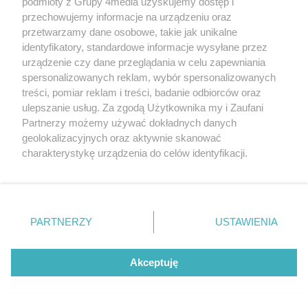
podmioty z Grupy 4media uzyskujemy dostęp i
przetransportowany
przechowujemy informacje na urządzeniu oraz
śmigłowcem na Józefów.
przetwarzamy dane osobowe, takie jak unikalne
Historia mrozi krew w żyłach
identyfikatory, standardowe informacje wysyłane przez
Malczewski, Markiewicz i
urządzenie czy dane przeglądania w celu zapewniania
duchowa uczta
spersonalizowanych reklam, wybór spersonalizowanych
treści, pomiar reklam i treści, badanie odbiorców oraz
ulepszanie usług. Za zgodą Użytkownika my i Zaufani
Policja poszukuje zaginionej
Partnerzy możemy używać dokładnych danych
49-letniej mieszkanki
geolokalizacyjnych oraz aktywnie skanować
Radomia
charakterystykę urządzenia do celów identyfikacji.
Powstanie chytry pomnik
Ponieważ cenimy Twoją prywatność, prosimy o zgodę na
Trzech Cytryn. Znamy wyniki
korzystanie z tych technologii poprzez kliknięcie
Budżetu Obywatelskiego
„Akceptuję”. Zgoda jest dobrowolna i zawsze możesz ją
2027
zmienić/wycofać klikając przycisk ustawień prywatności
PARTNERZY
USTAWIENIA
Mieszkaniec Radomia
znajdujący się w lewym dolnym rogu strony
. Niektóre
oskarżony o... 123
rodzaje przetwarzania danych nie wymagają zgody
przestępstwa. Szkoda
użytkownika, ale masz prawo sprzeciwić się takiemu
Akceptuję
wyceniona na ponad milion
przetwarzaniu. Preferencje będą miały zastosowania tylko
złotych
na tej witrynie.