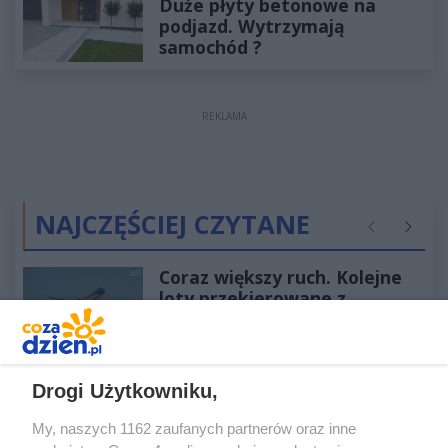
Duże płyty betonowe na
podjazd. Wytrzymają
samochód ?
REKLAMA
NAJCZĘŚCIEJ CZYTANE
Poprzednie
Następ
Coraz większy ruch. Kolejne
loty przekierowane z
Warszawy do Radomia
Poseł Radosław Fogiel objął
ważną funkcję
Drogi Użytkowniku,
My, naszych 1162 zaufanych partnerów oraz inne
Po wypadku został