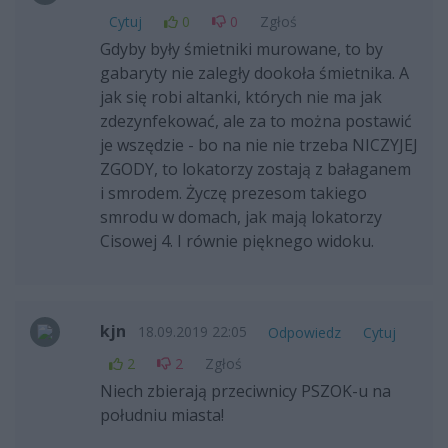
Cytuj
0
0
Zgłoś
Gdyby były śmietniki murowane, to by
gabaryty nie zaległy dookoła śmietnika. A
jak się robi altanki, których nie ma jak
zdezynfekować, ale za to można postawić
je wszędzie - bo na nie nie trzeba NICZYJEJ
ZGODY, to lokatorzy zostają z bałaganem
i smrodem. Życzę prezesom takiego
smrodu w domach, jak mają lokatorzy
Cisowej 4. I równie pięknego widoku.
kjn
18.09.2019 22:05
Odpowiedz
Cytuj
2
2
Zgłoś
Niech zbierają przeciwnicy PSZOK-u na
południu miasta!