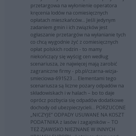
przetargowa na wyłonienie operatora
kręcenia lodów na comiesięcznych
opłatach mieszkańców… Jeśli jedynym
zadaniem gmin i ich związków jest
ogłaszanie przetargów na wyłanianie tych
co chcą wygodnie żyć z comiesięcznych
opłat polskich rodzin - to mamy
niekończący się wyścig cen według
scenariusza, że najwięcej mają zarobić
zagraniczne firmy - pb.pl/czarna-wizja-
smieciowa-691523 … Elementami tego
scenariusza są liczne pożary odpadów na
składowiskach i w halach – bo to daje
oprócz pozbycia się odpadów dodatkowe
dochody od ubezpieczycieli… PORZUCONE
„NICZYJE” ODPADY USUWANE NA KOSZT
PODATNIKA z lasów i zagajników – TO
TEŻ ZJAWISKO NIEZNANE W INNYCH