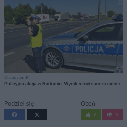
Podziel się
Oceń
0
0