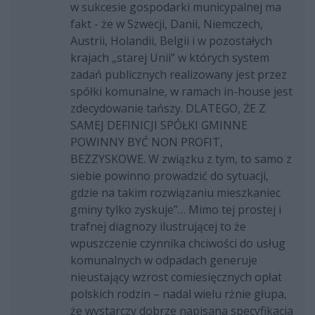
w sukcesie gospodarki municypalnej ma
fakt - że w Szwecji, Danii, Niemczech,
Austrii, Holandii, Belgii i w pozostałych
krajach „starej Unii” w których system
zadań publicznych realizowany jest przez
spółki komunalne, w ramach in-house jest
zdecydowanie tańszy. DLATEGO, ŻE Z
SAMEJ DEFINICJI SPÓŁKI GMINNE
POWINNY BYĆ NON PROFIT,
BEZZYSKOWE. W związku z tym, to samo z
siebie powinno prowadzić do sytuacji,
gdzie na takim rozwiązaniu mieszkaniec
gminy tylko zyskuje”… Mimo tej prostej i
trafnej diagnozy ilustrującej to że
wpuszczenie czynnika chciwości do usług
komunalnych w odpadach generuje
nieustający wzrost comiesięcznych opłat
polskich rodzin – nadal wielu rżnie głupa,
że wystarczy dobrze napisana specyfikacja