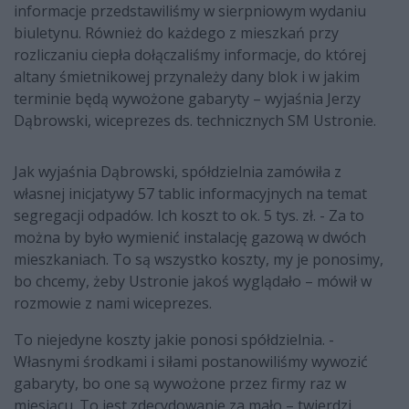
informacje przedstawiliśmy w sierpniowym wydaniu
biuletynu. Również do każdego z mieszkań przy
rozliczaniu ciepła dołączaliśmy informacje, do której
altany śmietnikowej przynależy dany blok i w jakim
terminie będą wywożone gabaryty – wyjaśnia Jerzy
Dąbrowski, wiceprezes ds. technicznych SM Ustronie.
Jak wyjaśnia Dąbrowski, spółdzielnia zamówiła z
własnej inicjatywy 57 tablic informacyjnych na temat
segregacji odpadów. Ich koszt to ok. 5 tys. zł. - Za to
można by było wymienić instalację gazową w dwóch
mieszkaniach. To są wszystko koszty, my je ponosimy,
bo chcemy, żeby Ustronie jakoś wyglądało – mówił w
rozmowie z nami wiceprezes.
To niejedyne koszty jakie ponosi spółdzielnia. -
Własnymi środkami i siłami postanowiliśmy wywozić
gabaryty, bo one są wywożone przez firmy raz w
miesiącu. To jest zdecydowanie za mało – twierdzi