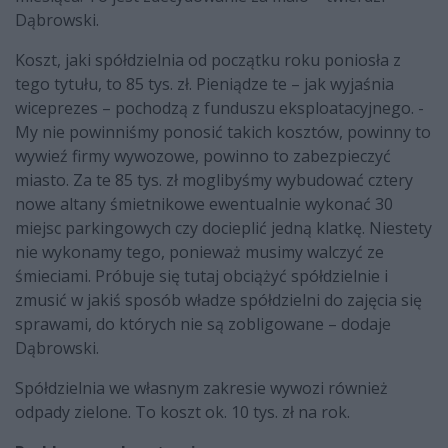
Dąbrowski.
Koszt, jaki spółdzielnia od początku roku poniosła z
tego tytułu, to 85 tys. zł. Pieniądze te – jak wyjaśnia
wiceprezes – pochodzą z funduszu eksploatacyjnego. -
My nie powinniśmy ponosić takich kosztów, powinny to
wywieź firmy wywozowe, powinno to zabezpieczyć
miasto. Za te 85 tys. zł moglibyśmy wybudować cztery
nowe altany śmietnikowe ewentualnie wykonać 30
miejsc parkingowych czy docieplić jedną klatkę. Niestety
nie wykonamy tego, ponieważ musimy walczyć ze
śmieciami. Próbuje się tutaj obciążyć spółdzielnie i
zmusić w jakiś sposób władze spółdzielni do zajęcia się
sprawami, do których nie są zobligowane – dodaje
Dąbrowski.
Spółdzielnia we własnym zakresie wywozi również
odpady zielone. To koszt ok. 10 tys. zł na rok.