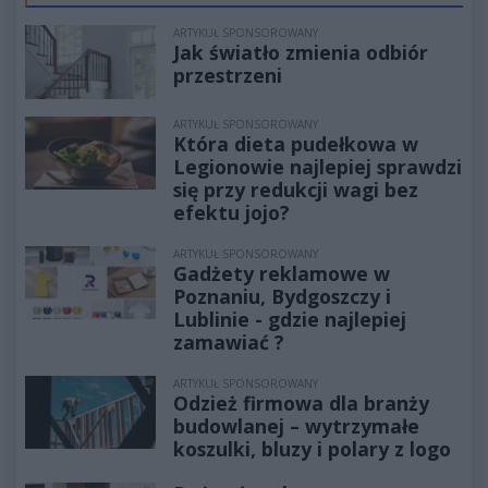
ARTYKUŁ SPONSOROWANY
Jak światło zmienia odbiór
przestrzeni
ARTYKUŁ SPONSOROWANY
Która dieta pudełkowa w
Legionowie najlepiej sprawdzi
się przy redukcji wagi bez
efektu jojo?
ARTYKUŁ SPONSOROWANY
Gadżety reklamowe w
Poznaniu, Bydgoszczy i
Lublinie - gdzie najlepiej
zamawiać ?
ARTYKUŁ SPONSOROWANY
Odzież firmowa dla branży
budowlanej – wytrzymałe
koszulki, bluzy i polary z logo