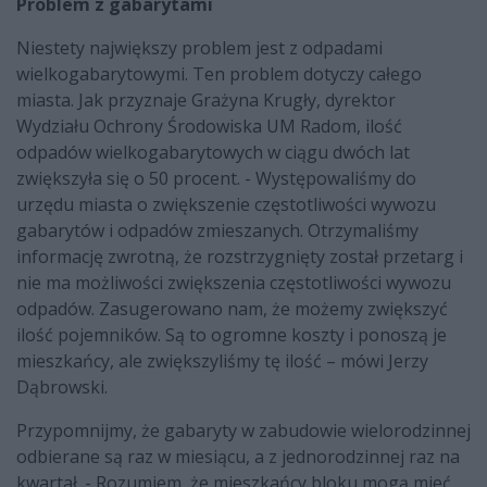
Problem z gabarytami
Niestety największy problem jest z odpadami
wielkogabarytowymi. Ten problem dotyczy całego
miasta. Jak przyznaje Grażyna Krugły, dyrektor
Wydziału Ochrony Środowiska UM Radom, ilość
odpadów wielkogabarytowych w ciągu dwóch lat
zwiększyła się o 50 procent. - Występowaliśmy do
urzędu miasta o zwiększenie częstotliwości wywozu
gabarytów i odpadów zmieszanych. Otrzymaliśmy
informację zwrotną, że rozstrzygnięty został przetarg i
nie ma możliwości zwiększenia częstotliwości wywozu
odpadów. Zasugerowano nam, że możemy zwiększyć
ilość pojemników. Są to ogromne koszty i ponoszą je
mieszkańcy, ale zwiększyliśmy tę ilość – mówi Jerzy
Dąbrowski.
Przypomnijmy, że gabaryty w zabudowie wielorodzinnej
odbierane są raz w miesiącu, a z jednorodzinnej raz na
kwartał. - Rozumiem, że mieszkańcy bloku mogą mieć