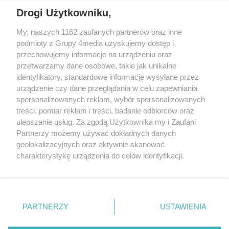
Drogi Użytkowniku,
My, naszych 1162 zaufanych partnerów oraz inne
podmioty z Grupy 4media uzyskujemy dostęp i
przechowujemy informacje na urządzeniu oraz
przetwarzamy dane osobowe, takie jak unikalne
identyfikatory, standardowe informacje wysyłane przez
urządzenie czy dane przeglądania w celu zapewniania
spersonalizowanych reklam, wybór spersonalizowanych
Redakcja
Reklama
Prywatność
Praca Łódź
treści, pomiar reklam i treści, badanie odbiorców oraz
the:protocol
ulepszanie usług. Za zgodą Użytkownika my i Zaufani
Partnerzy możemy używać dokładnych danych
geolokalizacyjnych oraz aktywnie skanować
charakterystykę urządzenia do celów identyfikacji.
Ponieważ cenimy Twoją prywatność, prosimy o zgodę na
Szukaj
korzystanie z tych technologii poprzez kliknięcie
„Akceptuję”. Zgoda jest dobrowolna i zawsze możesz ją
zmienić/wycofać klikając przycisk ustawień prywatności
Facebook.com
Youtube.com
PARTNERZY
USTAWIENIA
znajdujący się w lewym dolnym rogu strony
. Niektóre
rodzaje przetwarzania danych nie wymagają zgody