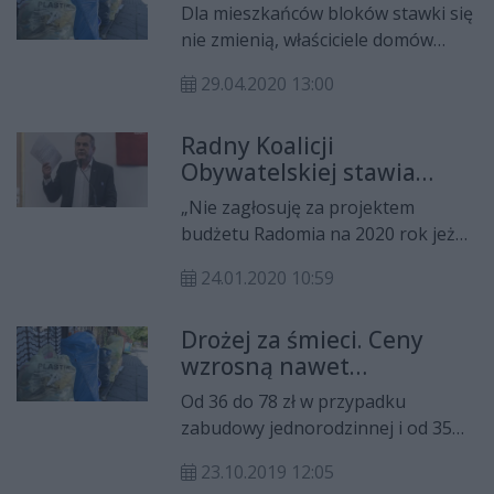
Dla mieszkańców bloków stawki się
nie zmienią, właściciele domów
zapłacą o 2 zł więcej niż dotychczas
29.04.2020 13:00
– miasto wycofało się z
planowanych od kilku miesięcy
Radny Koalicji
podwyżek opłat za śmieci. Podczas
Obywatelskiej stawia
nadzwyczajnej sesji we wtorek
warunek przed
propozycję zaakceptowali radni.
„Nie zagłosuję za projektem
głosowaniem
budżetu Radomia na 2020 rok jeżeli
temat odbioru i segregacji śmieci
24.01.2020 10:59
nie zostanie załatwiony bez szkody
dla finansów miasta” - mówi
Drożej za śmieci. Ceny
Wiesław Wędzonka, radny Koalicji
wzrosną nawet
Obywatelskiej.
dwukrotnie
Od 36 do 78 zł w przypadku
zabudowy jednorodzinnej i od 35
do 63 zł w blokach – miasto
23.10.2019 12:05
proponuje nowe stawki za odbiór