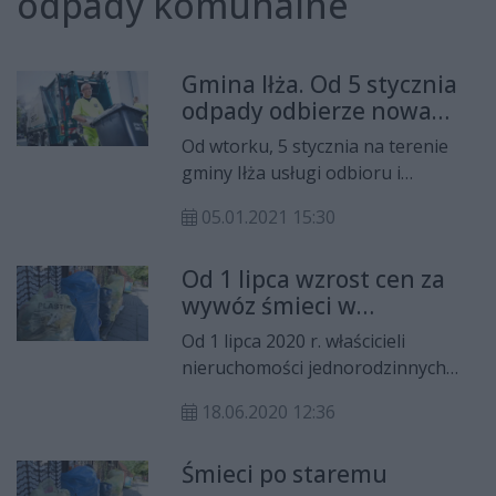
odpady komunalne
Gmina Iłża. Od 5 stycznia
odpady odbierze nowa
firma
Od wtorku, 5 stycznia na terenie
gminy Iłża usługi odbioru i
zagospodarowania odpadów
05.01.2021 15:30
komunalnych zaczęła świadczyć
nowa firma.
Od 1 lipca wzrost cen za
wywóz śmieci w
zabudowie jednorodzinnej
Od 1 lipca 2020 r. właścicieli
nieruchomości jednorodzinnych
obowiązywać będą nowe stawki
18.06.2020 12:36
opłaty za gospodarowanie
odpadami komunalnymi.
Śmieci po staremu