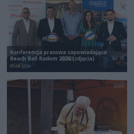
Konferencja prasowa zapowiadająca
Liczba zdj
Beach Ball Radom 2026 (zdjęcia)
18
Data dodania galerii:
05.08.2026