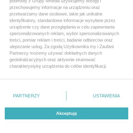
podmioty z Grupy 4media uzyskujemy dostęp i
przechowujemy informacje na urządzeniu oraz
przetwarzamy dane osobowe, takie jak unikalne
identyfikatory, standardowe informacje wysyłane przez
urządzenie czy dane przeglądania w celu zapewniania
spersonalizowanych reklam, wybór spersonalizowanych
treści, pomiar reklam i treści, badanie odbiorców oraz
ulepszanie usług. Za zgodą Użytkownika my i Zaufani
Partnerzy możemy używać dokładnych danych
geolokalizacyjnych oraz aktywnie skanować
charakterystykę urządzenia do celów identyfikacji.
Ponieważ cenimy Twoją prywatność, prosimy o zgodę na
Radomianie śpiewają (nie)zakazane
korzystanie z tych technologii poprzez kliknięcie
Liczba zdj
piosenki (zdjęcia)
32
„Akceptuję”. Zgoda jest dobrowolna i zawsze możesz ją
Data dodania galerii:
01.08.2026
zmienić/wycofać klikając przycisk ustawień prywatności
PARTNERZY
USTAWIENIA
znajdujący się w lewym dolnym rogu strony
. Niektóre
rodzaje przetwarzania danych nie wymagają zgody
użytkownika, ale masz prawo sprzeciwić się takiemu
Akceptuję
przetwarzaniu. Preferencje będą miały zastosowania tylko
REKLAMA
na tej witrynie.