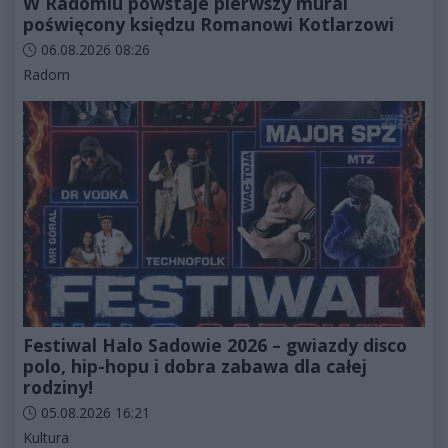
W Radomiu powstaje pierwszy mural
poświęcony księdzu Romanowi Kotlarzowi
Data dodania artykułu:
06.08.2026 08:26
Kategorie artykułu:
Radom
Festiwal Halo Sadowie 2026 – gwiazdy disco
polo, hip-hopu i dobra zabawa dla całej
rodziny!
Data dodania artykułu:
05.08.2026 16:21
Kategorie artykułu:
Kultura