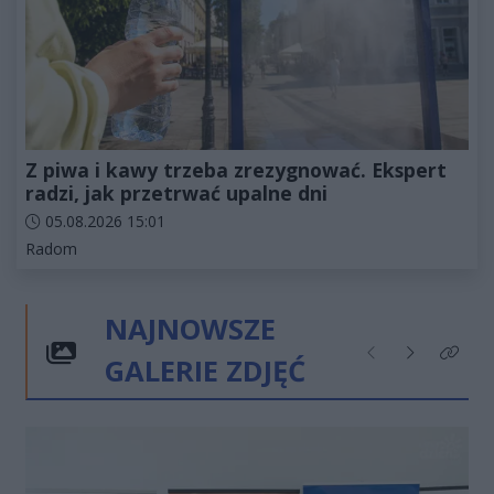
Z piwa i kawy trzeba zrezygnować. Ekspert
radzi, jak przetrwać upalne dni
Data dodania artykułu:
05.08.2026 15:01
Kategorie artykułu:
Radom
NAJNOWSZE
GALERIE ZDJĘĆ
Poprzednie
Następne
Kliknij