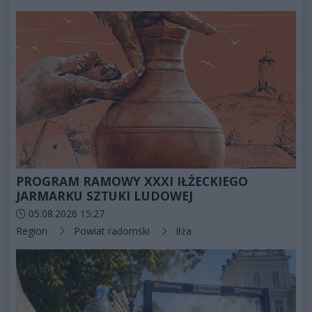
PROGRAM RAMOWY XXXI IŁŻECKIEGO
JARMARKU SZTUKI LUDOWEJ
Data dodania artykułu:
05.08.2026 15:27
Kategorie artykułu:
Region
Powiat radomski
Iłża