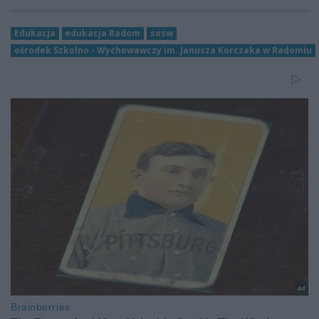
Edukacja
edukacja Radom
sosw
ośrodek Szkolno - Wychowawczy im. Janusza Korczaka w Radomiu