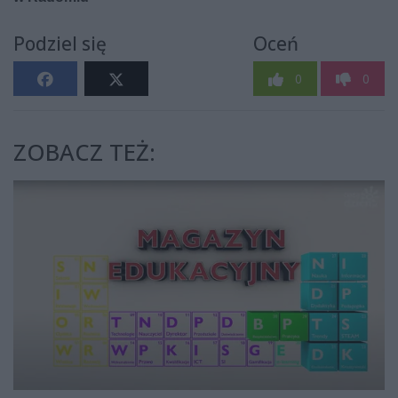
Podziel się
Oceń
0
0
ZOBACZ TEŻ: