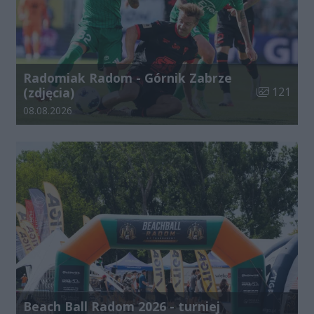
Radomiak Radom - Górnik Zabrze
Liczba zdjęć
(zdjęcia)
121
Data dodania galerii:
08.08.2026
Beach Ball Radom 2026 - turniej