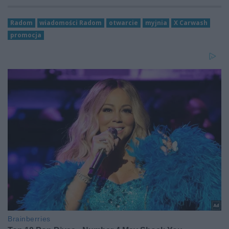
Radom
wiadomości Radom
otwarcie
myjnia
X Carwash
promocja