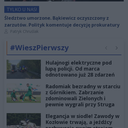
TYLKO U NAS!
Śledztwo umorzone. Bąkiewicz oczyszczony z
zarzutów. Polityk komentuje decyzję prokuratury
Autor artykułu:
Patryk Chruślak
#WieszPierwszy
Poprzednie
Następ
Hulajnogi elektryczne pod
lupą policji. Od marca
odnotowano już 28 zdarzeń
Radomiak bezradny w starciu
z Górnikiem. Zabrzanie
zdominowali Zielonych i
pewnie wygrali przy Struga
Elegancja w siodle! Zawody w
Kozłowie trwają, a jeźdźcy