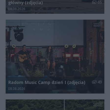
Liczba zdj
główny (zdjęcia)
65
Data dodania galerii:
08.08.2026
Liczba zdj
Radom Music Camp dzień I (zdjęcia)
49
Data dodania galerii:
08.08.2026