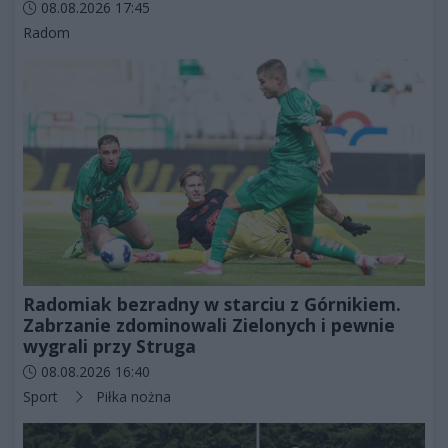
Data dodania artykułu:
08.08.2026 17:45
Kategorie artykułu:
Radom
Radomiak bezradny w starciu z Górnikiem.
Zabrzanie zdominowali Zielonych i pewnie
wygrali przy Struga
Data dodania artykułu:
08.08.2026 16:40
Kategorie artykułu:
Sport
Piłka nożna