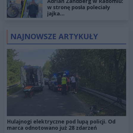
Adrian Zandberg w Radomiu:
złotych
w stronę posła poleciały
jajka…
NAJNOWSZE ARTYKUŁY
Hulajnogi elektryczne pod lupą policji. Od
marca odnotowano już 28 zdarzeń