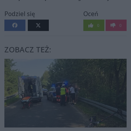
Podziel się
Oceń
0
0
ZOBACZ TEŻ: