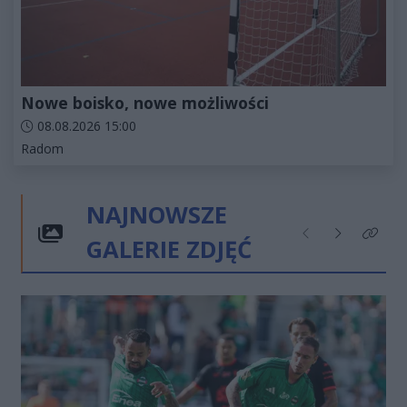
Nowe boisko, nowe możliwości
Data dodania artykułu:
08.08.2026 15:00
Kategorie artykułu:
Radom
NAJNOWSZE
GALERIE ZDJĘĆ
Poprzednie
Następne
Kliknij