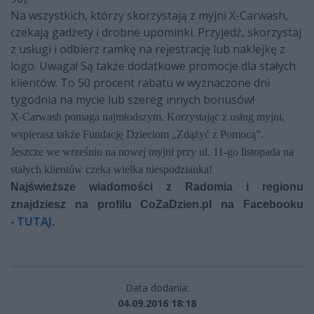
Na wszystkich, którzy skorzystają z myjni X-Carwash,
czekają gadżety i drobne upominki. Przyjedź, skorzystaj
z usługi i odbierz ramkę na rejestrację lub naklejkę z
logo. Uwaga! Są także dodatkowe promocje dla stałych
klientów. To 50 procent rabatu w wyznaczone dni
tygodnia na mycie lub szereg innych bonusów!
X-Carwash pomaga najmłodszym. Korzystając z usług myjni,
wspierasz także Fundację Dzieciom „Zdążyć z Pomocą”.
Jeszcze we wrześniu na nowej myjni przy ul. 11-go listopada na
stałych klientów czeka wielka niespodzianka!
Najświeższe wiadomości z Radomia i regionu
znajdziesz na profilu CoZaDzien.pl na Facebooku
TUTAJ
-
.
Data dodania:
04.09.2016 18:18