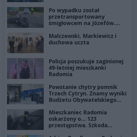
Po wypadku został
przetransportowany
śmigłowcem na Józefów.
Historia mrozi krew w żyłach
Malczewski, Markiewicz i
duchowa uczta
Policja poszukuje zaginionej
49-letniej mieszkanki
Radomia
Powstanie chytry pomnik
Trzech Cytryn. Znamy wyniki
Budżetu Obywatelskiego
2027
Mieszkaniec Radomia
oskarżony o... 123
przestępstwa. Szkoda
wyceniona na ponad milion