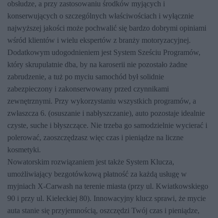
obsłudze, a przy zastosowaniu środków myjących i
konserwujących o szczególnych właściwościach i wyłącznie
najwyższej jakości może pochwalić się bardzo dobrymi opiniami
wśród klientów i wielu ekspertów z branży motoryzacyjnej.
Dodatkowym udogodnieniem jest System Sześciu Programów,
który skrupulatnie dba, by na karoserii nie pozostało żadne
zabrudzenie, a tuż po myciu samochód był solidnie
zabezpieczony i zakonserwowany przed czynnikami
zewnętrznymi. Przy wykorzystaniu wszystkich programów, a
zwłaszcza 6. (osuszanie i nabłyszczanie), auto pozostaje idealnie
czyste, suche i błyszczące. Nie trzeba go samodzielnie wycierać i
polerować, zaoszczędzasz więc czas i pieniądze na liczne
kosmetyki.
Nowatorskim rozwiązaniem jest także System Klucza,
umożliwiający bezgotówkową płatność za każdą usługę w
myjniach X-Carwash na terenie miasta (przy ul. Kwiatkowskiego
90 i przy ul. Kieleckiej 80). Innowacyjny klucz sprawi, że mycie
auta stanie się przyjemnością, oszczędzi Twój czas i pieniądze,