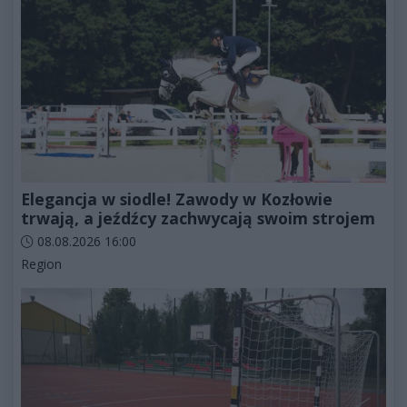
Elegancja w siodle! Zawody w Kozłowie
trwają, a jeźdźcy zachwycają swoim strojem
Data dodania artykułu:
08.08.2026 16:00
Kategorie artykułu:
Region