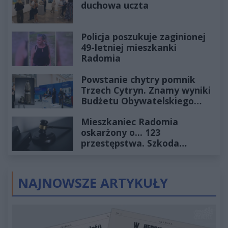
duchowa uczta
Policja poszukuje zaginionej
49-letniej mieszkanki
Radomia
Powstanie chytry pomnik
Trzech Cytryn. Znamy wyniki
Budżetu Obywatelskiego
2027
Mieszkaniec Radomia
oskarżony o... 123
przestępstwa. Szkoda
wyceniona na ponad milion
złotych
NAJNOWSZE ARTYKUŁY