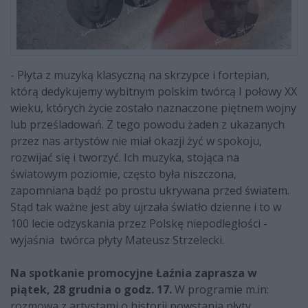
- Płyta z muzyką klasyczną na skrzypce i fortepian,
którą dedykujemy wybitnym polskim twórcą I połowy XX
wieku, których życie zostało naznaczone piętnem wojny
lub prześladowań. Z tego powodu żaden z ukazanych
przez nas artystów nie miał okazji żyć w spokoju,
rozwijać się i tworzyć. Ich muzyka, stojąca na
światowym poziomie, często była niszczona,
zapomniana bądź po prostu ukrywana przed światem.
Stąd tak ważne jest aby ujrzała światło dzienne i to w
100 lecie odzyskania przez Polskę niepodległości -
wyjaśnia twórca płyty Mateusz Strzelecki.
Na spotkanie promocyjne Łaźnia zaprasza w
piątek, 28 grudnia o godz. 17.
W programie m.in:
rozmowa z artystami o historii powstania płyty,