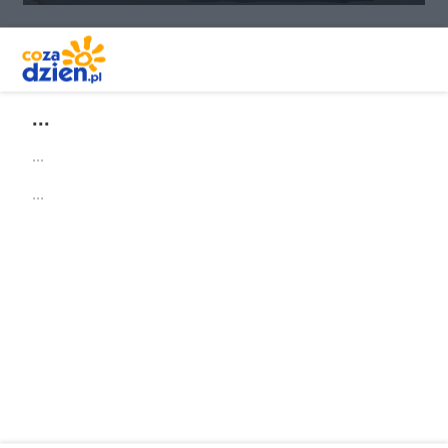
REKLAMA
...
...
...
Redakcja
Reklama
Prywatność
Praca Łódź
the:protocol
Szukaj