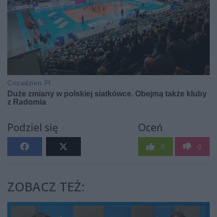
Podziel się
Oceń
0
0
ZOBACZ TEŻ: