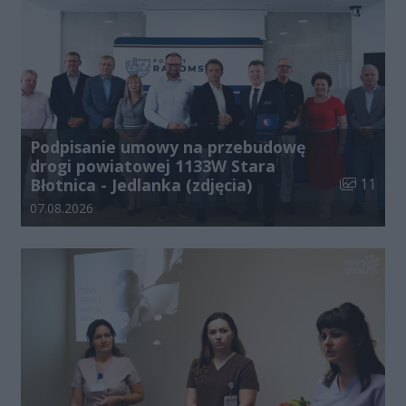
Podpisanie umowy na przebudowę
drogi powiatowej 1133W Stara
Liczba zdj
Błotnica - Jedlanka (zdjęcia)
11
Data dodania galerii:
07.08.2026