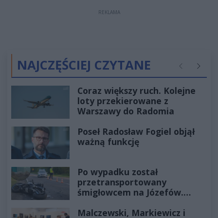
REKLAMA
NAJCZĘŚCIEJ CZYTANE
Poprzednie
Następ
Coraz większy ruch. Kolejne
loty przekierowane z
Warszawy do Radomia
Poseł Radosław Fogiel objął
ważną funkcję
Po wypadku został
przetransportowany
śmigłowcem na Józefów.
Historia mrozi krew w żyłach
Malczewski, Markiewicz i