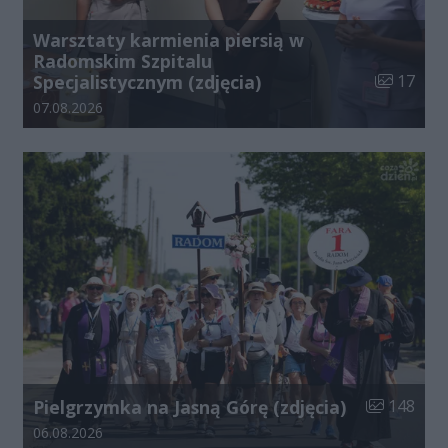
Warsztaty karmienia piersią w
Radomskim Szpitalu
Liczba zdj
Specjalistycznym (zdjęcia)
17
Data dodania galerii:
07.08.2026
Liczba zdjęć
Pielgrzymka na Jasną Górę (zdjęcia)
148
Data dodania galerii:
06.08.2026