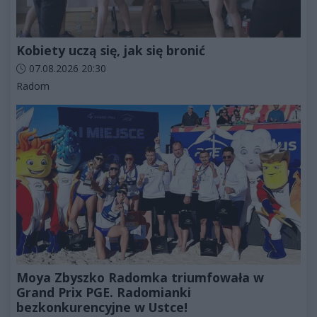
Kobiety uczą się, jak się bronić
Data dodania artykułu:
07.08.2026 20:30
Kategorie artykułu:
Radom
Moya Zbyszko Radomka triumfowała w
Grand Prix PGE. Radomianki
bezkonkurencyjne w Ustce!