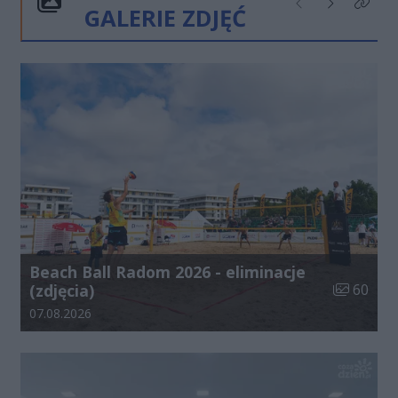
GALERIE ZDJĘĆ
Poprzednie
Następne
Kliknij
Beach Ball Radom 2026 - eliminacje
Liczba zdj
(zdjęcia)
60
Data dodania galerii:
07.08.2026