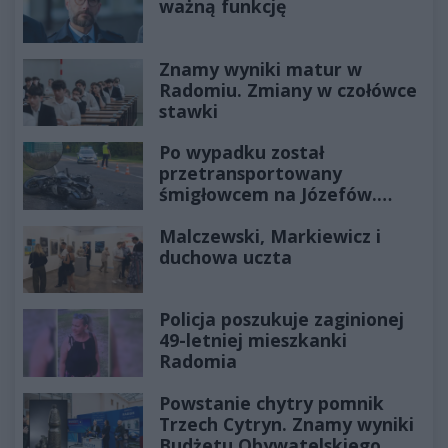
ważną funkcję
Znamy wyniki matur w
Radomiu. Zmiany w czołówce
stawki
Po wypadku został
przetransportowany
śmigłowcem na Józefów.
Historia mrozi krew w żyłach
Malczewski, Markiewicz i
duchowa uczta
Policja poszukuje zaginionej
49-letniej mieszkanki
Radomia
Powstanie chytry pomnik
Trzech Cytryn. Znamy wyniki
Budżetu Obywatelskiego