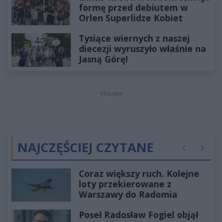
formę przed debiutem w
Orlen Superlidze Kobiet
Tysiące wiernych z naszej
diecezji wyruszyło właśnie na
Jasną Górę!
REKLAMA
NAJCZĘŚCIEJ CZYTANE
Poprzednie
Następ
Coraz większy ruch. Kolejne
loty przekierowane z
Warszawy do Radomia
Poseł Radosław Fogiel objął