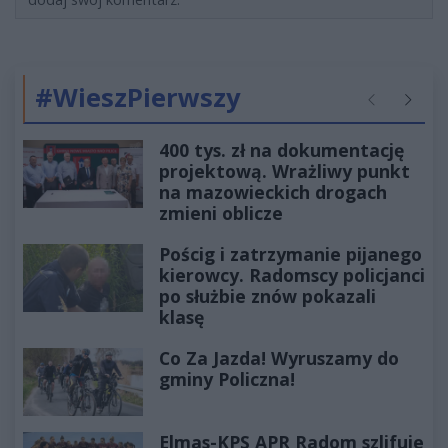
#WieszPierwszy
Poprzednie
Następ
400 tys. zł na dokumentację
projektową. Wrażliwy punkt
na mazowieckich drogach
zmieni oblicze
Pościg i zatrzymanie pijanego
kierowcy. Radomscy policjanci
po służbie znów pokazali
klasę
Co Za Jazda! Wyruszamy do
gminy Policzna!
Elmas-KPS APR Radom szlifuje