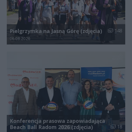
Liczba zdjęć
Pielgrzymka na Jasną Górę (zdjęcia)
148
Data dodania galerii:
06.08.2026
Konferencja prasowa zapowiadająca
Liczba zdj
Beach Ball Radom 2026 (zdjęcia)
18