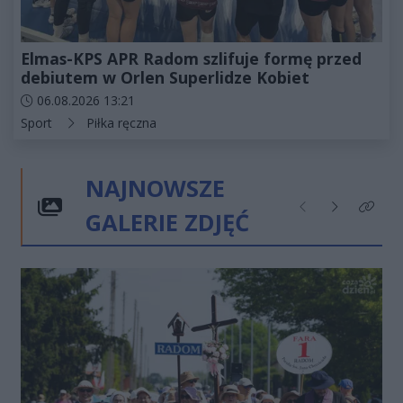
Elmas-KPS APR Radom szlifuje formę przed
debiutem w Orlen Superlidze Kobiet
Data dodania artykułu:
06.08.2026 13:21
Kategorie artykułu:
Sport
Piłka ręczna
NAJNOWSZE
GALERIE ZDJĘĆ
Poprzednie
Następne
Kliknij