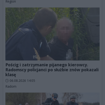
Kategorie artykułu:
Region
Pościg i zatrzymanie pijanego kierowcy.
Radomscy policjanci po służbie znów pokazali
klasę
Data dodania artykułu:
06.08.2026 14:05
Kategorie artykułu:
Radom