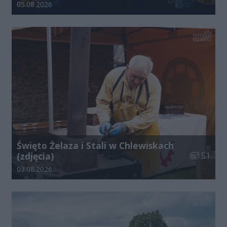
Data dodania galerii:
05.08.2026
Święto Żelaza i Stali w Chlewiskach
Liczba zdj
(zdjęcia)
51
Data dodania galerii:
03.08.2026