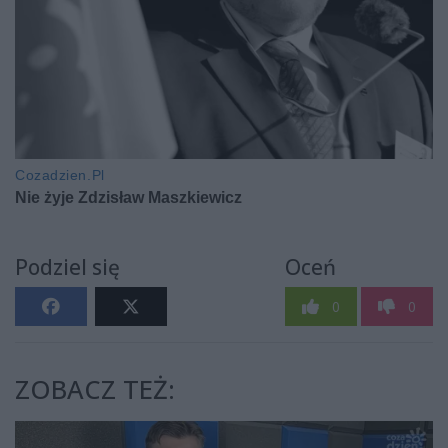
Podziel się
Oceń
0
0
ZOBACZ TEŻ: