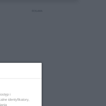
REKLAMA
ostęp i
lne identyfikatory,
iania