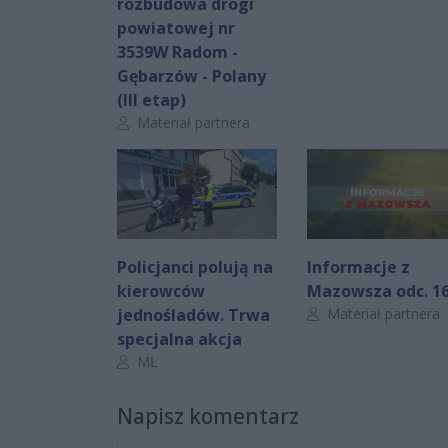
rozbudowa drogi
powiatowej nr
3539W Radom -
Gębarzów - Polany
(III etap)
Autor artykułu:
Materiał partnera
Policjanci polują na
Informacje z
kierowców
Mazowsza odc. 1
Autor artykułu:
jednośladów. Trwa
Materiał partnera
specjalna akcja
Autor artykułu:
MŁ
Napisz komentarz