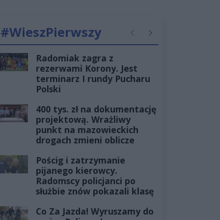
#WieszPierwszy
Poprzednie
Następne
Radomiak zagra z
rezerwami Korony. Jest
terminarz I rundy Pucharu
Polski
400 tys. zł na dokumentację
projektową. Wrażliwy
punkt na mazowieckich
drogach zmieni oblicze
Pościg i zatrzymanie
pijanego kierowcy.
Radomscy policjanci po
służbie znów pokazali klasę
Co Za Jazda! Wyruszamy do