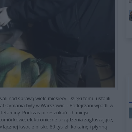
ali nad sprawą wiele miesięcy. Dzięki temu ustalili
atrzymania były w Warszawie. - Podejrzani wpadli w
amfetaminy. Podczas przeszukań ich miejsc
komórkowe, elektroniczne urządzenia zagłuszające,
ącznej kwocie blisko 80 tys. zł, kokainę i płynną