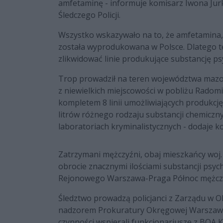
amfetaminę - informuje komisarz Iwona Jur
Śledczego Policji.
Wszystko wskazywało na to, że amfetamina,
została wyprodukowana w Polsce. Dlatego też
zlikwidować linie produkujące substancję p
Trop prowadził na teren województwa mazo
z niewielkich miejscowości w pobliżu Radom
kompletem 8 linii umożliwiających produkcję 
litrów różnego rodzaju substancji chemicz
laboratoriach kryminalistycznych - dodaje k
Zatrzymani mężczyźni, obaj mieszkańcy woj. 
obrocie znacznymi ilościami substancji psy
Rejonowego Warszawa-Praga Północ mężczyźn
Śledztwo prowadzą policjanci z Zarządu w Ol
nadzorem Prokuratury Okręgowej Warszawa 
czynności wspierali funkcjonariusze z BOA 