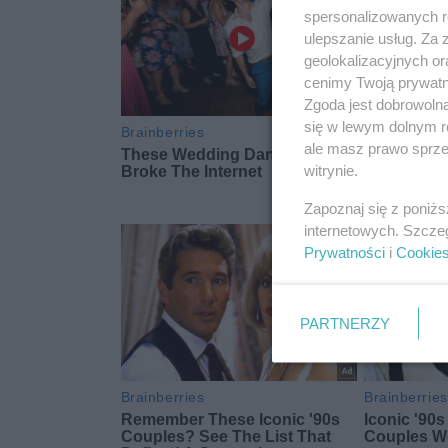
spersonalizowanych re
ulepszanie usług. Za
geolokalizacyjnych or
cenimy Twoją prywatno
Zgoda jest dobrowoln
się w lewym dolnym r
ale masz prawo sprzec
witrynie.
Zapoznaj się z poniż
internetowych. Szcze
Prywatności
i
Cookie
PARTNERZY