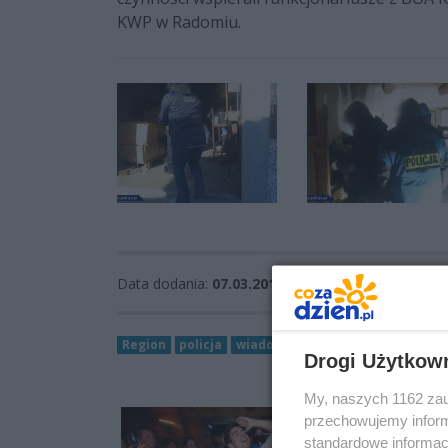
KWP w Radomiu.
Data dodania:
07.03.2018 10:14
Region
policja
wiadomości region
Mazowsze
Drogi Użytkow
My, naszych 1162 zau
przechowujemy informa
standardowe informac