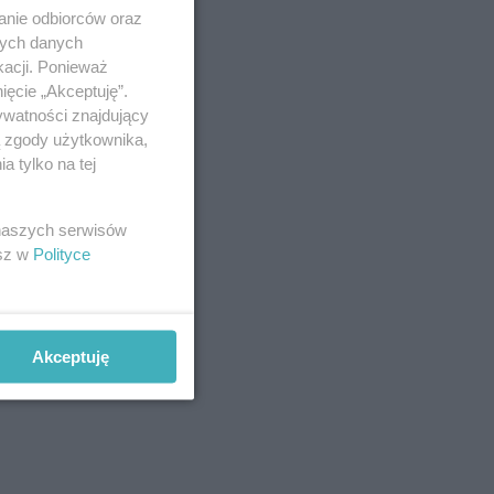
anie odbiorców oraz
nych danych
kacji. Ponieważ
ięcie „Akceptuję”.
ywatności znajdujący
ą zgody użytkownika,
 tylko na tej
 naszych serwisów
esz w
Polityce
Akceptuję