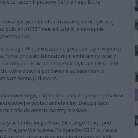
kiewicz rzecznik prasowy Centralnego Biura
 która była przedmiotem transakcji narkotykowej
 policjanci CBŚP musieli ustalić, a następnie
sychotropową.
wieckiego. W pomieszczeniu gospodarczym w jednej
ia, funkcjonowało laboratorium amfetaminy wraz z
narkotyku. - Policjanci zabezpieczyli tam blisko 200
nych, które obecnie poddawane są badaniom w
omisarz Iwona Jurkiewicz.
mazowieckiego, usłyszeli zarzuty dotyczące udziału w
chotropowej w postaci amfetaminy. Decyzją Sądu
i trafią do aresztu na trzy miesiące.
sztynie Centralnego Biura Śledczego Policji, pod
– Praga w Warszawie. Policjantów CBŚP w trakcie
KGP oraz z Laboratorium Kryminalistycznego KSP i