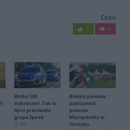
Oceń
0
0
Blisko 500
Blanka porwała
61
wykroczeń. Tak w
publiczność
lipcu pracowała
podczas
grupa Speed
Mazopikniku w
Autor artykułu:
MŁ
Orońsku