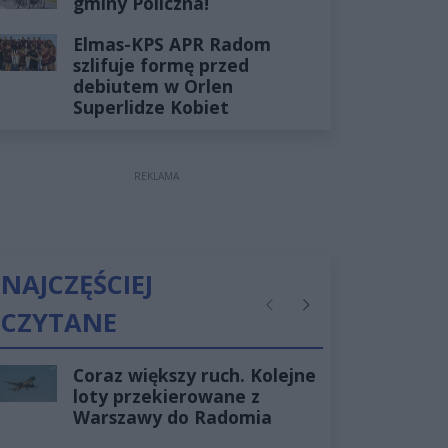
gminy Policzna!
Elmas-KPS APR Radom
szlifuje formę przed
debiutem w Orlen
Superlidze Kobiet
REKLAMA
NAJCZĘŚCIEJ
CZYTANE
Poprzednie
Następne
Coraz większy ruch. Kolejne
loty przekierowane z
Warszawy do Radomia