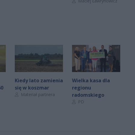
Autor artykułu:
Maciej Ławrynowicz
Kiedy lato zamienia
Wielka kasa dla
60
się w koszmar
regionu
Autor artykułu:
Materiał partnera
radomskiego
Autor artykułu:
PD