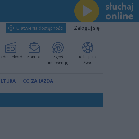
Zaloguj się
Ułatwienia dostępności
Radio Rekord
Kontakt
Zgłoś
Relacje na
interwencję
żywo
ULTURA
CO ZA JAZDA
ów pokazali klasę
rzowi
worzyć nową sportową tradycję"
ruchu