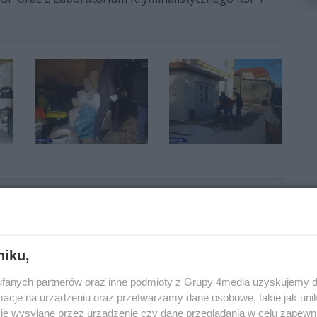
WieszPierwszy
cbśp
niku,
fanych partnerów oraz inne podmioty z Grupy 4media uzyskujemy d
cje na urządzeniu oraz przetwarzamy dane osobowe, takie jak unika
je wysyłane przez urządzenie czy dane przeglądania w celu zapewn