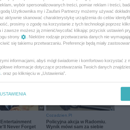
klam, wybór spersonalizowanych treści, pomiar reklam i treści, bad
 zgodą Użytkownika my i Zaufani Partnerzy możemy używać dokład
az aktywnie skanować charakterystykę urządzenia do celów identyfi
ść, prosimy o zgodę na korzystanie z tych technologii poprzez klikn
a i zawsze możesz ją zmienić/wycofać klikając przycisk ustawień pr
ogu strony
. Niektóre rodzaje przetwarzania danych nie wymagaj
iwić się takiemu przetwarzaniu. Preferencje będą miały zastosowania
szymi informacjami, abyś mógł świadomie i komfortowo korzystać z
gółowe informacje dotyczące przetwarzania Twoich danych znajdzi
s
. oraz po kliknięciu w „Ustawienia”.
USTAWIENIA