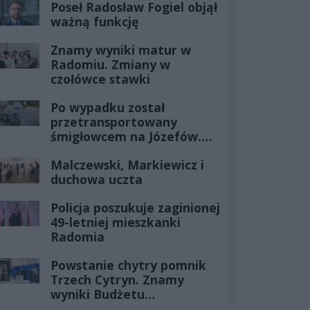
Poseł Radosław Fogiel objął
ważną funkcję
Znamy wyniki matur w
Radomiu. Zmiany w
czołówce stawki
Po wypadku został
przetransportowany
śmigłowcem na Józefów.
Historia mrozi krew w
Malczewski, Markiewicz i
żyłach
duchowa uczta
Policja poszukuje zaginionej
49-letniej mieszkanki
Radomia
Powstanie chytry pomnik
Trzech Cytryn. Znamy
wyniki Budżetu
Obywatelskiego 2027