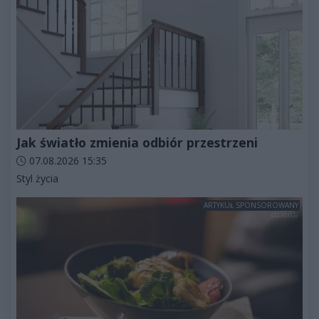
Jak światło zmienia odbiór przestrzeni
Data dodania artykułu:
07.08.2026 15:35
Kategorie artykułu:
Styl życia
ARTYKUŁ SPONSOROWANY