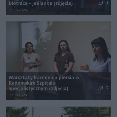
Liczba zdj
Błotnica - Jedlanka (zdjęcia)
11
Data dodania galerii:
07.08.2026
Warsztaty karmienia piersią w
Radomskim Szpitalu
Liczba zdj
Specjalistycznym (zdjęcia)
17
Data dodania galerii:
07.08.2026