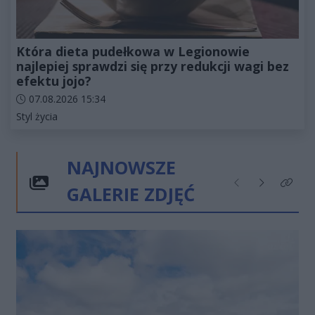
Która dieta pudełkowa w Legionowie
najlepiej sprawdzi się przy redukcji wagi bez
efektu jojo?
Data dodania artykułu:
07.08.2026 15:34
Kategorie artykułu:
Styl życia
NAJNOWSZE
GALERIE ZDJĘĆ
Poprzednie
Następne
Kliknij