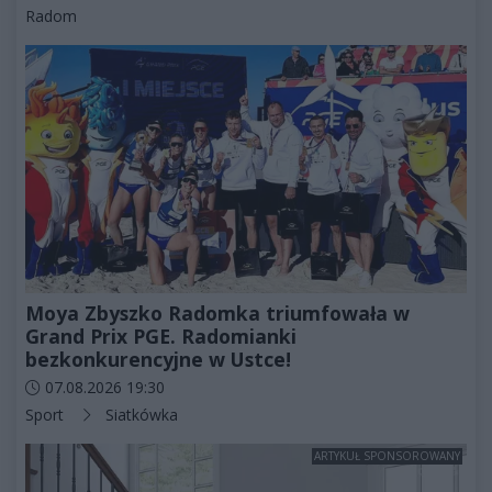
Kategorie artykułu:
Radom
Moya Zbyszko Radomka triumfowała w
Grand Prix PGE. Radomianki
bezkonkurencyjne w Ustce!
Data dodania artykułu:
07.08.2026 19:30
Kategorie artykułu:
Sport
Siatkówka
ARTYKUŁ SPONSOROWANY