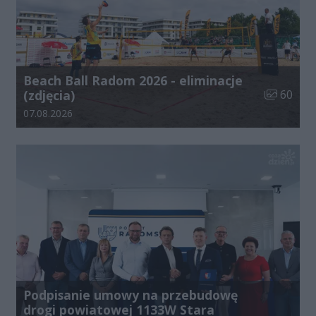
Beach Ball Radom 2026 - eliminacje
Liczba zdj
(zdjęcia)
60
Data dodania galerii:
07.08.2026
Podpisanie umowy na przebudowę
drogi powiatowej 1133W Stara