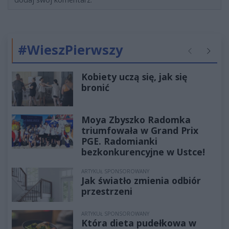
#WieszPierwszy
Poprzednie
Następ
Kobiety uczą się, jak się
bronić
Moya Zbyszko Radomka
triumfowała w Grand Prix
PGE. Radomianki
bezkonkurencyjne w Ustce!
ARTYKUŁ SPONSOROWANY
Jak światło zmienia odbiór
przestrzeni
ARTYKUŁ SPONSOROWANY
Która dieta pudełkowa w