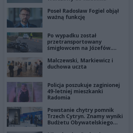
Poseł Radosław Fogiel objął
ważną funkcję
Po wypadku został
przetransportowany
śmigłowcem na Józefów.
Historia mrozi krew w żyłach
Malczewski, Markiewicz i
duchowa uczta
Policja poszukuje zaginionej
49-letniej mieszkanki
Radomia
Powstanie chytry pomnik
Trzech Cytryn. Znamy wyniki
Budżetu Obywatelskiego
2027