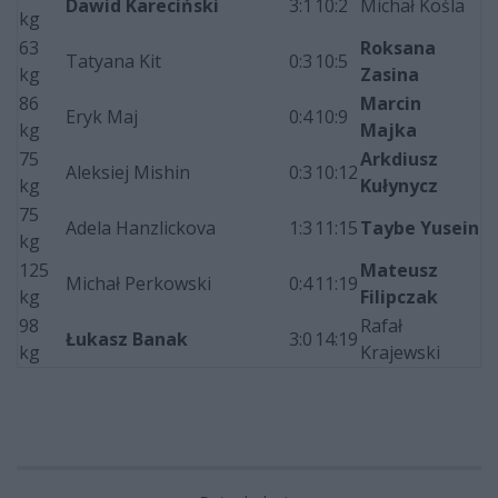
Dawid Kareciński
3:1
10:2
Michał Kośla
kg
63
Roksana
Tatyana Kit
0:3
10:5
kg
Zasina
86
Marcin
Eryk Maj
0:4
10:9
kg
Majka
75
Arkdiusz
Aleksiej Mishin
0:3
10:12
kg
Kułynycz
75
Adela Hanzlickova
1:3
11:15
Taybe Yusein
kg
125
Mateusz
Michał Perkowski
0:4
11:19
kg
Filipczak
98
Rafał
Łukasz Banak
3:0
14:19
kg
Krajewski