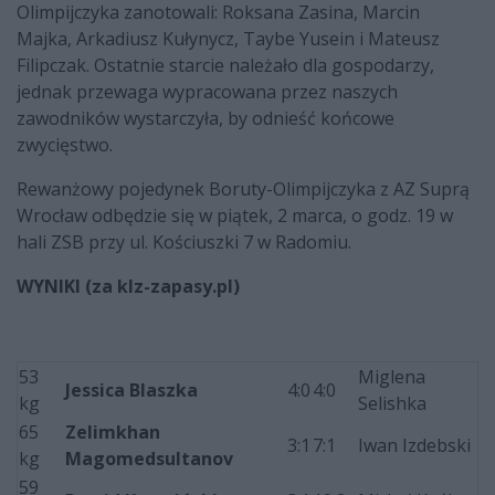
Olimpijczyka zanotowali: Roksana Zasina, Marcin
Majka, Arkadiusz Kułynycz, Taybe Yusein i Mateusz
Filipczak. Ostatnie starcie należało dla gospodarzy,
jednak przewaga wypracowana przez naszych
zawodników wystarczyła, by odnieść końcowe
zwycięstwo.
Rewanżowy pojedynek Boruty-Olimpijczyka z AZ Suprą
Wrocław odbędzie się w piątek, 2 marca, o godz. 19 w
hali ZSB przy ul. Kościuszki 7 w Radomiu.
WYNIKI (za klz-zapasy.pl)
53
Miglena
Jessica Blaszka
4:0
4:0
kg
Selishka
65
Zelimkhan
3:1
7:1
Iwan Izdebski
kg
Magomedsultanov
59