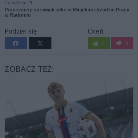
Podziel się
Oceń
0
0
ZOBACZ TEŻ: