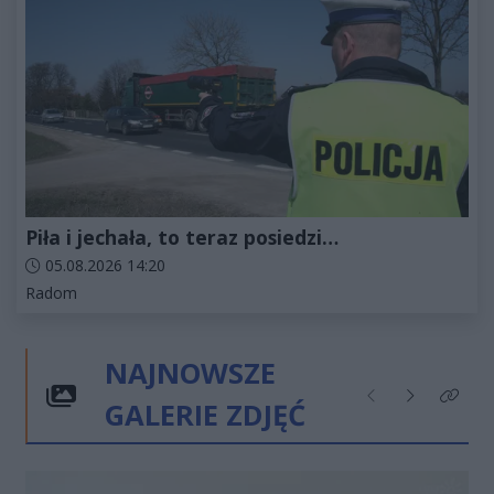
Piła i jechała, to teraz posiedzi…
Data dodania artykułu:
05.08.2026 14:20
Kategorie artykułu:
Radom
NAJNOWSZE
GALERIE ZDJĘĆ
Poprzednie
Następne
Kliknij