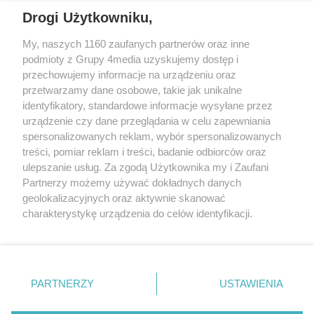
Drogi Użytkowniku,
My, naszych 1160 zaufanych partnerów oraz inne
podmioty z Grupy 4media uzyskujemy dostęp i
przechowujemy informacje na urządzeniu oraz
przetwarzamy dane osobowe, takie jak unikalne
identyfikatory, standardowe informacje wysyłane przez
urządzenie czy dane przeglądania w celu zapewniania
spersonalizowanych reklam, wybór spersonalizowanych
Redakcja
Reklama
Prywatność
Praca Łódź
treści, pomiar reklam i treści, badanie odbiorców oraz
the:protocol
ulepszanie usług. Za zgodą Użytkownika my i Zaufani
Partnerzy możemy używać dokładnych danych
geolokalizacyjnych oraz aktywnie skanować
charakterystykę urządzenia do celów identyfikacji.
Ponieważ cenimy Twoją prywatność, prosimy o zgodę na
Szukaj
korzystanie z tych technologii poprzez kliknięcie
„Akceptuję”. Zgoda jest dobrowolna i zawsze możesz ją
zmienić/wycofać klikając przycisk ustawień prywatności
Facebook.com
Youtube.com
PARTNERZY
USTAWIENIA
znajdujący się w lewym dolnym rogu strony
. Niektóre
rodzaje przetwarzania danych nie wymagają zgody