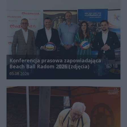
Konferencja prasowa zapowiadająca
Liczba zdj
Beach Ball Radom 2026 (zdjęcia)
18
Data dodania galerii:
05.08.2026