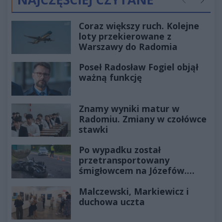
Poprzednie
Następ
Coraz większy ruch. Kolejne
loty przekierowane z
Warszawy do Radomia
Poseł Radosław Fogiel objął
ważną funkcję
Znamy wyniki matur w
Radomiu. Zmiany w czołówce
stawki
Po wypadku został
przetransportowany
śmigłowcem na Józefów.
Historia mrozi krew w żyłach
Malczewski, Markiewicz i
duchowa uczta