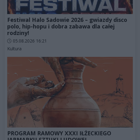
Festiwal Halo Sadowie 2026 – gwiazdy disco
polo, hip-hopu i dobra zabawa dla całej
rodziny!
Data dodania artykułu:
05.08.2026 16:21
Kategorie artykułu:
Kultura
PROGRAM RAMOWY XXXI IŁŻECKIEGO
JARMARKU SZTUKI LUDOWEJ