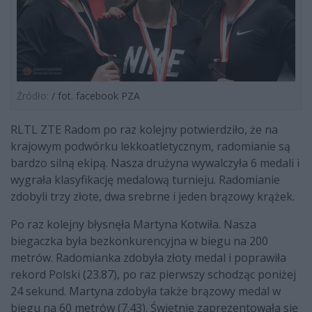
Źródło:
/ fot. facebook PZA
RLTL ZTE Radom po raz kolejny potwierdziło, że na
krajowym podwórku lekkoatletycznym, radomianie są
bardzo silną ekipą. Nasza drużyna wywalczyła 6 medali i
wygrała klasyfikację medalową turnieju. Radomianie
zdobyli trzy złote, dwa srebrne i jeden brązowy krążek.
Po raz kolejny błysnęła Martyna Kotwiła. Nasza
biegaczka była bezkonkurencyjna w biegu na 200
metrów. Radomianka zdobyła złoty medal i poprawiła
rekord Polski (23.87), po raz pierwszy schodząc poniżej
24 sekund. Martyna zdobyła także brązowy medal w
biegu na 60 metrów (7.43). Świetnie zaprezentowała się