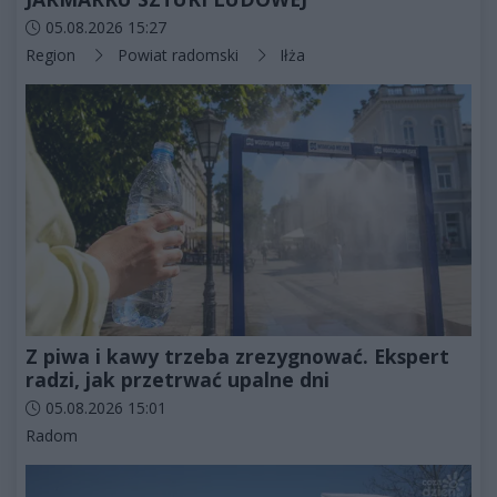
Data dodania artykułu:
05.08.2026 15:27
Kategorie artykułu:
Region
Powiat radomski
Iłża
Z piwa i kawy trzeba zrezygnować. Ekspert
radzi, jak przetrwać upalne dni
Data dodania artykułu:
05.08.2026 15:01
Kategorie artykułu:
Radom