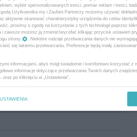
klam, wybór spersonalizowanych treści, pomiar reklam i treści, bad
 zgodą Użytkownika my i Zaufani Partnerzy możemy używać dokład
az aktywnie skanować charakterystykę urządzenia do celów identyfi
ilię w Radomiu, na swoim profilu na Facebooku
ść, prosimy o zgodę na korzystanie z tych technologii poprzez klikn
ęda. Wcześniej, dziennikarz Nowa.Tv pod
a i zawsze możesz ją zmienić/wycofać klikając przycisk ustawień pr
ował się na jednym z dostępnych w internecie
ogu strony
. Niektóre rodzaje przetwarzania danych nie wymagaj
 wiadomość od zatrzymanego obecnie mężczyzny.
iwić się takiemu przetwarzaniu. Preferencje będą miały zastosowania
szymi informacjami, abyś mógł świadomie i komfortowo korzystać z
odz. 18.55 na antenie Nowa.TV.
gółowe informacje dotyczące przetwarzania Twoich danych znajdzi
s
. oraz po kliknięciu w „Ustawienia”.
onu znajdziesz na profilu CoZaDzien.pl na
USTAWIENIA