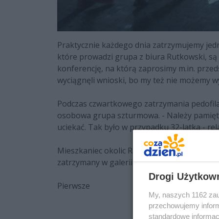
Praktycznie każdego dnia zatrzymujemy jedne
które prowadzi grupa z biura Rutkowski, są 
konferencję, na którą zaprosimy m.in. przedst
wyciągnęli wnioski, bo my też nie możemy w
Podczas czwartkowego zatrzymania pedofila w
osobowa grupa szturmowa. - Należy pamięta
uciekać. Tak było w przypadku 32-latka - re
Mieszkaniec okolic Radomia podejrzany o pedo
zatrzymany w galerii handlowej w centrum mia
Drogi Użytkow
Pierwsze
My, naszych 1162 zau
przechowujemy informa
standardowe informac