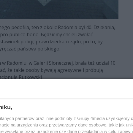
go pedofila, ten z okolic Radomia był 40. Działania,
pro publico bono. Będziemy chcieli zwołać
awicieli policji, praw dziecka i rządu, po to, by
yręczać państwa polskiego.
 Radomiu, w Galerii Słonecznej, brała też udział 10
ć, że takie osoby bywają agresywne i próbują
lacjonuje Rutkowski
filię, który w czwartek, 23 lutego, został
sta, ma ponad 30 lat i jest ojcem dwójki dzieci.
niku,
fanych partnerów oraz inne podmioty z Grupy 4media uzyskujemy d
cje na urządzeniu oraz przetwarzamy dane osobowe, takie jak unika
je wysyłane przez urządzenie czy dane przeglądania w celu zapewn