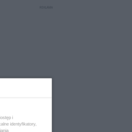
REKLAMA
ostęp i
lne identyfikatory,
iania