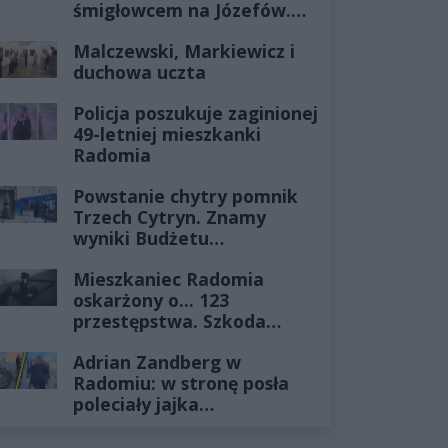
śmigłowcem na Józefów.
Historia mrozi krew w
Malczewski, Markiewicz i
żyłach
duchowa uczta
Policja poszukuje zaginionej
49-letniej mieszkanki
Radomia
Powstanie chytry pomnik
Trzech Cytryn. Znamy
wyniki Budżetu
Obywatelskiego 2027
Mieszkaniec Radomia
oskarżony o... 123
przestępstwa. Szkoda
wyceniona na ponad milion
Adrian Zandberg w
złotych
Radomiu: w stronę posła
poleciały jajka…