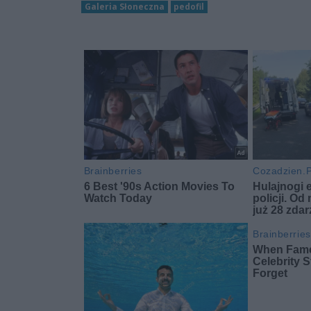
Galeria Słoneczna
pedofil