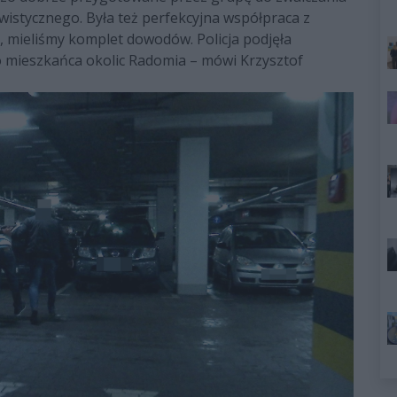
wistycznego. Była też perfekcyjna współpraca z
, mieliśmy komplet dowodów. Policja podjęła
o mieszkańca okolic Radomia – mówi Krzysztof