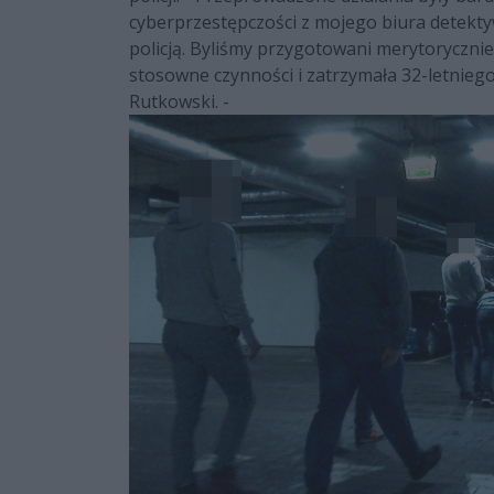
cyberprzestępczości z mojego biura detekty
policją. Byliśmy przygotowani merytorycznie
stosowne czynności i zatrzymała 32-letnieg
Rutkowski. -