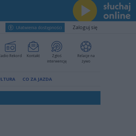
Zaloguj się
Ułatwienia dostępności
Radio Rekord
Kontakt
Zgłoś
Relacje na
interwencję
żywo
ULTURA
CO ZA JAZDA
h i pewnie wygrali przy Struga
nkurencyjne w Ustce!
 decyzję prokuratury