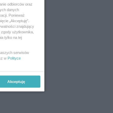
anie odbiorców oraz
nych danych
kacji. Ponieważ
ięcie „Akceptuję”.
ywatności znajdujący
ą zgody użytkownika,
 tylko na tej
 naszych serwisów
esz w
Polityce
Akceptuję