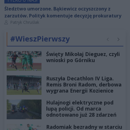
TYLKO U NAS!
Śledztwo umorzone. Bąkiewicz oczyszczony z
zarzutów. Polityk komentuje decyzję prokuratury
Autor artykułu:
Patryk Chruślak
#WieszPierwszy
Poprzednie
Następ
Święty Mikołaj Dieguez, czyli
wnioski po Górniku
Ruszyła Decathlon IV Liga.
Remis Broni Radom, derbowa
wygrana Energii Kozienice
Hulajnogi elektryczne pod
lupą policji. Od marca
odnotowano już 28 zdarzeń
Radomiak bezradny w starciu