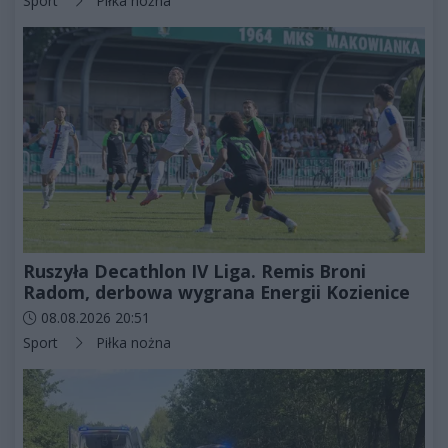
Sport
Piłka nożna
Ruszyła Decathlon IV Liga. Remis Broni
Radom, derbowa wygrana Energii Kozienice
Data dodania artykułu:
08.08.2026 20:51
Kategorie artykułu:
Sport
Piłka nożna