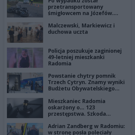
Po wypadku został
przetransportowany
śmigłowcem na Józefów.
Historia mrozi krew w żyłach
Malczewski, Markiewicz i
duchowa uczta
Policja poszukuje zaginionej
49-letniej mieszkanki
Radomia
Powstanie chytry pomnik
Trzech Cytryn. Znamy wyniki
Budżetu Obywatelskiego
2027
Mieszkaniec Radomia
oskarżony o... 123
przestępstwa. Szkoda
wyceniona na ponad milion
Adrian Zandberg w Radomiu:
złotych
w stronę posła poleciały