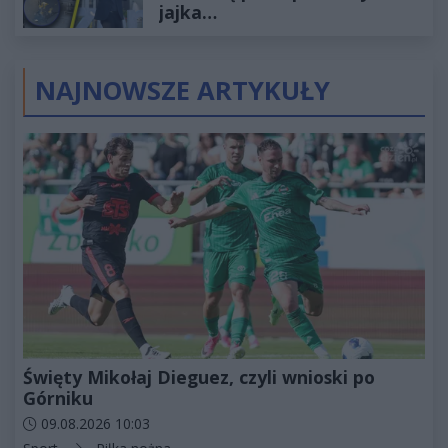
jajka…
NAJNOWSZE ARTYKUŁY
Święty Mikołaj Dieguez, czyli wnioski po
Górniku
Data dodania artykułu:
09.08.2026 10:03
Kategorie artykułu: