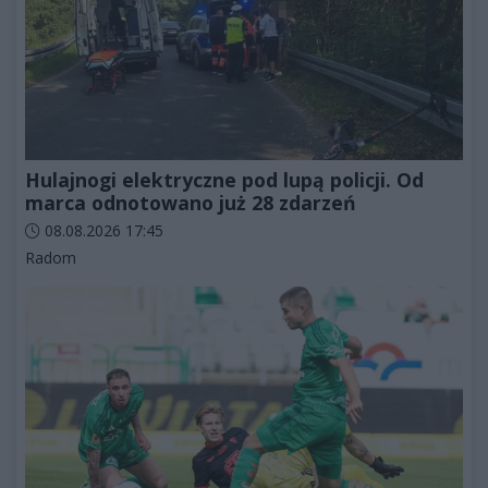
Hulajnogi elektryczne pod lupą policji. Od
marca odnotowano już 28 zdarzeń
Data dodania artykułu:
08.08.2026 17:45
Kategorie artykułu:
Radom