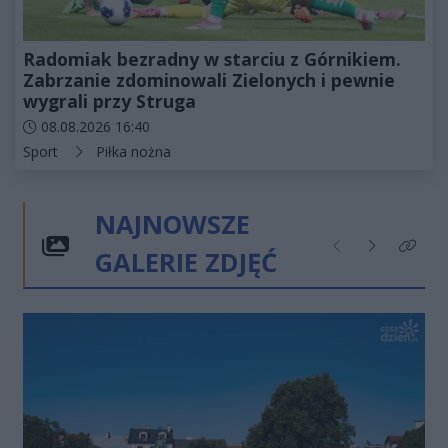
Radomiak bezradny w starciu z Górnikiem.
Zabrzanie zdominowali Zielonych i pewnie
wygrali przy Struga
Data dodania artykułu:
08.08.2026 16:40
Kategorie artykułu:
Sport
Piłka nożna
NAJNOWSZE
GALERIE ZDJĘĆ
Poprzednie
Następne
Kliknij