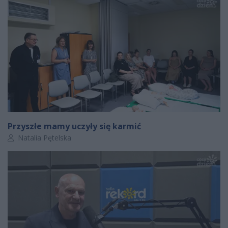
Przyszłe mamy uczyły się karmić
Autor artykułu:
Natalia Pętelska