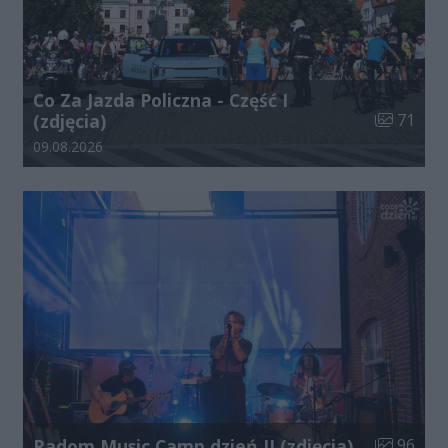
Co Za Jazda Policzna - Część I
Liczba zdj
(zdjęcia)
71
Data dodania galerii:
09.08.2026
Liczba zdj
Radom Music Camp dzień II (zdjęcia)
96