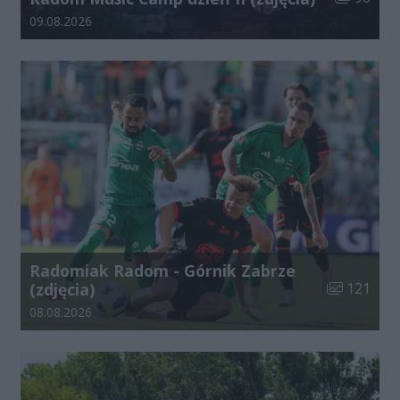
Data dodania galerii:
09.08.2026
Radomiak Radom - Górnik Zabrze
Liczba zdjęć
(zdjęcia)
121
Data dodania galerii:
08.08.2026