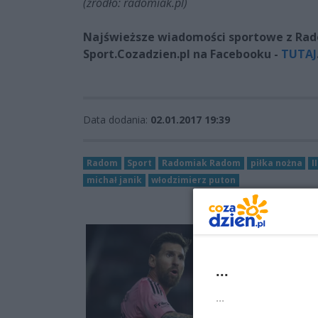
(źródło: radomiak.pl)
Najświeższe wiadomości sportowe z Radom
Sport.Cozadzien.pl na Facebooku -
TUTAJ
Data dodania:
02.01.2017 19:39
Radom
Sport
Radomiak Radom
piłka nożna
I
michał janik
włodzimierz puton
...
...