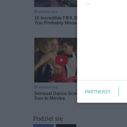
...
PARTNERZY
Podziel się