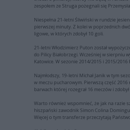
zespołem ze Struga pożegnali się Przemysław
Niespełna 21-letni Śliwiński w rundzie jesie
pierwszej minuty. Z kolei w poprzednich dw
ligowe, w których zdobył 10 goli.
21-letni Włodzimierz Puton został wypożyc
do Pilicy Białobrzegi. Wcześniej w sierpni
Katowice. W sezonie 2014/2015 i 2015/2016 
Najmłodszy, 19-letni Michał Janik w tym se
w meczu pucharowym. Pierwszą część 2016 ro
barwach której rozegrał 16 meczów i zdobył 
Warto również wspomnieć, że jak na razie 
hiszpański zawodnik Simon Colina Domingue
Więcej o tym transferze przeczytają Państw