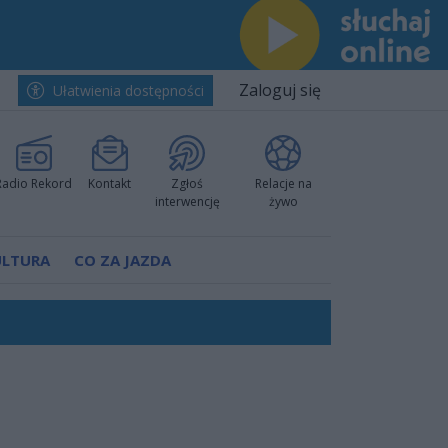
Zaloguj się
Ułatwienia dostępności
Radio Rekord
Kontakt
Zgłoś
Relacje na
interwencję
żywo
ULTURA
CO ZA JAZDA
ano umowę
Polski
 decyzję prokuratury
ów pokazali klasę
worzyć nową sportową tradycję"
ruchu