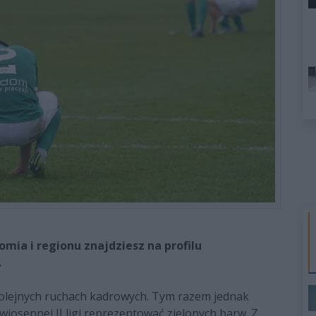
ia i regionu znajdziesz na profilu
.
kolejnych ruchach kadrowych. Tym razem jednak
 wiosennej II ligi reprezentować zielonych barw. Z