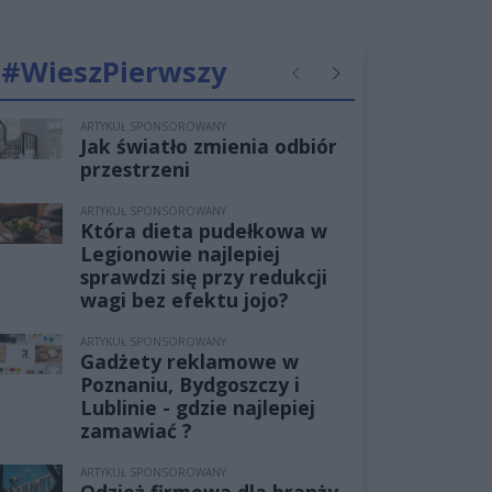
#WieszPierwszy
Poprzednie
Następne
ARTYKUŁ SPONSOROWANY
Jak światło zmienia odbiór
przestrzeni
ARTYKUŁ SPONSOROWANY
Która dieta pudełkowa w
Legionowie najlepiej
sprawdzi się przy redukcji
wagi bez efektu jojo?
ARTYKUŁ SPONSOROWANY
Gadżety reklamowe w
Poznaniu, Bydgoszczy i
Lublinie - gdzie najlepiej
zamawiać ?
ARTYKUŁ SPONSOROWANY
Odzież firmowa dla branży