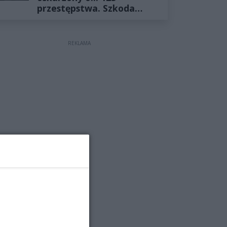
przestępstwa. Szkoda
wyceniona na ponad milion
złotych
REKLAMA