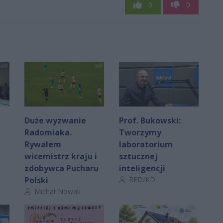
0
0
Duże wyzwanie
Prof. Bukowski:
Radomiaka.
Tworzymy
Rywalem
laboratorium
wicemistrz kraju i
sztucznej
zdobywca Pucharu
inteligencji
Autor artykułu:
Polski
RED/KD
Autor artykułu:
Michał Nowak