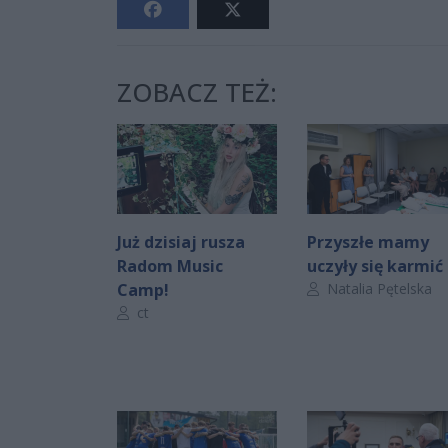
ZOBACZ TEŻ:
Już dzisiaj rusza
Przyszłe mamy
Radom Music
uczyły się karmić
Autor artykułu:
Camp!
Natalia Pętelska
Autor artykułu:
ct