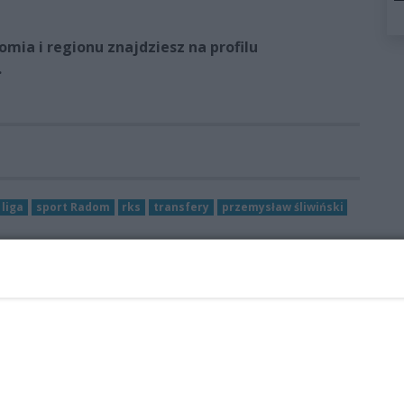
ia i regionu znajdziesz na profilu
.
I liga
sport Radom
rks
transfery
przemysław śliwiński