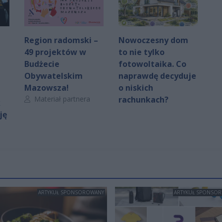
Region radomski –
Nowoczesny dom
49 projektów w
to nie tylko
Budżecie
fotowoltaika. Co
Obywatelskim
naprawdę decyduje
Mazowsza!
o niskich
Autor artykułu:
Materiał partnera
rachunkach?
k
ję
ARTYKUŁ SPONSOROWANY
ARTYKUŁ SPONSO