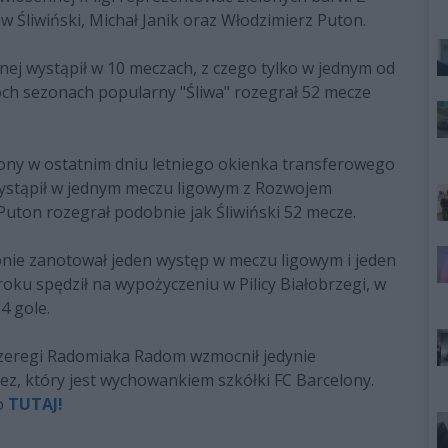
 Śliwiński, Michał Janik oraz Włodzimierz Puton.
nnej wystąpił w 10 meczach, z czego tylko w jednym od
óch sezonach popularny "Śliwa" rozegrał 52 mecze
zony w ostatnim dniu letniego okienka transferowego
u wystąpił w jednym meczu ligowym z Rozwojem
Puton rozegrał podobnie jak Śliwiński 52 mecze.
zonie zanotował jeden występ w meczu ligowym i jeden
ku spędził na wypożyczeniu w Pilicy Białobrzegi, w
4 gole.
szeregi Radomiaka Radom wzmocnił jedynie
z, który jest wychowankiem szkółki FC Barcelony.
o
TUTAJ!