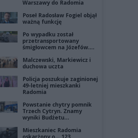
Warszawy do Radomia
Poseł Radosław Fogiel objął
ważną funkcję
Po wypadku został
przetransportowany
śmigłowcem na Józefów.
Historia mrozi krew w
Malczewski, Markiewicz i
żyłach
duchowa uczta
Policja poszukuje zaginionej
49-letniej mieszkanki
Radomia
Powstanie chytry pomnik
Trzech Cytryn. Znamy
wyniki Budżetu
Obywatelskiego 2027
Mieszkaniec Radomia
oskarżony o... 123