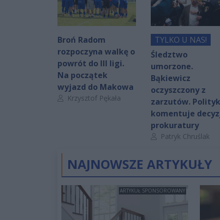
Broń Radom
TYLKO U NAS!
rozpoczyna walkę o
Śledztwo
powrót do III ligi.
umorzone.
Na początek
Bąkiewicz
wyjazd do Makowa
oczyszczony z
Autor artykułu:
Krzysztof Pękała
zarzutów. Polity
komentuje decyz
prokuratury
Autor artykułu:
Patryk Chruślak
NAJNOWSZE ARTYKUŁY
ARTYKUŁ SPONSOROWANY