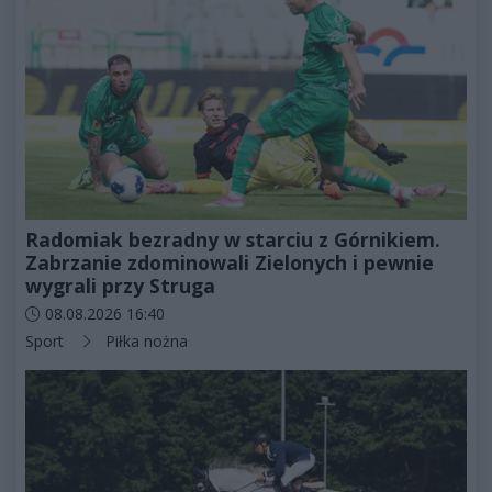
Radomiak bezradny w starciu z Górnikiem.
Zabrzanie zdominowali Zielonych i pewnie
wygrali przy Struga
Data dodania artykułu:
08.08.2026 16:40
Kategorie artykułu:
Sport
Piłka nożna