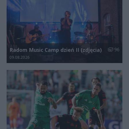
Liczba zdj
Radom Music Camp dzień II (zdjęcia)
96
Data dodania galerii:
09.08.2026