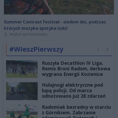
Summer Contrast Festival - siedem dni, podczas
których muzyka spotyka ludzi
Autor artykułu:
Artykuł sponsorowany
#WieszPierwszy
Poprzednie
Następ
Ruszyła Decathlon IV Liga.
Remis Broni Radom, derbowa
wygrana Energii Kozienice
Hulajnogi elektryczne pod
lupą policji. Od marca
odnotowano już 28 zdarzeń
Radomiak bezradny w starciu
z Górnikiem. Zabrzanie
zdominowali Zielonych i