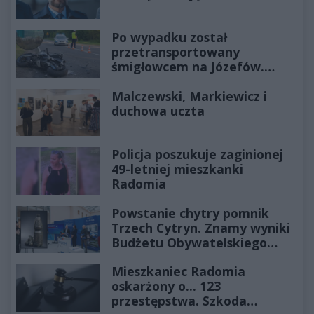
Po wypadku został
przetransportowany
śmigłowcem na Józefów.
Historia mrozi krew w żyłach
Malczewski, Markiewicz i
duchowa uczta
Policja poszukuje zaginionej
49-letniej mieszkanki
Radomia
Powstanie chytry pomnik
Trzech Cytryn. Znamy wyniki
Budżetu Obywatelskiego
2027
Mieszkaniec Radomia
oskarżony o... 123
przestępstwa. Szkoda