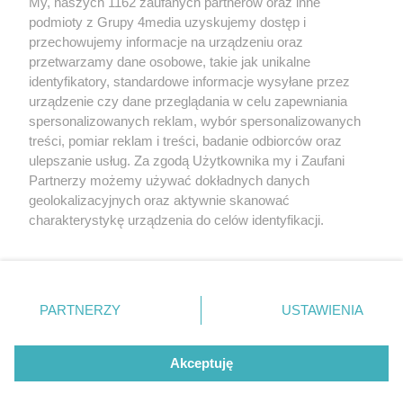
My, naszych 1162 zaufanych partnerów oraz inne
podmioty z Grupy 4media uzyskujemy dostęp i
przechowujemy informacje na urządzeniu oraz
przetwarzamy dane osobowe, takie jak unikalne
identyfikatory, standardowe informacje wysyłane przez
urządzenie czy dane przeglądania w celu zapewniania
spersonalizowanych reklam, wybór spersonalizowanych
Redakcja
Reklama
Prywatność
Praca Łódź
treści, pomiar reklam i treści, badanie odbiorców oraz
the:protocol
ulepszanie usług. Za zgodą Użytkownika my i Zaufani
Partnerzy możemy używać dokładnych danych
geolokalizacyjnych oraz aktywnie skanować
charakterystykę urządzenia do celów identyfikacji.
Ponieważ cenimy Twoją prywatność, prosimy o zgodę na
Szukaj
korzystanie z tych technologii poprzez kliknięcie
„Akceptuję”. Zgoda jest dobrowolna i zawsze możesz ją
zmienić/wycofać klikając przycisk ustawień prywatności
Facebook.com
Youtube.com
PARTNERZY
USTAWIENIA
znajdujący się w lewym dolnym rogu strony
. Niektóre
rodzaje przetwarzania danych nie wymagają zgody
użytkownika, ale masz prawo sprzeciwić się takiemu
Akceptuję
przetwarzaniu. Preferencje będą miały zastosowania tylko
na tej witrynie.
CMS portalu
przygotowany przez