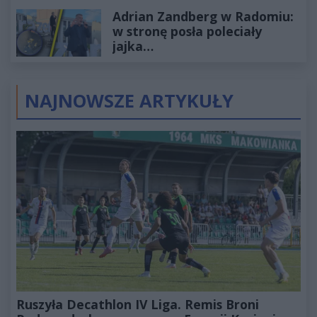
wyceniona na ponad milion
Adrian Zandberg w Radomiu:
złotych
w stronę posła poleciały
jajka…
NAJNOWSZE ARTYKUŁY
Ruszyła Decathlon IV Liga. Remis Broni