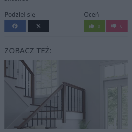
Podziel się
Oceń
0
0
ZOBACZ TEŻ: