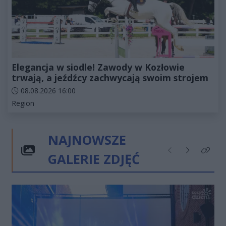
Elegancja w siodle! Zawody w Kozłowie
trwają, a jeźdźcy zachwycają swoim strojem
Data dodania artykułu:
08.08.2026 16:00
Kategorie artykułu:
Region
NAJNOWSZE
GALERIE ZDJĘĆ
Poprzednie
Następne
Kliknij