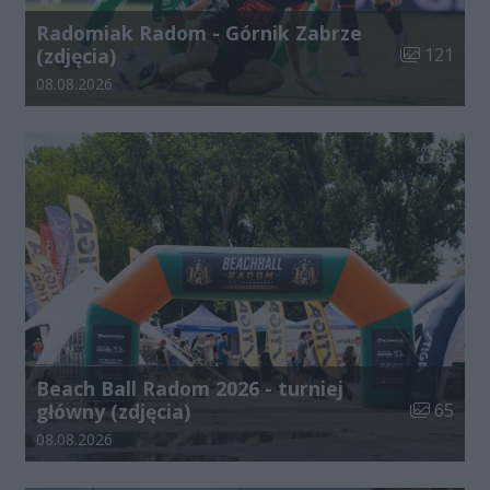
Radomiak Radom - Górnik Zabrze
Liczba zdjęć
(zdjęcia)
121
Data dodania galerii:
08.08.2026
Beach Ball Radom 2026 - turniej
Liczba zdj
główny (zdjęcia)
65
Data dodania galerii:
08.08.2026