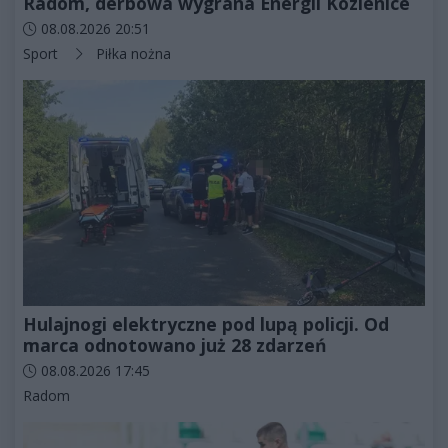
Radom, derbowa wygrana Energii Kozienice
Data dodania artykułu:
08.08.2026 20:51
Kategorie artykułu:
Sport
Piłka nożna
Hulajnogi elektryczne pod lupą policji. Od
marca odnotowano już 28 zdarzeń
Data dodania artykułu:
08.08.2026 17:45
Kategorie artykułu:
Radom