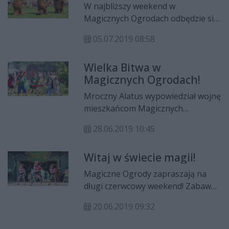
aby powstrzymać mrok. Starcia sił
W najbliższy weekend w
dobra i zła odbędą się w sobotę
Magicznych Ogrodach odbędzie się
oraz niedzielę.
wydarzenie pt. „Hurra, Mordole!”
05.07.2019 08:58
Większość gier i zabaw będzie
poświęcona tym sympatycznym
Wielka Bitwa w
kudłatym stworkom.
Magicznych Ogrodach!
Mroczny Alatus wypowiedział wojnę
mieszkańcom Magicznych
Ogrodów… Bitwa wrogich armii
28.06.2019 10:45
odbędzie się w najbliższy weekend.
Udział gości w walce z pewnością
Witaj w świecie magii!
pomoże rozstrzygnąć wynik bitwy…
Magiczne Ogrody zapraszają na
długi czerwcowy weekend! Zabawa
połączona z wydarzeniami „Witaj w
20.06.2019 09:32
świecie magii” oraz „Biegnij,
Mordol, biegnij” potrwa od 20 do 23