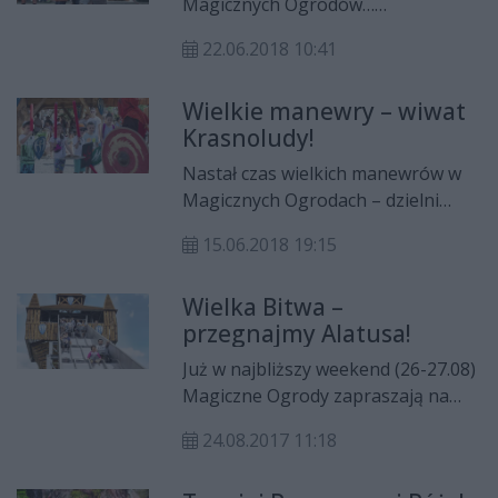
Magicznych Ogrodów…
Krasnoludzcy wojownicy są w
22.06.2018 10:41
najwyższej gotowości bojowej!
Bitwa z mrocznymi siłami
Wielkie manewry – wiwat
rozpocznie się w parku już w
Krasnoludy!
najbliższy weekend. Czy przesądzi o
losach Magicznych Ogrodów?
Nastał czas wielkich manewrów w
Magicznych Ogrodach – dzielni
wojownicy ze wszystkich
15.06.2018 19:15
krasnoludzkich klanów
rozpoczynają przygotowania do
Wielka Bitwa –
bitwy z mrocznymi siłami Alatusa
przegnajmy Alatusa!
Mortisa. To doskonała okazja, aby
podziwiać ich treningi i pobrać od
Już w najbliższy weekend (26-27.08)
nich cenne lekcje walki!
Magiczne Ogrody zapraszają na
niezwykłe wydarzenie – Wielka
24.08.2017 11:18
Bitwa – przegnajmy Alatusa! Król
Eryk daje ostatnią szansę Alatusowi