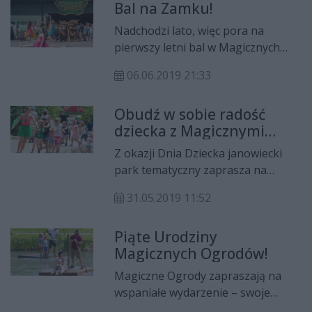
Bal na Zamku!
czerwca włącznie.
Nadchodzi lato, więc pora na
pierwszy letni bal w Magicznych
Ogrodach! Odbędzie się on na
06.06.2019 21:33
Zamku Wróżek 8 i 9 czerwca.
Obudź w sobie radość
dziecka z Magicznymi
Ogrodami!
Z okazji Dnia Dziecka janowiecki
park tematyczny zaprasza na
poświęcone najmłodszym
31.05.2019 11:52
wydarzenie, które odbędzie się w
weekend pierwszego i drugiego
Piąte Urodziny
czerwca.
Magicznych Ogrodów!
Magiczne Ogrody zapraszają na
wspaniałe wydarzenie – swoje
jubileuszowe, piąte urodziny!