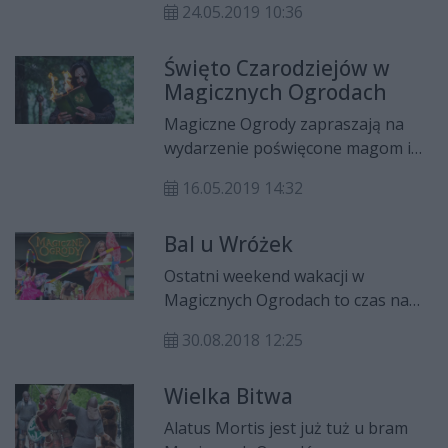
24.05.2019 10:36
Odbędą się już w najbliższy
weekend i będą trwać od 24 do 26
Święto Czarodziejów w
maja.
Magicznych Ogrodach
Magiczne Ogrody zapraszają na
wydarzenie poświęcone magom i
ich wyjątkowym umiejętnościom.
16.05.2019 14:32
Bal u Wróżek
Ostatni weekend wakacji w
Magicznych Ogrodach to czas na
świętowanie. Odbędzie się bal na
30.08.2018 12:25
Zamku Wróżek , a w sobotę i
niedzielę w parku będzie można
Wielka Bitwa
zobaczyć pokazy magicznego
tańca.
Alatus Mortis jest już tuż u bram