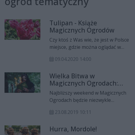
ogród tematyczny
Tulipan - Książe
Magicznych Ogrodów
Czy ktoś z Was wie, że jest w Polsce
miejsce, gdzie można oglądać w
100% polskie odmiany tulipanów?
09.04.2020 14:00
W historii tego kwiatu mamy
jeszcze jeden wątek polski.
Wielka Bitwa w
Magicznych Ogrodach:
Powstrzymaj mrok!
Najbliższy weekend w Magicznych
Ogrodach będzie niezwykle
emocjonujący dla gości oraz
23.08.2019 10:11
wszystkich mieszkańców Ogrodów.
Alatus wzywa do „Wielkiej Bitwy”!
Hurra, Mordole!
To ostatnia w tym sezonie szansa,