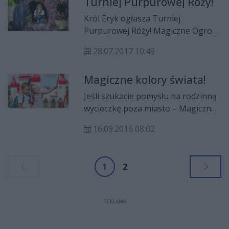
Turniej Purpurowej Róży!
Mortisowi, aby opuścił bramy
Magicznych Ogrodów!
Król Eryk ogłasza Turniej
Purpurowej Róży! Magiczne Ogrody
zapraszają wszystkich na
28.07.2017 10:49
wyjątkowe pojedynki i pokazy,
które potrwają przez cały tydzień
Magiczne kolory świata!
(24-30.07)! Naprzeciw siebie staną
drużyny króla Eryka i Alatusa
Jeśli szukacie pomysłu na rodzinną
Mortisa!
wycieczkę poza miasto – Magiczne
Ogrody to miejsce dla Was! W
16.09.2016 08:02
sobotę i niedzielę (17 - 18 września)
kraina baśni zaprasza wszystkich
na wydarzenie, które ma
1
2
przedłużyć tegoroczne lato!
REKLAMA