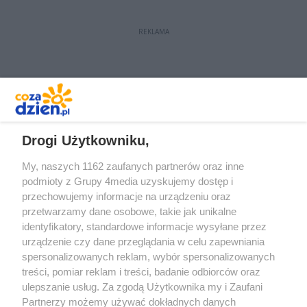
REKLAMA
REKLAMA
Drogi Użytkowniku,
My, naszych 1162 zaufanych partnerów oraz inne
podmioty z Grupy 4media uzyskujemy dostęp i
przechowujemy informacje na urządzeniu oraz
przetwarzamy dane osobowe, takie jak unikalne
identyfikatory, standardowe informacje wysyłane przez
urządzenie czy dane przeglądania w celu zapewniania
spersonalizowanych reklam, wybór spersonalizowanych
Redakcja
Reklama
Prywatność
Praca Łódź
treści, pomiar reklam i treści, badanie odbiorców oraz
the:protocol
ulepszanie usług. Za zgodą Użytkownika my i Zaufani
Partnerzy możemy używać dokładnych danych