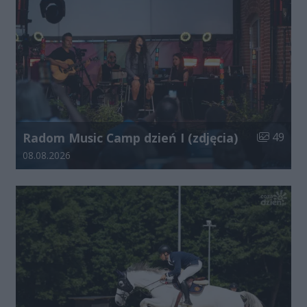
Liczba zdj
Radom Music Camp dzień I (zdjęcia)
49
Data dodania galerii:
08.08.2026