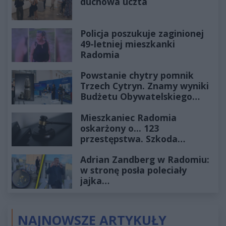
duchowa uczta
Policja poszukuje zaginionej
49-letniej mieszkanki
Radomia
Powstanie chytry pomnik
Trzech Cytryn. Znamy wyniki
Budżetu Obywatelskiego
2027
Mieszkaniec Radomia
oskarżony o... 123
przestępstwa. Szkoda
wyceniona na ponad milion
Adrian Zandberg w Radomiu:
złotych
w stronę posła poleciały
jajka…
NAJNOWSZE ARTYKUŁY