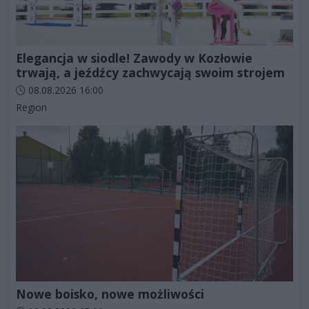
Elegancja w siodle! Zawody w Kozłowie
trwają, a jeźdźcy zachwycają swoim strojem
Data dodania artykułu:
08.08.2026 16:00
Kategorie artykułu:
Region
Nowe boisko, nowe możliwości