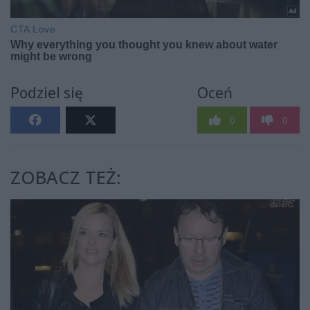
Podziel się
Oceń
0
0
ZOBACZ TEŻ: