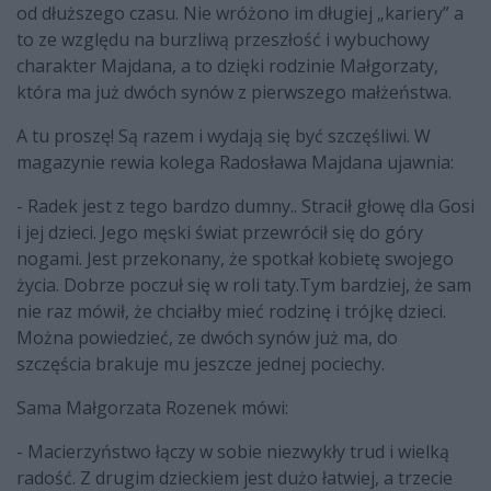
od dłuższego czasu. Nie wróżono im długiej „kariery” a
to ze względu na burzliwą przeszłość i wybuchowy
charakter Majdana, a to dzięki rodzinie Małgorzaty,
która ma już dwóch synów z pierwszego małżeństwa.
A tu proszę! Są razem i wydają się być szczęśliwi. W
magazynie rewia kolega Radosława Majdana ujawnia:
-
Radek jest z tego bardzo dumny.
.
Stracił głowę dla Gosi
i jej dzieci. Jego męski świat przewrócił się do góry
nogami. Jest przekonany, że spotkał kobietę swojego
życia. Dobrze poczuł się w roli taty.
Tym bardziej, że sam
nie raz mówił, że chciałby mieć rodzinę i trójkę dzieci.
Można powiedzieć, ze dwóch synów już ma, do
szczęścia brakuje mu jeszcze jednej pociechy.
Sama Małgorzata Rozenek mówi:
- Macierzyństwo łączy w sobie niezwykły trud i wielką
radość.
Z drugim dzieckiem jest dużo łatwiej, a trzecie