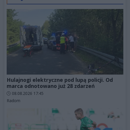
Hulajnogi elektryczne pod lupą policji. Od
marca odnotowano już 28 zdarzeń
Data dodania artykułu:
08.08.2026 17:45
Kategorie artykułu:
Radom