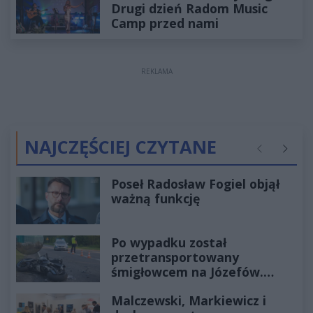
Drugi dzień Radom Music
Camp przed nami
REKLAMA
NAJCZĘŚCIEJ CZYTANE
Poprzednie
Następ
Poseł Radosław Fogiel objął
ważną funkcję
Po wypadku został
przetransportowany
śmigłowcem na Józefów.
Historia mrozi krew w żyłach
Malczewski, Markiewicz i