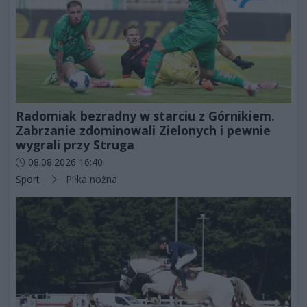
Radomiak bezradny w starciu z Górnikiem.
Zabrzanie zdominowali Zielonych i pewnie
wygrali przy Struga
Data dodania artykułu:
08.08.2026 16:40
Kategorie artykułu:
Sport
Piłka nożna