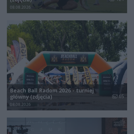
Data dodania galerii:
08.08.2026
Beach Ball Radom 2026 - turniej
Liczba zdj
główny (zdjęcia)
65
Data dodania galerii:
08.08.2026