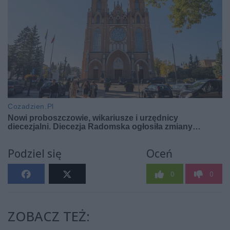
Podziel się
Oceń
0
0
ZOBACZ TEŻ: