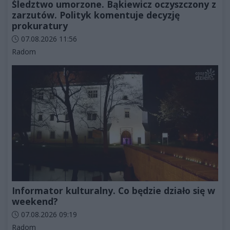
Śledztwo umorzone. Bąkiewicz oczyszczony z
zarzutów. Polityk komentuje decyzję
prokuratury
Data dodania artykułu:
07.08.2026 11:56
Kategorie artykułu:
Radom
Informator kulturalny. Co będzie działo się w
weekend?
Data dodania artykułu:
07.08.2026 09:19
Kategorie artykułu:
Radom