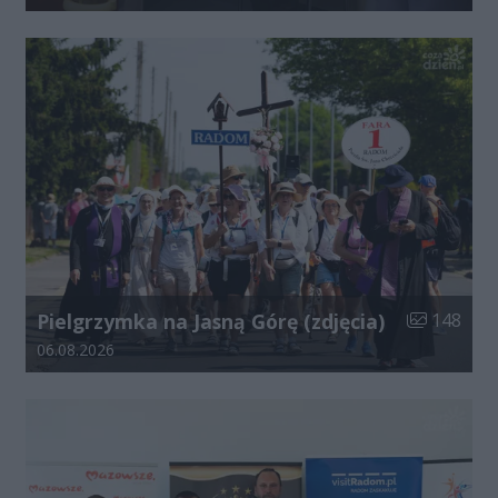
Liczba zdjęć
Pielgrzymka na Jasną Górę (zdjęcia)
148
Data dodania galerii:
06.08.2026