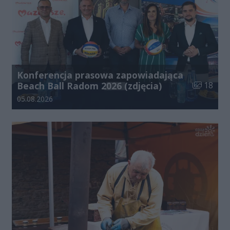
Konferencja prasowa zapowiadająca
Liczba zdj
Beach Ball Radom 2026 (zdjęcia)
18
Data dodania galerii:
05.08.2026