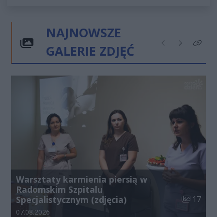
NAJNOWSZE
GALERIE ZDJĘĆ
Poprzednie
Następne
Kliknij
Warsztaty karmienia piersią w
Radomskim Szpitalu
Liczba zdj
Specjalistycznym (zdjęcia)
17
Data dodania galerii:
07.08.2026