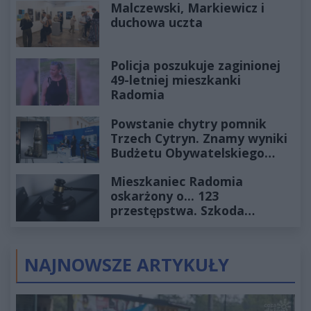
Malczewski, Markiewicz i
duchowa uczta
Policja poszukuje zaginionej
49-letniej mieszkanki
Radomia
Powstanie chytry pomnik
Trzech Cytryn. Znamy wyniki
Budżetu Obywatelskiego
2027
Mieszkaniec Radomia
oskarżony o... 123
przestępstwa. Szkoda
wyceniona na ponad milion
złotych
NAJNOWSZE ARTYKUŁY