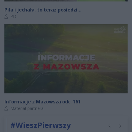
Piła i jechała, to teraz posiedzi…
Autor artykułu:
PD
Informacje z Mazowsza odc. 161
Autor artykułu:
Materiał partnera
#WieszPierwszy
Poprzednie
Następ