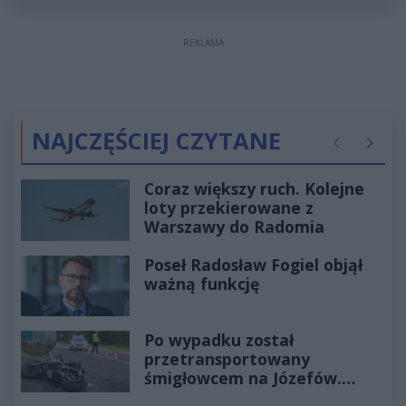
REKLAMA
NAJCZĘŚCIEJ CZYTANE
Poprzednie
Następ
Coraz większy ruch. Kolejne
loty przekierowane z
Warszawy do Radomia
Poseł Radosław Fogiel objął
ważną funkcję
Po wypadku został
przetransportowany
śmigłowcem na Józefów.
Historia mrozi krew w żyłach