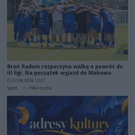
Broń Radom rozpoczyna walkę o powrót do
III ligi. Na początek wyjazd do Makowa
Data dodania artykułu:
07.08.2026 12:07
Kategorie artykułu:
Sport
Piłka nożna