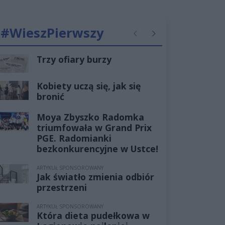
#WieszPierwszy
Poprzednie
Następne
Trzy ofiary burzy
Kobiety uczą się, jak się
bronić
Moya Zbyszko Radomka
triumfowała w Grand Prix
PGE. Radomianki
bezkonkurencyjne w Ustce!
ARTYKUŁ SPONSOROWANY
Jak światło zmienia odbiór
przestrzeni
ARTYKUŁ SPONSOROWANY
Która dieta pudełkowa w