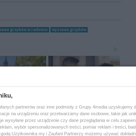
tawa grzybów w radomiu
wystawa grzybów
niku,
fanych partnerów oraz inne podmioty z Grupy 4media uzyskujemy d
cje na urządzeniu oraz przetwarzamy dane osobowe, takie jak unika
je wysyłane przez urządzenie czy dane przeglądania w celu zapewn
klam, wybór spersonalizowanych treści, pomiar reklam i treści, bad
 zgodą Użytkownika my i Zaufani Partnerzy możemy używać dokład