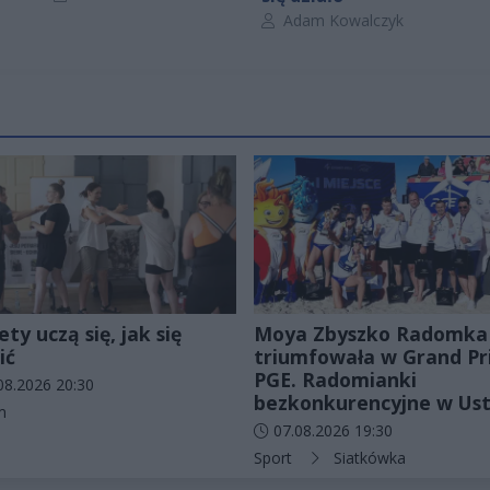
Autor artykułu:
Adam Kowalczyk
ty uczą się, jak się
Moya Zbyszko Radomka
ić
triumfowała w Grand Pr
PGE. Radomianki
odania artykułu:
08.2026 20:30
bezkonkurencyjne w Ust
rie artykułu:
m
Data dodania artykułu:
07.08.2026 19:30
Kategorie artykułu:
Sport
Siatkówka