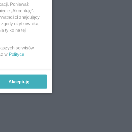
kacji. Ponieważ
ięcie „Akceptuję”.
ywatności znajdujący
ą zgody użytkownika,
 tylko na tej
 naszych serwisów
esz w
Polityce
Akceptuję