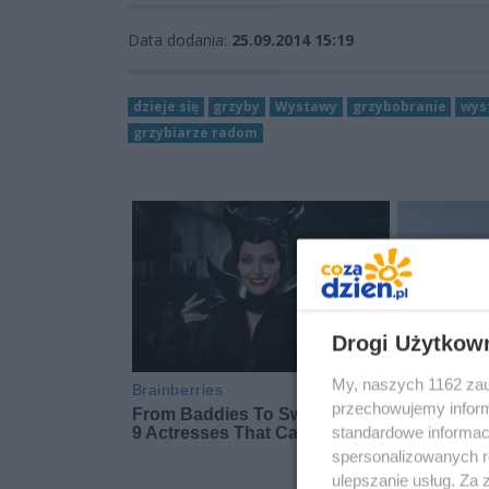
Data dodania:
25.09.2014 15:19
dzieje się
grzyby
Wystawy
grzybobranie
wys
grzybiarze radom
Drogi Użytkow
My, naszych 1162 zau
przechowujemy informa
standardowe informac
spersonalizowanych re
ulepszanie usług. Za