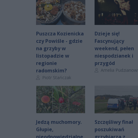
Puszcza Kozienicka
Dzieje się!
czy Powiśle - gdzie
Fascynujący
na grzyby w
weekend, pełen
listopadzie w
niespodzianek i
regionie
przygód
Autor artykułu:
radomskim?
Amelia Pudzianowsk
Autor artykułu:
Piotr Stańczak
Jedzą muchomory.
Szczęśliwy finał
Głupie,
poszukiwań
nieodpowiedzialne,
grzybiarza z