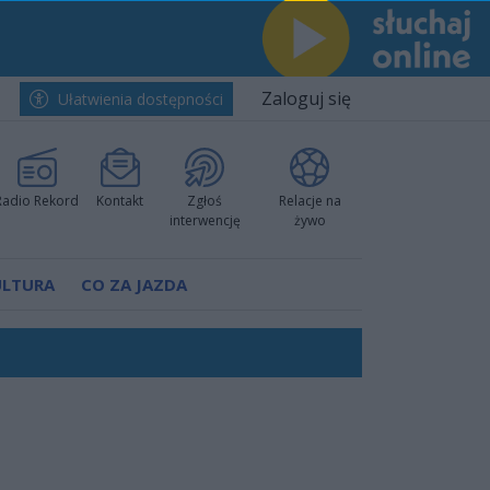
Zaloguj się
Ułatwienia dostępności
Radio Rekord
Kontakt
Zgłoś
Relacje na
interwencję
żywo
ULTURA
CO ZA JAZDA
nkurencyjne w Ustce!
ano umowę
Polski
 decyzję prokuratury
ów pokazali klasę
worzyć nową sportową tradycję"
ruchu