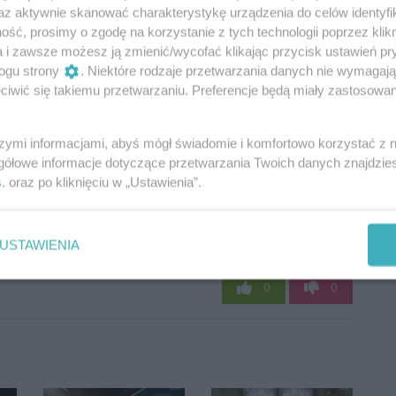
az aktywnie skanować charakterystykę urządzenia do celów identyfi
ść, prosimy o zgodę na korzystanie z tych technologii poprzez klikn
a i zawsze możesz ją zmienić/wycofać klikając przycisk ustawień pr
ogu strony
. Niektóre rodzaje przetwarzania danych nie wymagaj
iwić się takiemu przetwarzaniu. Preferencje będą miały zastosowania
szymi informacjami, abyś mógł świadomie i komfortowo korzystać z
gółowe informacje dotyczące przetwarzania Twoich danych znajdzi
s
. oraz po kliknięciu w „Ustawienia”.
USTAWIENIA
Oceń
0
0