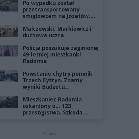
Po wypadku został
przetransportowany
śmigłowcem na Józefów.
Historia mrozi krew w
Malczewski, Markiewicz i
żyłach
duchowa uczta
Policja poszukuje zaginionej
49-letniej mieszkanki
Radomia
Powstanie chytry pomnik
Trzech Cytryn. Znamy
wyniki Budżetu
Obywatelskiego 2027
Mieszkaniec Radomia
oskarżony o... 123
przestępstwa. Szkoda
wyceniona na ponad milion
złotych
REKLAMA