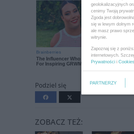
geolokalizacyjnych or
cenimy Twoją prywatno
Zgoda jest dobrowoln
się w lewym dolnym r
ale masz prawo sprzec
witrynie.
Zapoznaj się z poniż
internetowych. Szcze
Prywatności
i
Cookie
PARTNERZY
Podziel się
ZOBACZ TEŻ: