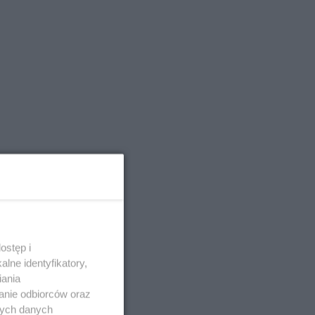
ostęp i
lne identyfikatory,
iania
anie odbiorców oraz
nych danych