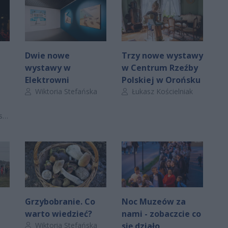
Dwie nowe
Trzy nowe wystawy
wystawy w
w Centrum Rzeźby
Elektrowni
Polskiej w Orońsku
Autor artykułu:
Autor artykułu:
Wiktoria Stefańska
Łukasz Kościelniak
a
Grzybobranie. Co
Noc Muzeów za
warto wiedzieć?
nami - zobaczcie co
Autor artykułu:
Wiktoria Stefańska
się działo