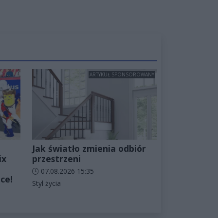
ARTYKUŁ SPONSOROWANY
Jak światło zmienia odbiór
ix
przestrzeni
Data dodania artykułu:
07.08.2026 15:35
ce!
Kategorie artykułu:
Styl życia