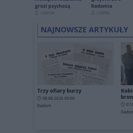
grozi psychozą
Radomia
Autor artykułu:
Autor artykułu:
czd/car
czd/kk,
NAJNOWSZE ARTYKUŁY
Trzy ofiary burzy
Kobie
bron
Data dodania artykułu:
08.08.2026 09:00
Data d
07.
Kategorie artykułu:
Radom
Katego
Rado