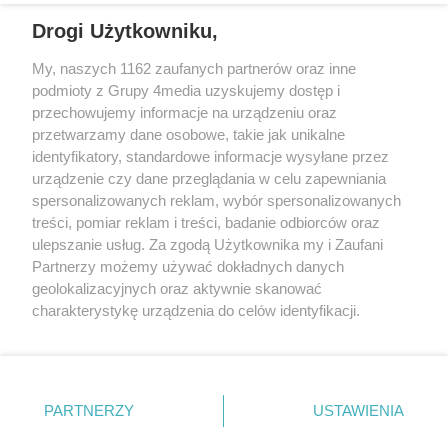
Drogi Użytkowniku,
My, naszych 1162 zaufanych partnerów oraz inne
podmioty z Grupy 4media uzyskujemy dostęp i
przechowujemy informacje na urządzeniu oraz
przetwarzamy dane osobowe, takie jak unikalne
identyfikatory, standardowe informacje wysyłane przez
urządzenie czy dane przeglądania w celu zapewniania
spersonalizowanych reklam, wybór spersonalizowanych
Redakcja
Reklama
Prywatność
Praca Łódź
treści, pomiar reklam i treści, badanie odbiorców oraz
the:protocol
ulepszanie usług. Za zgodą Użytkownika my i Zaufani
Partnerzy możemy używać dokładnych danych
geolokalizacyjnych oraz aktywnie skanować
charakterystykę urządzenia do celów identyfikacji.
Ponieważ cenimy Twoją prywatność, prosimy o zgodę na
Szukaj
korzystanie z tych technologii poprzez kliknięcie
„Akceptuję”. Zgoda jest dobrowolna i zawsze możesz ją
zmienić/wycofać klikając przycisk ustawień prywatności
Facebook.com
Youtube.com
PARTNERZY
USTAWIENIA
znajdujący się w lewym dolnym rogu strony
. Niektóre
rodzaje przetwarzania danych nie wymagają zgody