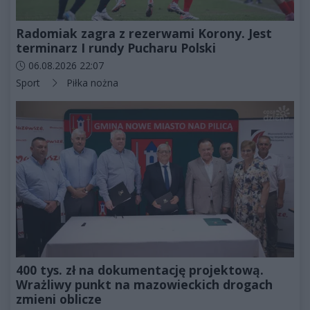
Radomiak zagra z rezerwami Korony. Jest
terminarz I rundy Pucharu Polski
Data dodania artykułu:
06.08.2026 22:07
Kategorie artykułu:
Sport
Piłka nożna
400 tys. zł na dokumentację projektową.
Wrażliwy punkt na mazowieckich drogach
zmieni oblicze