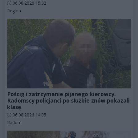
Data dodania artykułu:
06.08.2026 15:32
Kategorie artykułu:
Region
Pościg i zatrzymanie pijanego kierowcy.
Radomscy policjanci po służbie znów pokazali
klasę
Data dodania artykułu:
06.08.2026 14:05
Kategorie artykułu:
Radom