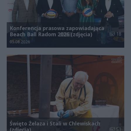
Konferencja prasowa zapowiadająca
Liczba zdj
Beach Ball Radom 2026 (zdjęcia)
18
Data dodania galerii:
05.08.2026
Święto Żelaza i Stali w Chlewiskach
Liczba zdj
(zdjęcia)
51