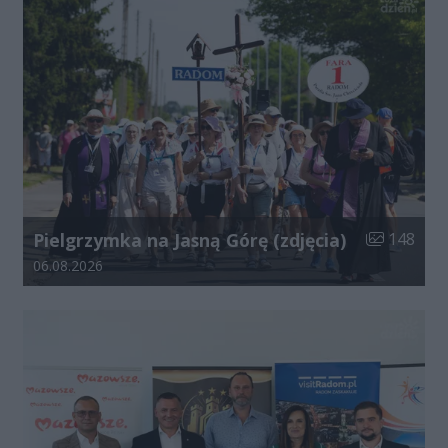
Liczba zdjęć
Pielgrzymka na Jasną Górę (zdjęcia)
148
Data dodania galerii:
06.08.2026