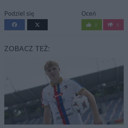
Podziel się
Oceń
0
0
ZOBACZ TEŻ: