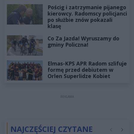
Pościg i zatrzymanie pijanego
kierowcy. Radomscy policjanci
po służbie znów pokazali
klasę
Co Za Jazda! Wyruszamy do
gminy Policzna!
Elmas-KPS APR Radom szlifuje
formę przed debiutem w
Orlen Superlidze Kobiet
REKLAMA
NAJCZĘŚCIEJ CZYTANE
Poprzednie
Następ