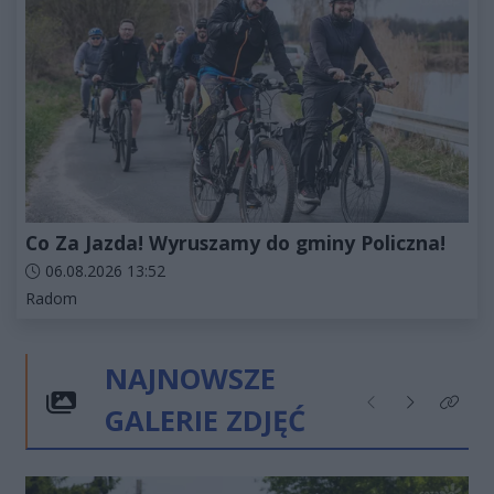
Co Za Jazda! Wyruszamy do gminy Policzna!
Data dodania artykułu:
06.08.2026 13:52
Kategorie artykułu:
Radom
NAJNOWSZE
GALERIE ZDJĘĆ
Poprzednie
Następne
Kliknij