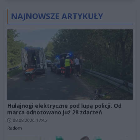
NAJNOWSZE ARTYKUŁY
Hulajnogi elektryczne pod lupą policji. Od
marca odnotowano już 28 zdarzeń
Data dodania artykułu:
08.08.2026 17:45
Kategorie artykułu:
Radom