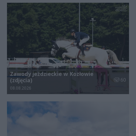
Zawody jeździeckie w Kozłowie
Liczba zdj
(zdjęcia)
60
Data dodania galerii:
08.08.2026