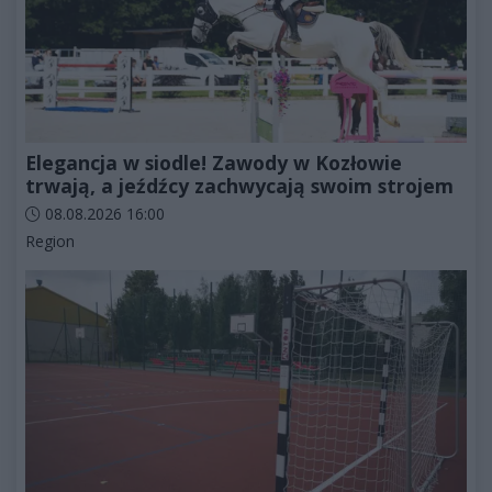
Elegancja w siodle! Zawody w Kozłowie
trwają, a jeźdźcy zachwycają swoim strojem
Data dodania artykułu:
08.08.2026 16:00
Kategorie artykułu:
Region