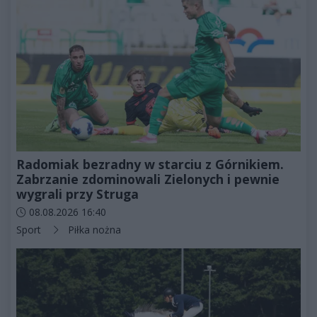
Radomiak bezradny w starciu z Górnikiem.
Zabrzanie zdominowali Zielonych i pewnie
wygrali przy Struga
Data dodania artykułu:
08.08.2026 16:40
Kategorie artykułu:
Sport
Piłka nożna