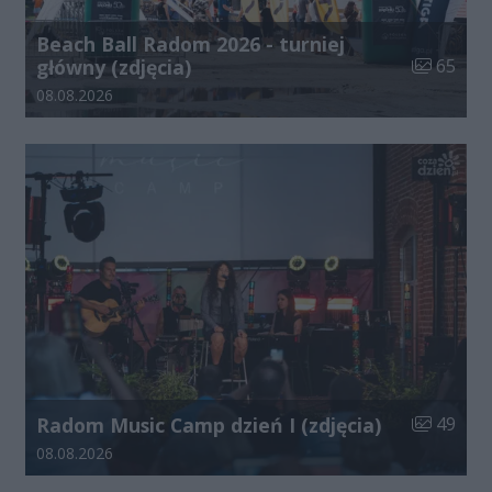
Beach Ball Radom 2026 - turniej
Liczba zdj
główny (zdjęcia)
65
Data dodania galerii:
08.08.2026
Liczba zdj
Radom Music Camp dzień I (zdjęcia)
49
Data dodania galerii:
08.08.2026