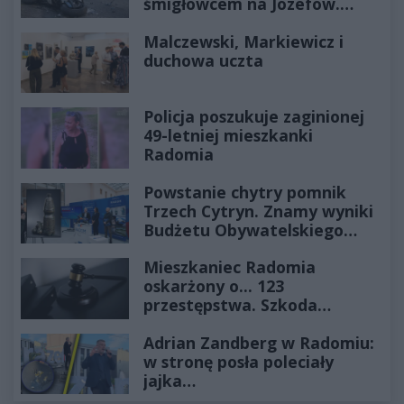
śmigłowcem na Józefów.
Historia mrozi krew w żyłach
Malczewski, Markiewicz i
duchowa uczta
Policja poszukuje zaginionej
49-letniej mieszkanki
Radomia
Powstanie chytry pomnik
Trzech Cytryn. Znamy wyniki
Budżetu Obywatelskiego
2027
Mieszkaniec Radomia
oskarżony o... 123
przestępstwa. Szkoda
wyceniona na ponad milion
Adrian Zandberg w Radomiu:
złotych
w stronę posła poleciały
jajka…