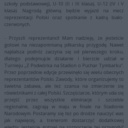
szkoły podstawowej), U-10 (II i III klasa), U-12 (IV i V
klasa). Nagrodą główną będzie wyjazd na mecz
reprezentacji Polski oraz spotkanie z kadrą biało-
czerwonych.
- Przyszli reprezentanci! Mam nadzieję, że jesteście
gotowi na niezapomnianą piłkarską przygodę. Nawet
najdalsza podróż zaczyna się od pierwszego kroku,
dlatego podejmujcie działanie i bierzcie udział w
Turnieju „Z Podwórka na Stadion o Puchar Tymbarku”.
Przez poprzednie edycje przewinęło się wielu obecnych
reprezentantów Polski. Zawody, które organizujemy to
świetna zabawa, ale też szansa na zmierzenie się
rówieśnikami z całej Polski. Szczęściarze, którym uda się
przejść przez wszystkie eliminacje i szczeble
regionalne, zagrają w maju w finale na Stadionie
Narodowym. Postaramy się też po drodze nauczyć was
jak najwięcej, a trenerom dostarczyć dodatkowej
wiedzy. Jesteście gotowi na rozpoczęcie tej przygody?