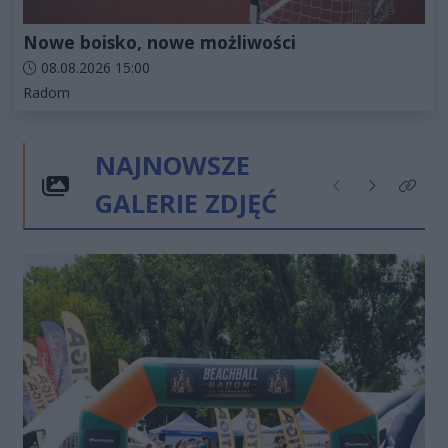
Nowe boisko, nowe możliwości
Data dodania artykułu:
08.08.2026 15:00
Kategorie artykułu:
Radom
NAJNOWSZE
GALERIE ZDJĘĆ
Poprzednie
Następne
Kliknij