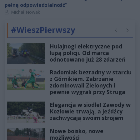
pełną odpowiedzialność"
Autor artykułu:
Michał Nowak
#WieszPierwszy
Poprzednie
Następ
Hulajnogi elektryczne pod
lupą policji. Od marca
odnotowano już 28 zdarzeń
Radomiak bezradny w starciu
z Górnikiem. Zabrzanie
zdominowali Zielonych i
pewnie wygrali przy Struga
Elegancja w siodle! Zawody w
Kozłowie trwają, a jeźdźcy
zachwycają swoim strojem
Nowe boisko, nowe
możliwości