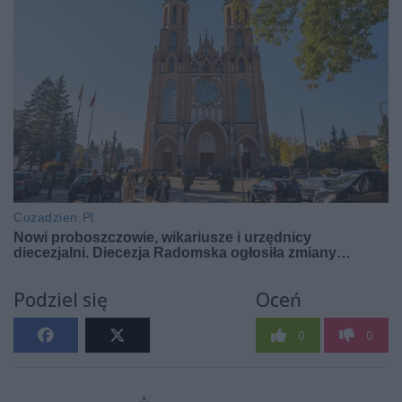
Podziel się
Oceń
0
0