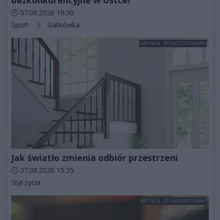
bezkonkurencyjne w Ustce!
Data dodania artykułu:
07.08.2026 19:30
Kategorie artykułu:
Sport
Siatkówka
ARTYKUŁ SPONSOROWANY
Jak światło zmienia odbiór przestrzeni
Data dodania artykułu:
07.08.2026 15:35
Kategorie artykułu:
Styl życia
ARTYKUŁ SPONSOROWANY