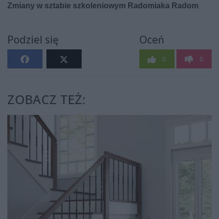
Podziel się
Oceń
0
0
ZOBACZ TEŻ: