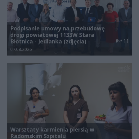
Podpisanie umowy na przebudowę
drogi powiatowej 1133W Stara
Liczba zdj
Błotnica - Jedlanka (zdjęcia)
11
Data dodania galerii:
07.08.2026
Warsztaty karmienia piersią w
Radomskim Szpitalu