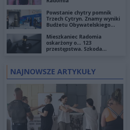
Radomia
Powstanie chytry pomnik
Trzech Cytryn. Znamy wyniki
Budżetu Obywatelskiego
2027
Mieszkaniec Radomia
oskarżony o... 123
przestępstwa. Szkoda
wyceniona na ponad milion
złotych
NAJNOWSZE ARTYKUŁY