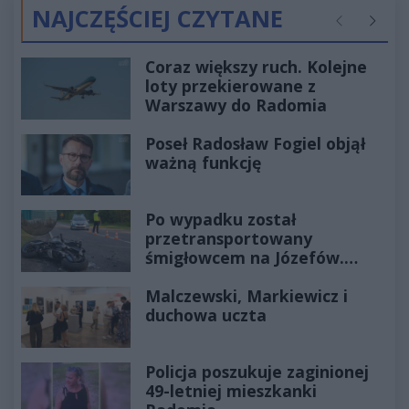
NAJCZĘŚCIEJ CZYTANE
Poprzednie
Następ
Coraz większy ruch. Kolejne
loty przekierowane z
Warszawy do Radomia
Poseł Radosław Fogiel objął
ważną funkcję
Po wypadku został
przetransportowany
śmigłowcem na Józefów.
Historia mrozi krew w żyłach
Malczewski, Markiewicz i
duchowa uczta
Policja poszukuje zaginionej
49-letniej mieszkanki