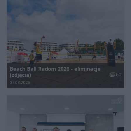
Beach Ball Radom 2026 - eliminacje
Liczba zdj
(zdjęcia)
60
Data dodania galerii:
07.08.2026