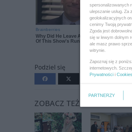
spersonalizowanych re
ulepszanie usług. Za
geolokalizacyjnych or
cenimy Twoją prywatno
Zgoda jest dobrowoln
się w lewym dolnym r
ale masz prawo sprzec
witrynie.
Zapoznaj się z poniż
Podziel się
internetowych. Szcze
Prywatności
i
Cookie
PARTNERZY
ZOBACZ TEŻ: