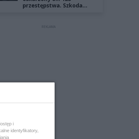
przestępstwa. Szkoda
wyceniona na ponad milion
złotych
REKLAMA
ostęp i
lne identyfikatory,
iania