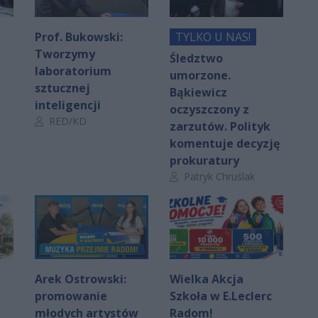
Prof. Bukowski:
TYLKO U NAS!
Tworzymy
Śledztwo
laboratorium
umorzone.
sztucznej
Bąkiewicz
inteligencji
oczyszczony z
Autor artykułu:
RED/KD
zarzutów. Polityk
komentuje decyzję
prokuratury
Autor artykułu:
Patryk Chruślak
Arek Ostrowski:
Wielka Akcja
promowanie
Szkoła w E.Leclerc
młodych artystów
Radom!