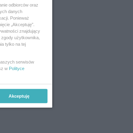
anie odbiorców oraz
nych danych
kacji. Ponieważ
ięcie „Akceptuję”.
ywatności znajdujący
ą zgody użytkownika,
 tylko na tej
 naszych serwisów
esz w
Polityce
Akceptuję