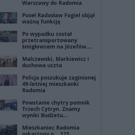
Warszawy do Radomia
Poseł Radosław Fogiel objął
ważną funkcję
Po wypadku został
przetransportowany
śmigłowcem na Józefów.
Historia mrozi krew w
Malczewski, Markiewicz i
żyłach
duchowa uczta
Policja poszukuje zaginionej
49-letniej mieszkanki
Radomia
Powstanie chytry pomnik
Trzech Cytryn. Znamy
wyniki Budżetu
Obywatelskiego 2027
Mieszkaniec Radomia
oskarżony o... 123