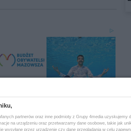
niku,
fanych partnerów oraz inne podmioty z Grupy 4media uzyskujemy d
cje na urządzeniu oraz przetwarzamy dane osobowe, takie jak unika
je wysyłane przez urządzenie czy dane przeglądania w celu zapewn