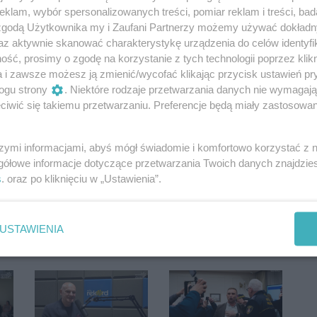
klam, wybór spersonalizowanych treści, pomiar reklam i treści, bad
 zgodą Użytkownika my i Zaufani Partnerzy możemy używać dokład
az aktywnie skanować charakterystykę urządzenia do celów identyfi
ść, prosimy o zgodę na korzystanie z tych technologii poprzez klikn
a i zawsze możesz ją zmienić/wycofać klikając przycisk ustawień pr
ogu strony
. Niektóre rodzaje przetwarzania danych nie wymagaj
iwić się takiemu przetwarzaniu. Preferencje będą miały zastosowania
szymi informacjami, abyś mógł świadomie i komfortowo korzystać z
Oceń
gółowe informacje dotyczące przetwarzania Twoich danych znajdzi
s
. oraz po kliknięciu w „Ustawienia”.
0
0
USTAWIENIA