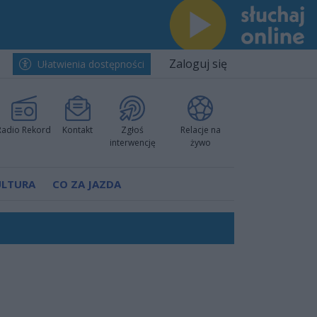
Zaloguj się
Ułatwienia dostępności
Radio Rekord
Kontakt
Zgłoś
Relacje na
interwencję
żywo
ULTURA
CO ZA JAZDA
ano umowę
Polski
 decyzję prokuratury
ów pokazali klasę
worzyć nową sportową tradycję"
ruchu