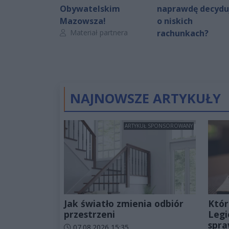
Obywatelskim
naprawdę decydu
Mazowsza!
o niskich
Autor artykułu:
Materiał partnera
rachunkach?
NAJNOWSZE ARTYKUŁY
ARTYKUŁ SPONSOROWANY
Jak światło zmienia odbiór
Któr
przestrzeni
Legi
spra
Data dodania artykułu:
07.08.2026 15:35