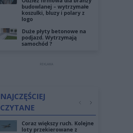
Odzież firmowa dla branży
budowlanej – wytrzymałe
koszulki, bluzy i polary z
logo
Duże płyty betonowe na
podjazd. Wytrzymają
samochód ?
REKLAMA
NAJCZĘŚCIEJ
CZYTANE
Poprzednie
Następne
Coraz większy ruch. Kolejne
loty przekierowane z