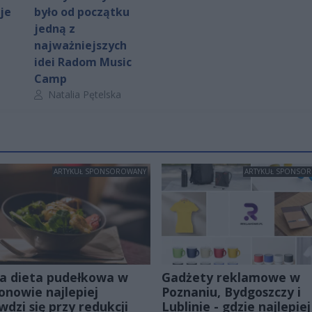
je
było od początku
jedną z
najważniejszych
idei Radom Music
Camp
Autor artykułu:
Natalia Pętelska
ARTYKUŁ SPONSOROWANY
ARTYKUŁ SPONSO
a dieta pudełkowa w
Gadżety reklamowe w
onowie najlepiej
Poznaniu, Bydgoszczy i
wdzi się przy redukcji
Lublinie - gdzie najlepiej