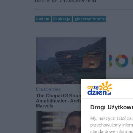
Data dodania:
17.06.2015 16:03
Radom
Edukacja
głosowanie sms
Drogi Użytkow
My, naszych 1162 zau
przechowujemy informa
standardowe informac