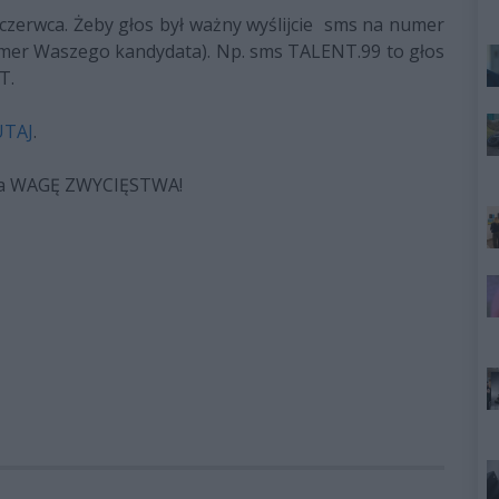
czerwca. Żeby głos był ważny wyślijcie sms na numer
numer Waszego kandydata). Np. sms TALENT.99 to głos
T.
UTAJ
.
ć na WAGĘ ZWYCIĘSTWA!