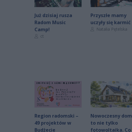
Już dzisiaj rusza
Przyszłe mamy
Radom Music
uczyły się karmić
Autor artykułu:
Camp!
Natalia Pętelska
Autor artykułu:
ct
Region radomski –
Nowoczesny dom
49 projektów w
to nie tylko
Budżecie
fotowoltaika. Co