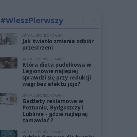
#WieszPierwszy
Poprzednie
Następne
ARTYKUŁ SPONSOROWANY
Jak światło zmienia odbiór
przestrzeni
ARTYKUŁ SPONSOROWANY
Która dieta pudełkowa w
Legionowie najlepiej
sprawdzi się przy redukcji
wagi bez efektu jojo?
ARTYKUŁ SPONSOROWANY
Gadżety reklamowe w
Poznaniu, Bydgoszczy i
Lublinie - gdzie najlepiej
zamawiać ?
ARTYKUŁ SPONSOROWANY