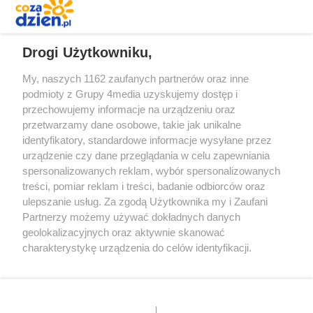
REKLAMA
Drogi Użytkowniku,
My, naszych 1162 zaufanych partnerów oraz inne
podmioty z Grupy 4media uzyskujemy dostęp i
przechowujemy informacje na urządzeniu oraz
przetwarzamy dane osobowe, takie jak unikalne
identyfikatory, standardowe informacje wysyłane przez
urządzenie czy dane przeglądania w celu zapewniania
spersonalizowanych reklam, wybór spersonalizowanych
Redakcja
Reklama
Prywatność
Praca Łódź
treści, pomiar reklam i treści, badanie odbiorców oraz
the:protocol
ulepszanie usług. Za zgodą Użytkownika my i Zaufani
Partnerzy możemy używać dokładnych danych
geolokalizacyjnych oraz aktywnie skanować
charakterystykę urządzenia do celów identyfikacji.
Ponieważ cenimy Twoją prywatność, prosimy o zgodę na
Szukaj
korzystanie z tych technologii poprzez kliknięcie
„Akceptuję”. Zgoda jest dobrowolna i zawsze możesz ją
zmienić/wycofać klikając przycisk ustawień prywatności