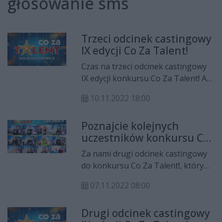
głosowanie sms
Trzeci odcinek castingowy
IX edycji Co Za Talent!
Czas na trzeci odcinek castingowy
IX edycji konkursu Co Za Talent! A
w nim kolejni uczestnicy, którzy
10.11.2022 18:00
zaprezentowali swoje umiejętności
przed jury. Na uczestników
Poznajcie kolejnych
drugiego odcinka można głosować
uczestników konkursu Co
do 16 listopada do godz. 23.59.
Za Talent!
Za nami drugi odcinek castingowy
do konkursu Co Za Talent!, który
jest organizowany dla dzieci i
07.11.2022 08:00
młodzieży z Radomia i regionu.
Drugi odcinek castingowy