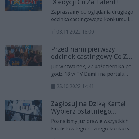
IX edycji Co Za Talent!
Zapraszamy do oglądania drugiego
odcinka castingowego konkursu IX
edycji Co Za Talent!, w którym
03.11.2022 18:00
zobaczycie kolejnych uczestników
prezentujących swoje umiejętności
Przed nami pierwszy
na scenie. Na startujących w drugim
odcinek castingowy Co Za
odcinku można głosować do 9
Talent!
listopada do godz. 23.59.
Już w czwartek, 27 października po
godz. 18 w TV Dami i na portalu
CoZaDzien.pl pierwszy odcinek z
25.10.2022 14:41
tegorocznymi występami
uczestników IX edycji Co Za Talent!
Zagłosuj na Dziką Kartę!
Wybierz ostatniego
Finalistę!
Poznaliśmy już prawie wszystkich
Finalistów tegorocznego konkursu
Co Za Talent! To Wy wybierzecie