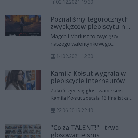
02.12.2021 19:30
ostatniego uczestnika/uczestniczkę
Poznaliśmy tegorocznych
zwycięzców plebiscytu na
"Najbardziej Całuśną
Magda i Mariusz to zwycięzcy
Fotkę 2021! Walka była
naszego walentynkowego
bardzo zacięta.
Plebiscytu na Najbardziej Całuśną
14.02.2021 12:30
Fotkę 2021. Para zdobyła aż 38
proc. głosów, bezkonkurencyjnie
Kamila Kołsut wygrała w
pokonując pozostałe pięć par.
plebiscycie internautów
Zakończyło się głosowanie sms.
Kamila Kołsut została 13 finalistką
konkursu i wraz z innymi zawalczy
22.06.2015 22:10
o 1 tys. zł, kurs nauki jazdy konnej,
lekcje flyboard i inne atrakcyjne
"Co za TALENT!" - trwa
nagrody!
głosowanie sms