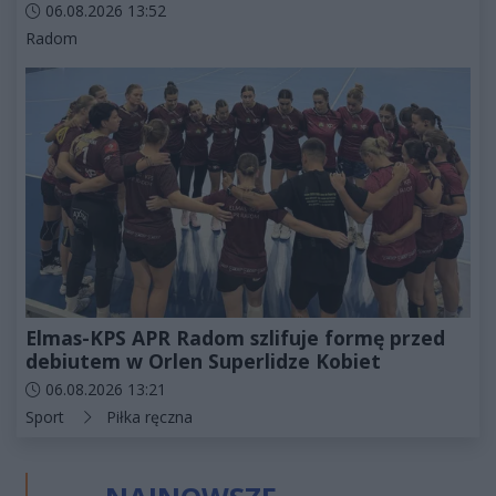
Data dodania artykułu:
06.08.2026 13:52
Kategorie artykułu:
Radom
Elmas-KPS APR Radom szlifuje formę przed
debiutem w Orlen Superlidze Kobiet
Data dodania artykułu:
06.08.2026 13:21
Kategorie artykułu:
Sport
Piłka ręczna