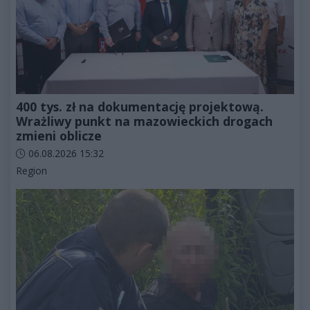
400 tys. zł na dokumentację projektową.
Wrażliwy punkt na mazowieckich drogach
zmieni oblicze
Data dodania artykułu:
06.08.2026 15:32
Kategorie artykułu:
Region