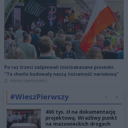
Po raz trzeci zaśpiewali (nie)zakazane piosenki.
"Te chwile budowały naszą tożsamość narodową"
Autor artykułu:
Maciej Ławrynowicz
#WieszPierwszy
Poprzednie
Następ
400 tys. zł na dokumentację
projektową. Wrażliwy punkt
na mazowieckich drogach