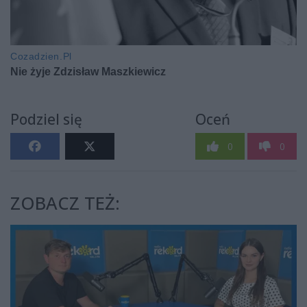
Podziel się
Oceń
0
0
ZOBACZ TEŻ: