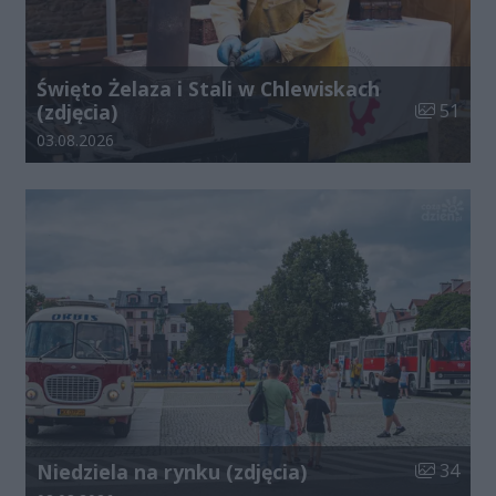
Święto Żelaza i Stali w Chlewiskach
Liczba zdj
(zdjęcia)
51
Data dodania galerii:
03.08.2026
Liczba zdj
Niedziela na rynku (zdjęcia)
34