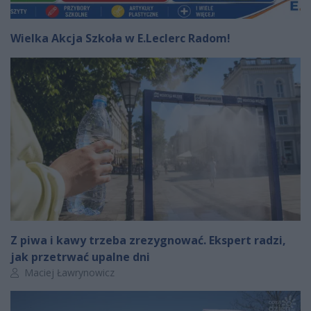
Wielka Akcja Szkoła w E.Leclerc Radom!
Z piwa i kawy trzeba zrezygnować. Ekspert radzi,
jak przetrwać upalne dni
Autor artykułu:
Maciej Ławrynowicz