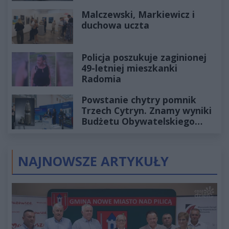
Historia mrozi krew w żyłach
Malczewski, Markiewicz i
duchowa uczta
Policja poszukuje zaginionej
49-letniej mieszkanki
Radomia
Powstanie chytry pomnik
Trzech Cytryn. Znamy wyniki
Budżetu Obywatelskiego
2027
NAJNOWSZE ARTYKUŁY