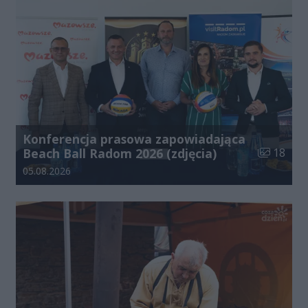
Konferencja prasowa zapowiadająca
Liczba zdj
Beach Ball Radom 2026 (zdjęcia)
18
Data dodania galerii:
05.08.2026