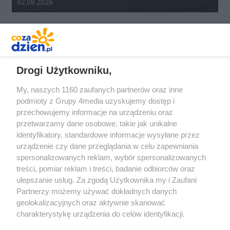
Data dodania galerii:
02.08.2026
REKLAMA
Drogi Użytkowniku,
My, naszych 1160 zaufanych partnerów oraz inne
podmioty z Grupy 4media uzyskujemy dostęp i
przechowujemy informacje na urządzeniu oraz
przetwarzamy dane osobowe, takie jak unikalne
identyfikatory, standardowe informacje wysyłane przez
urządzenie czy dane przeglądania w celu zapewniania
spersonalizowanych reklam, wybór spersonalizowanych
Redakcja
Reklama
Prywatność
Praca Łódź
treści, pomiar reklam i treści, badanie odbiorców oraz
the:protocol
ulepszanie usług. Za zgodą Użytkownika my i Zaufani
Partnerzy możemy używać dokładnych danych
geolokalizacyjnych oraz aktywnie skanować
charakterystykę urządzenia do celów identyfikacji.
Ponieważ cenimy Twoją prywatność, prosimy o zgodę na
Szukaj