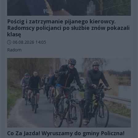
Pościg i zatrzymanie pijanego kierowcy.
Radomscy policjanci po służbie znów pokazali
klasę
Data dodania artykułu:
06.08.2026 14:05
Kategorie artykułu:
Radom
Co Za Jazda! Wyruszamy do gminy Policzna!