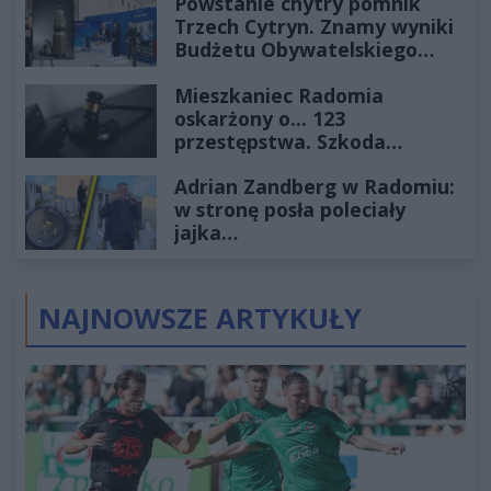
Powstanie chytry pomnik
Trzech Cytryn. Znamy wyniki
Budżetu Obywatelskiego
2027
Mieszkaniec Radomia
oskarżony o... 123
przestępstwa. Szkoda
wyceniona na ponad milion
Adrian Zandberg w Radomiu:
złotych
w stronę posła poleciały
jajka…
NAJNOWSZE ARTYKUŁY