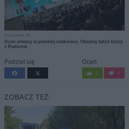
Podziel się
Oceń
0
0
ZOBACZ TEŻ: