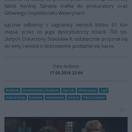
także koninę. Sprawa trafiła do prokuratury oraz
Głównego Inspektoratu Weterynarii.
Łącznie odbiorcy z zagranicy zwrócili blisko 61 ton
mięsa, przez co jego dystrybutorzy stracili 700 tys.
złotych. Oskarżony Stanisław K. ostatecznie przyznał się
do winy i wniósł o dobrowolne poddanie się karze.
Data dodania:
17.03.2016 22:04
Radom
wiadomości Radom
wyrok
Wieniawa
sąd
oskarżony
konina
wołowina
mięso
fałszowane