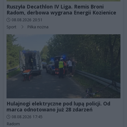
Ruszyła Decathlon IV Liga. Remis Broni
Radom, derbowa wygrana Energii Kozienice
Data dodania artykułu:
08.08.2026 20:51
Kategorie artykułu:
Sport
Piłka nożna
Hulajnogi elektryczne pod lupą policji. Od
marca odnotowano już 28 zdarzeń
Data dodania artykułu:
08.08.2026 17:45
Kategorie artykułu:
Radom