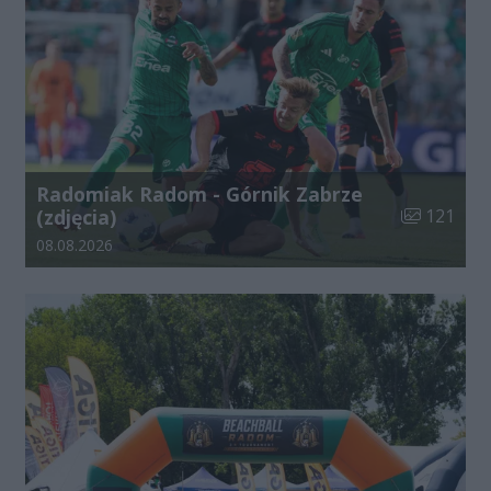
Radomiak Radom - Górnik Zabrze
Liczba zdjęć
(zdjęcia)
121
Data dodania galerii:
08.08.2026