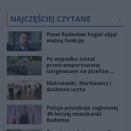
NAJCZĘŚCIEJ CZYTANE
Poprzednie
Następ
Poseł Radosław Fogiel objął
ważną funkcję
Po wypadku został
przetransportowany
śmigłowcem na Józefów.
Historia mrozi krew w żyłach
Malczewski, Markiewicz i
duchowa uczta
Policja poszukuje zaginionej
49-letniej mieszkanki
Radomia