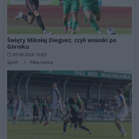
Święty Mikołaj Dieguez, czyli wnioski po
Górniku
Data dodania artykułu:
09.08.2026 10:03
Kategorie artykułu:
Sport
Piłka nożna