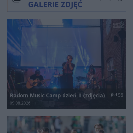
GALERIE ZDJĘĆ
Poprzednie
Następne
Kliknij
Liczba zdj
Radom Music Camp dzień II (zdjęcia)
96
Data dodania galerii:
09.08.2026