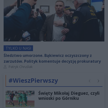
TYLKO U NAS!
Śledztwo umorzone. Bąkiewicz oczyszczony z
zarzutów. Polityk komentuje decyzję prokuratury
Autor artykułu:
Patryk Chruślak
#WieszPierwszy
Poprzednie
Następ
Święty Mikołaj Dieguez, czyli
wnioski po Górniku