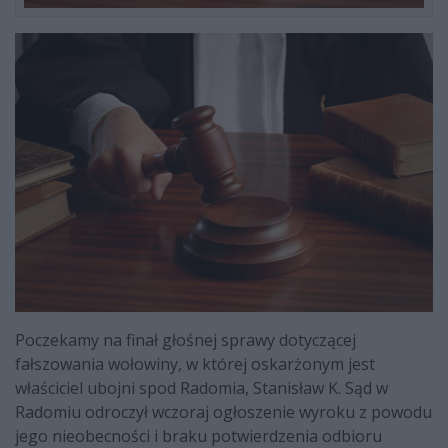
Poczekamy na finał głośnej sprawy dotyczącej
fałszowania wołowiny, w której oskarżonym jest
właściciel ubojni spod Radomia, Stanisław K. Sąd w
Radomiu odroczył wczoraj ogłoszenie wyroku z powodu
jego nieobecności i braku potwierdzenia odbioru