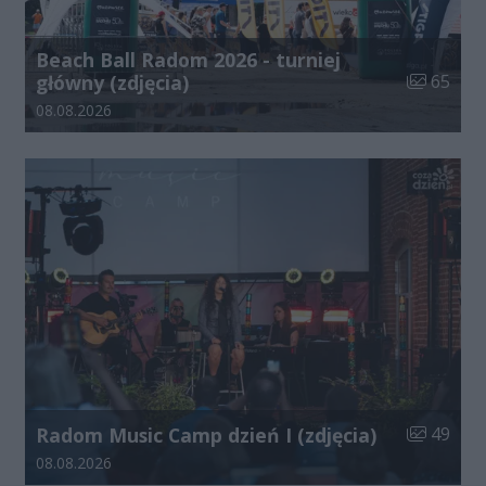
Beach Ball Radom 2026 - turniej
Liczba zdj
główny (zdjęcia)
65
Data dodania galerii:
08.08.2026
Liczba zdj
Radom Music Camp dzień I (zdjęcia)
49
Data dodania galerii:
08.08.2026