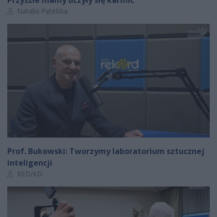
Przyszłe mamy uczyły się karmić
Autor artykułu:
Natalia Pętelska
Prof. Bukowski: Tworzymy laboratorium sztucznej
inteligencji
Autor artykułu:
RED/KD