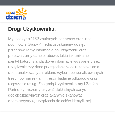
REKLAMA
Drogi Użytkowniku,
My, naszych 1162 zaufanych partnerów oraz inne
podmioty z Grupy 4media uzyskujemy dostęp i
przechowujemy informacje na urządzeniu oraz
przetwarzamy dane osobowe, takie jak unikalne
identyfikatory, standardowe informacje wysyłane przez
urządzenie czy dane przeglądania w celu zapewniania
spersonalizowanych reklam, wybór spersonalizowanych
Redakcja
Reklama
Prywatność
Praca Łódź
treści, pomiar reklam i treści, badanie odbiorców oraz
the:protocol
ulepszanie usług. Za zgodą Użytkownika my i Zaufani
Partnerzy możemy używać dokładnych danych
geolokalizacyjnych oraz aktywnie skanować
charakterystykę urządzenia do celów identyfikacji.
Ponieważ cenimy Twoją prywatność, prosimy o zgodę na
Szukaj
korzystanie z tych technologii poprzez kliknięcie