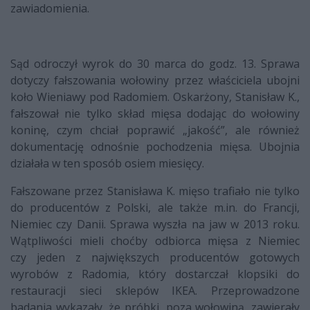
zawiadomienia.
Sąd odroczył wyrok do 30 marca do godz. 13. Sprawa
dotyczy fałszowania wołowiny przez właściciela ubojni
koło Wieniawy pod Radomiem. Oskarżony, Stanisław K.,
fałszował nie tylko skład mięsa dodając do wołowiny
koninę, czym chciał poprawić „jakość”, ale również
dokumentację odnośnie pochodzenia mięsa. Ubojnia
działała w ten sposób osiem miesięcy.
Fałszowane przez Stanisława K. mięso trafiało nie tylko
do producentów z Polski, ale także m.in. do Francji,
Niemiec czy Danii. Sprawa wyszła na jaw w 2013 roku.
Wątpliwości mieli choćby odbiorca mięsa z Niemiec
czy jeden z największych producentów gotowych
wyrobów z Radomia, który dostarczał klopsiki do
restauracji sieci sklepów IKEA. Przeprowadzone
badania wykazały, że próbki, poza wołowiną, zawierały