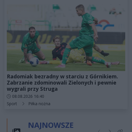
Radomiak bezradny w starciu z Górnikiem.
Zabrzanie zdominowali Zielonych i pewnie
wygrali przy Struga
Data dodania artykułu:
08.08.2026 16:40
Kategorie artykułu:
Sport
Piłka nożna
NAJNOWSZE