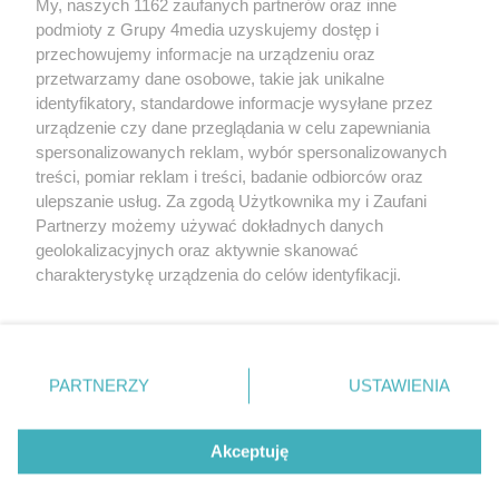
My, naszych 1162 zaufanych partnerów oraz inne
podmioty z Grupy 4media uzyskujemy dostęp i
przechowujemy informacje na urządzeniu oraz
przetwarzamy dane osobowe, takie jak unikalne
identyfikatory, standardowe informacje wysyłane przez
urządzenie czy dane przeglądania w celu zapewniania
spersonalizowanych reklam, wybór spersonalizowanych
Redakcja
Reklama
Prywatność
Praca Łódź
treści, pomiar reklam i treści, badanie odbiorców oraz
the:protocol
ulepszanie usług. Za zgodą Użytkownika my i Zaufani
Partnerzy możemy używać dokładnych danych
geolokalizacyjnych oraz aktywnie skanować
charakterystykę urządzenia do celów identyfikacji.
Ponieważ cenimy Twoją prywatność, prosimy o zgodę na
Szukaj
korzystanie z tych technologii poprzez kliknięcie
„Akceptuję”. Zgoda jest dobrowolna i zawsze możesz ją
zmienić/wycofać klikając przycisk ustawień prywatności
Facebook.com
Youtube.com
PARTNERZY
USTAWIENIA
znajdujący się w lewym dolnym rogu strony
. Niektóre
rodzaje przetwarzania danych nie wymagają zgody
użytkownika, ale masz prawo sprzeciwić się takiemu
Akceptuję
przetwarzaniu. Preferencje będą miały zastosowania tylko
na tej witrynie.
CMS portalu
przygotowany przez