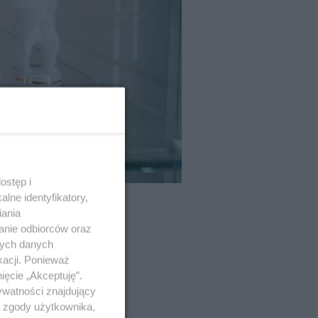
ostęp i
lne identyfikatory,
iania
anie odbiorców oraz
nych danych
kacji. Ponieważ
ięcie „Akceptuję”.
ywatności znajdujący
ą zgody użytkownika,