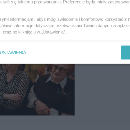
iwić się takiemu przetwarzaniu. Preferencje będą miały zastosowania
szymi informacjami, abyś mógł świadomie i komfortowo korzystać z
gółowe informacje dotyczące przetwarzania Twoich danych znajdzi
s
. oraz po kliknięciu w „Ustawienia”.
USTAWIENIA