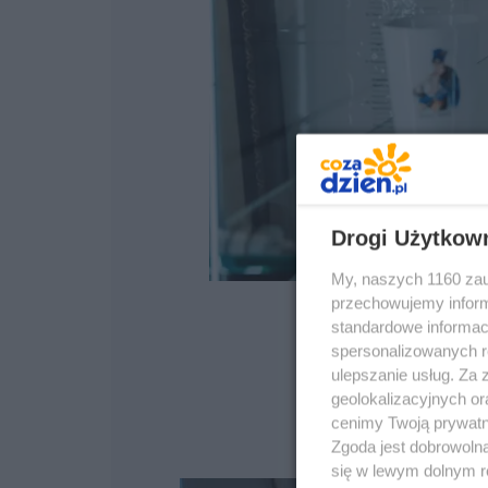
Drogi Użytkow
My, naszych 1160 zau
przechowujemy informa
standardowe informac
spersonalizowanych re
ulepszanie usług. Za
geolokalizacyjnych or
cenimy Twoją prywatno
Zgoda jest dobrowoln
się w lewym dolnym r