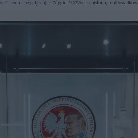
wie" - wernisaż (zdjęcia)
Zdjęcie: %22Wielka historia, mali świadkow