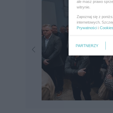
ale masz prawo sprzec
witrynie.
Zapoznaj się z poniż
internetowych. Szcze
Prywatności
i
Cookie
PARTNERZY