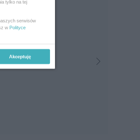
 tylko na tej
 naszych serwisów
esz w
Polityce
Akceptuję