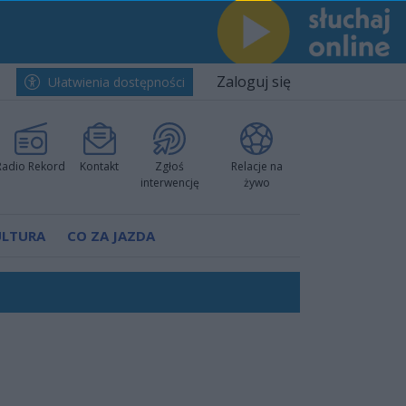
Zaloguj się
Ułatwienia dostępności
Radio Rekord
Kontakt
Zgłoś
Relacje na
interwencję
żywo
ULTURA
CO ZA JAZDA
ów pokazali klasę
rzowi
worzyć nową sportową tradycję"
ruchu