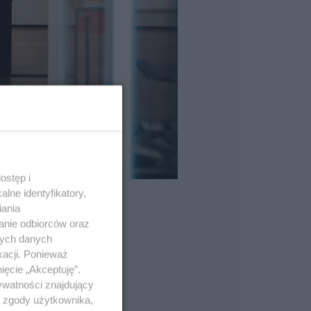
ostęp i
lne identyfikatory,
iania
anie odbiorców oraz
nych danych
kacji. Ponieważ
ięcie „Akceptuję”.
ywatności znajdujący
ą zgody użytkownika,