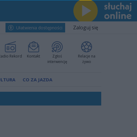
Zaloguj się
Ułatwienia dostępności
Radio Rekord
Kontakt
Zgłoś
Relacje na
interwencję
żywo
ULTURA
CO ZA JAZDA
nkurencyjne w Ustce!
ano umowę
Polski
 decyzję prokuratury
ów pokazali klasę