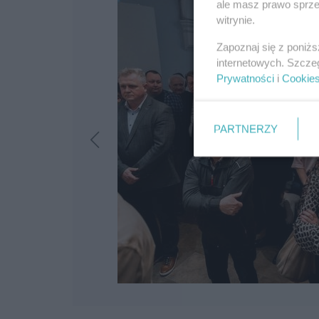
ale masz prawo sprzec
witrynie.
Zapoznaj się z poniż
internetowych. Szcze
Prywatności
i
Cookie
PARTNERZY