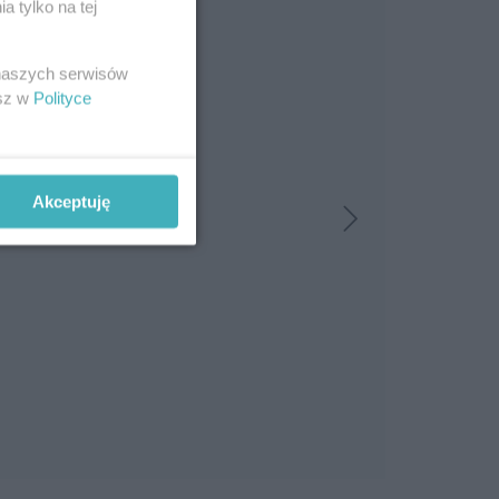
 tylko na tej
 naszych serwisów
esz w
Polityce
Akceptuję