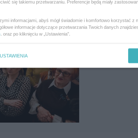
iwić się takiemu przetwarzaniu. Preferencje będą miały zastosowania
szymi informacjami, abyś mógł świadomie i komfortowo korzystać z
gółowe informacje dotyczące przetwarzania Twoich danych znajdzi
s
. oraz po kliknięciu w „Ustawienia”.
USTAWIENIA