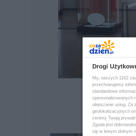
Drogi Użytkow
My, naszych 1162 zau
przechowujemy informa
standardowe informac
spersonalizowanych re
ulepszanie usług. Za
geolokalizacyjnych or
cenimy Twoją prywatno
Zgoda jest dobrowoln
się w lewym dolnym r