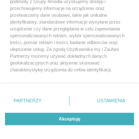
podmioty z Grupy 4media uzyskujemy dostęp i
przechowujemy informacje na urządzeniu oraz
przetwarzamy dane osobowe, takie jak unikalne
identyfikatory, standardowe informacje wysyłane przez
urządzenie czy dane przeglądania w celu zapewniania
spersonalizowanych reklam, wybór spersonalizowanych
Redakcja
Reklama
Prywatność
Praca Łódź
treści, pomiar reklam i treści, badanie odbiorców oraz
the:protocol
ulepszanie usług. Za zgodą Użytkownika my i Zaufani
Partnerzy możemy używać dokładnych danych
geolokalizacyjnych oraz aktywnie skanować
charakterystykę urządzenia do celów identyfikacji.
Ponieważ cenimy Twoją prywatność, prosimy o zgodę na
Szukaj
korzystanie z tych technologii poprzez kliknięcie
„Akceptuję”. Zgoda jest dobrowolna i zawsze możesz ją
zmienić/wycofać klikając przycisk ustawień prywatności
Facebook.com
Youtube.com
PARTNERZY
USTAWIENIA
znajdujący się w lewym dolnym rogu strony
. Niektóre
rodzaje przetwarzania danych nie wymagają zgody
użytkownika, ale masz prawo sprzeciwić się takiemu
Akceptuję
przetwarzaniu. Preferencje będą miały zastosowania tylko
na tej witrynie.
CMS portalu
przygotowany przez