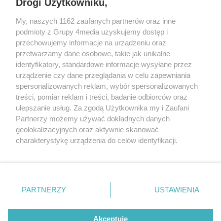
Drogi Użytkowniku,
My, naszych 1162 zaufanych partnerów oraz inne
podmioty z Grupy 4media uzyskujemy dostęp i
przechowujemy informacje na urządzeniu oraz
przetwarzamy dane osobowe, takie jak unikalne
identyfikatory, standardowe informacje wysyłane przez
urządzenie czy dane przeglądania w celu zapewniania
spersonalizowanych reklam, wybór spersonalizowanych
Redakcja
Reklama
Prywatność
Praca Łódź
treści, pomiar reklam i treści, badanie odbiorców oraz
the:protocol
ulepszanie usług. Za zgodą Użytkownika my i Zaufani
Partnerzy możemy używać dokładnych danych
geolokalizacyjnych oraz aktywnie skanować
charakterystykę urządzenia do celów identyfikacji.
Ponieważ cenimy Twoją prywatność, prosimy o zgodę na
Szukaj
korzystanie z tych technologii poprzez kliknięcie
„Akceptuję”. Zgoda jest dobrowolna i zawsze możesz ją
zmienić/wycofać klikając przycisk ustawień prywatności
Facebook.com
Youtube.com
PARTNERZY
USTAWIENIA
znajdujący się w lewym dolnym rogu strony
. Niektóre
rodzaje przetwarzania danych nie wymagają zgody
użytkownika, ale masz prawo sprzeciwić się takiemu
Akceptuję