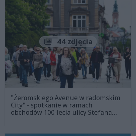
Liczba zdjęć
44 zdjęcia
"Żeromskiego Avenue w radomskim
City" - spotkanie w ramach
obchodów 100-lecia ulicy Stefana
Żeromskiego (zdjęcia)