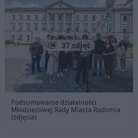
Liczba zdjęć
37 zdjęć
Podsumowanie działalności
Młodzieżowej Rady Miasta Radomia
(zdjęcia)