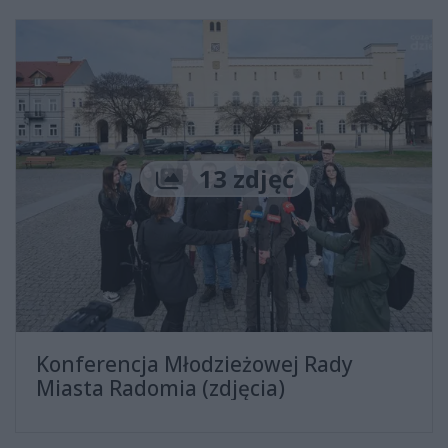
Liczba zdjęć
13 zdjęć
Konferencja Młodzieżowej Rady
Miasta Radomia (zdjęcia)