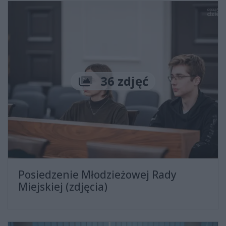
Liczba zdjęć
36 zdjęć
Posiedzenie Młodzieżowej Rady
Miejskiej (zdjęcia)