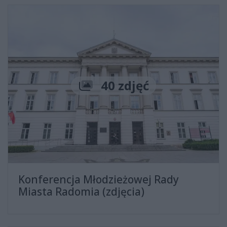
Liczba zdjęć
40 zdjęć
Konferencja Młodzieżowej Rady
Miasta Radomia (zdjęcia)