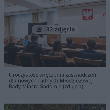
Liczba zdjęć
32 zdjęcia
Uroczystość wręczenia zaświadczeń
dla nowych radnych Młodzieżowej
Rady Miasta Radomia (zdjęcia)