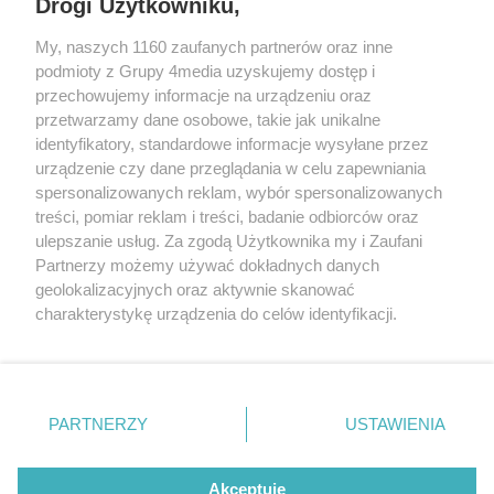
Drogi Użytkowniku,
My, naszych 1160 zaufanych partnerów oraz inne
podmioty z Grupy 4media uzyskujemy dostęp i
przechowujemy informacje na urządzeniu oraz
przetwarzamy dane osobowe, takie jak unikalne
identyfikatory, standardowe informacje wysyłane przez
urządzenie czy dane przeglądania w celu zapewniania
spersonalizowanych reklam, wybór spersonalizowanych
Redakcja
Reklama
Prywatność
Praca Łódź
treści, pomiar reklam i treści, badanie odbiorców oraz
the:protocol
ulepszanie usług. Za zgodą Użytkownika my i Zaufani
Partnerzy możemy używać dokładnych danych
geolokalizacyjnych oraz aktywnie skanować
charakterystykę urządzenia do celów identyfikacji.
Ponieważ cenimy Twoją prywatność, prosimy o zgodę na
Szukaj
korzystanie z tych technologii poprzez kliknięcie
„Akceptuję”. Zgoda jest dobrowolna i zawsze możesz ją
zmienić/wycofać klikając przycisk ustawień prywatności
Facebook.com
Youtube.com
PARTNERZY
USTAWIENIA
znajdujący się w lewym dolnym rogu strony
. Niektóre
rodzaje przetwarzania danych nie wymagają zgody
użytkownika, ale masz prawo sprzeciwić się takiemu
Akceptuję