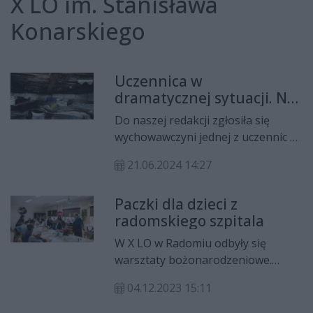
X LO im. Stanisława
Konarskiego
Uczennica w
dramatycznej sytuacji. Na
pomoc ruszyła
Do naszej redakcji zgłosiła się
wychowawczyni
wychowawczyni jednej z uczennic X
LO w Radomiu z prośbą o pomoc.
21.06.2024 14:27
Rodzinny dom Oliwii został
uszkodzony w wyniku burzy. Ze
Paczki dla dzieci z
względu na trudną sytuację
radomskiego szpitala
materialną, rodzina nie jest w
stanie sama dokonać napraw.
W X LO w Radomiu odbyły się
warsztaty bożonarodzeniowe.
Przygotowane ozdoby wraz z
04.12.2023 15:11
paczkami mikołajkowymi trafią do
dzieci z oddziału dziecięcego