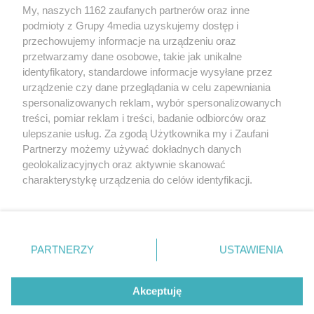
My, naszych 1162 zaufanych partnerów oraz inne
podmioty z Grupy 4media uzyskujemy dostęp i
przechowujemy informacje na urządzeniu oraz
przetwarzamy dane osobowe, takie jak unikalne
identyfikatory, standardowe informacje wysyłane przez
urządzenie czy dane przeglądania w celu zapewniania
spersonalizowanych reklam, wybór spersonalizowanych
Redakcja
Reklama
Prywatność
Praca Łódź
treści, pomiar reklam i treści, badanie odbiorców oraz
the:protocol
ulepszanie usług. Za zgodą Użytkownika my i Zaufani
Partnerzy możemy używać dokładnych danych
geolokalizacyjnych oraz aktywnie skanować
charakterystykę urządzenia do celów identyfikacji.
Ponieważ cenimy Twoją prywatność, prosimy o zgodę na
Szukaj
korzystanie z tych technologii poprzez kliknięcie
„Akceptuję”. Zgoda jest dobrowolna i zawsze możesz ją
zmienić/wycofać klikając przycisk ustawień prywatności
Facebook.com
Youtube.com
PARTNERZY
USTAWIENIA
znajdujący się w lewym dolnym rogu strony
. Niektóre
rodzaje przetwarzania danych nie wymagają zgody
użytkownika, ale masz prawo sprzeciwić się takiemu
Akceptuję
przetwarzaniu. Preferencje będą miały zastosowania tylko