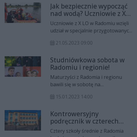
Jak bezpiecznie wypocząć
Radomskiego Szpitala
nad wodą? Uczniowie z X
Specjalistycznego.
LO już wiedzą!
Uczniowie z X LO w Radomiu wzięli
udział w specjalnie przygotowanych
przez WOPR Radom zajęciach.
21.05.2023 09:00
Tematyką spotkania był bezpieczny
wypoczynek.
Studniówkowa sobota w
Radomiu i regionie!
Maturzyści z Radomia i regionu
bawili się w sobotę na
studniówkowych balach.
15.01.2023 14:00
Towarzyszyliśmy im podczas tego
wyjątkowego wieczoru. Na portalu
Kontrowersyjny
CoZaDzień.pl możecie obejrzeć
podręcznik w czterech
obszerne galerie zdjęć, a także
radomskich szkołach
relacje wideo. Podczas studniówek
Cztery szkoły średnie z Radomia
byli także nasi dziennikarze, którzy