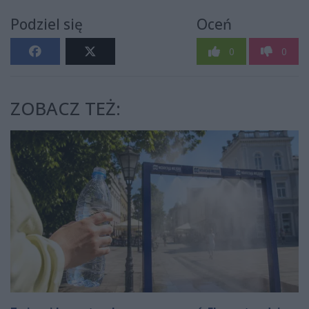
Podziel się
Oceń
0
0
ZOBACZ TEŻ: