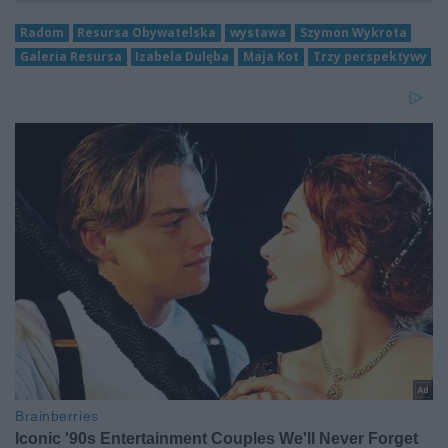
Radom
Resursa Obywatelska
wystawa
Szymon Wykrota
Galeria Resursa
Izabela Dulęba
Maja Kot
Trzy perspektywy