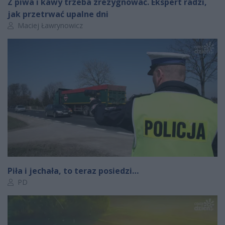
Z piwa i kawy trzeba zrezygnować. Ekspert radzi,
jak przetrwać upalne dni
Autor artykułu:
Maciej Ławrynowicz
Piła i jechała, to teraz posiedzi…
Autor artykułu:
PD