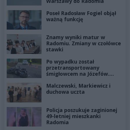
Warszawy do Radomia
Poseł Radosław Fogiel objął
ważną funkcję
Znamy wyniki matur w
Radomiu. Zmiany w czołówce
stawki
Po wypadku został
przetransportowany
śmigłowcem na Józefów.
Historia mrozi krew w żyłach
Malczewski, Markiewicz i
duchowa uczta
Policja poszukuje zaginionej
49-letniej mieszkanki
Radomia