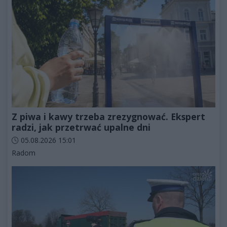
Z piwa i kawy trzeba zrezygnować. Ekspert
radzi, jak przetrwać upalne dni
Data dodania artykułu:
05.08.2026 15:01
Kategorie artykułu:
Radom