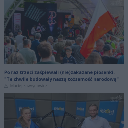
Po raz trzeci zaśpiewali (nie)zakazane piosenki.
"Te chwile budowały naszą tożsamość narodową"
Autor artykułu:
Maciej Ławrynowicz