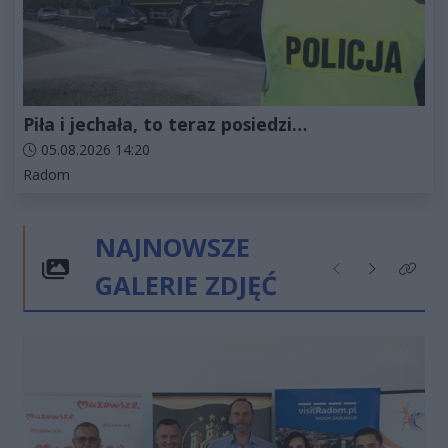
Piła i jechała, to teraz posiedzi…
Data dodania artykułu:
05.08.2026 14:20
Kategorie artykułu:
Radom
NAJNOWSZE
GALERIE ZDJĘĆ
Poprzednie
Następne
Kliknij