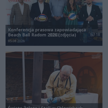
Konferencja prasowa zapowiadająca
Liczba zdj
Beach Ball Radom 2026 (zdjęcia)
18
Data dodania galerii:
05.08.2026