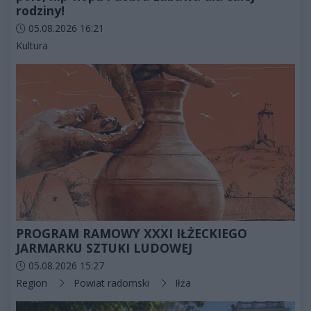
rodziny!
Data dodania artykułu:
05.08.2026 16:21
Kategorie artykułu:
Kultura
PROGRAM RAMOWY XXXI IŁŻECKIEGO
JARMARKU SZTUKI LUDOWEJ
Data dodania artykułu:
05.08.2026 15:27
Kategorie artykułu:
Region
Powiat radomski
Iłża