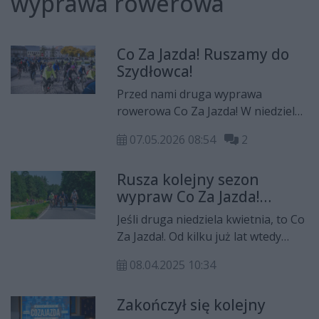
wyprawa rowerowa
Co Za Jazda! Ruszamy do
Szydłowca!
Przed nami druga wyprawa
rowerowa Co Za Jazda! W niedzielę,
10 maja pojedziemy do Szydłowca!
07.05.2026 08:54
2
Rusza kolejny sezon
wypraw Co Za Jazda!
Jedziemy do Wsoli
Jeśli druga niedziela kwietnia, to Co
Za Jazda!. Od kilku już lat wtedy
właśnie zaczynamy nasz cykl
08.04.2025 10:34
wypraw rowerowych dla wszystkich
chętnych. 13 kwietnia wybierzemy
Zakończył się kolejny
się do Wsoli, do Muzeum Witolda