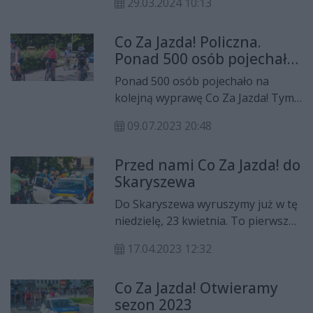
29.03.2024 10:13
rowerowa z cyklu Co Za Jazda! Już
14 kwietnia rowerzyści będą mieli
Co Za Jazda! Policzna.
do pokonania ponad 30 km do
Ponad 500 osób pojechało
Skaryszewa.
do Czarnolasu
Ponad 500 osób pojechało na
kolejną wyprawę Co Za Jazda! Tym
razem celem był Czarnolas w
09.07.2023 20:48
gminie Policzna.
Przed nami Co Za Jazda! do
Skaryszewa
Do Skaryszewa wyruszymy już w tę
niedzielę, 23 kwietnia. To pierwsza
wyprawa rowerowa Co Za Jazda! w
17.04.2023 12:32
tym roku.
Co Za Jazda! Otwieramy
sezon 2023