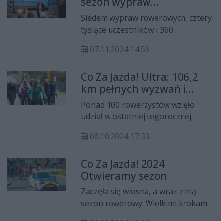
sezon wypraw
Gombrowicza. Uczestnicy będą
rowerowych Co Za Jazda!
mogli zwiedzić ekspozycję za
Siedem wypraw rowerowych, cztery
darmo.
tysiące uczestników i 360
przejechanych kilometrów -
07.11.2024 14:56
Stowarzyszenie Co Za Jazda! oraz
Rekord Grupa Mediowa
Co Za Jazda! Ultra: 106,2
podsumowały kolejną edycję
km pełnych wyzwań i
rowerowych wypraw. Nie zabrakło
radości
podziękowań dla wszystkich
Ponad 100 rowerzystów wzięło
partnerów oraz uczestników za
udział w ostatniej tegorocznej
zaangażowanie i aktywność.
wyprawie Co Za Jazda! Ultra.
06.10.2024 17:33
Uczestnicy pokonali imponującą
trasę o długości 106,2 km. Dystans
Co Za Jazda! 2024
nawiązuje do częstotliwości Radia
Otwieramy sezon
Rekord – 106,2 FM.
Zaczęła się wiosna, a wraz z nią
sezon rowerowy. Wielkimi krokami
zbliża się więc pierwsza wyprawa