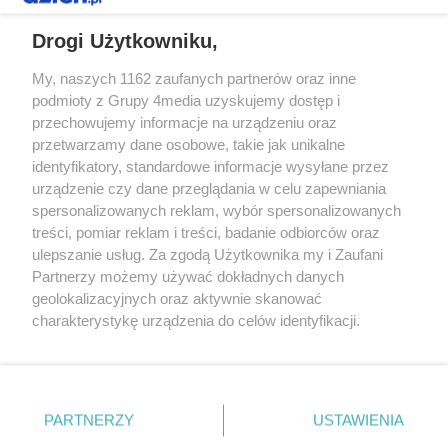
REKLAMA
Drogi Użytkowniku,
My, naszych 1162 zaufanych partnerów oraz inne
podmioty z Grupy 4media uzyskujemy dostęp i
przechowujemy informacje na urządzeniu oraz
przetwarzamy dane osobowe, takie jak unikalne
identyfikatory, standardowe informacje wysyłane przez
urządzenie czy dane przeglądania w celu zapewniania
spersonalizowanych reklam, wybór spersonalizowanych
Redakcja
Reklama
Prywatność
Praca Łódź
treści, pomiar reklam i treści, badanie odbiorców oraz
the:protocol
ulepszanie usług. Za zgodą Użytkownika my i Zaufani
Partnerzy możemy używać dokładnych danych
geolokalizacyjnych oraz aktywnie skanować
charakterystykę urządzenia do celów identyfikacji.
Ponieważ cenimy Twoją prywatność, prosimy o zgodę na
Szukaj
korzystanie z tych technologii poprzez kliknięcie
„Akceptuję”. Zgoda jest dobrowolna i zawsze możesz ją
zmienić/wycofać klikając przycisk ustawień prywatności
Facebook.com
Youtube.com
PARTNERZY
USTAWIENIA
znajdujący się w lewym dolnym rogu strony
. Niektóre