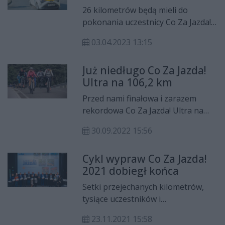
26 kilometrów będą mieli do
pokonania uczestnicy Co Za Jazda!
do Skaryszewa. To pierwsza
03.04.2023 13:15
wyprawa rowerowa w tym roku.
Już niedługo Co Za Jazda!
Ultra na 106,2 km
Przed nami finałowa i zarazem
rekordowa Co Za Jazda! Ultra na
106,2 km. Tym razem do pokonania
30.09.2022 15:56
będzie aż 106,2 km. Spotykamy się
już w niedzielę, 9 października o
Cykl wypraw Co Za Jazda!
godz. 9.30 przy Muzeum im. Jacka
2021 dobiegł końca
Malczewskiego.
Setki przejechanych kilometrów,
tysiące uczestników i
niezapomniane przeżycia.
23.11.2021 15:58
Stowarzyszenie Co Za Jazda! i