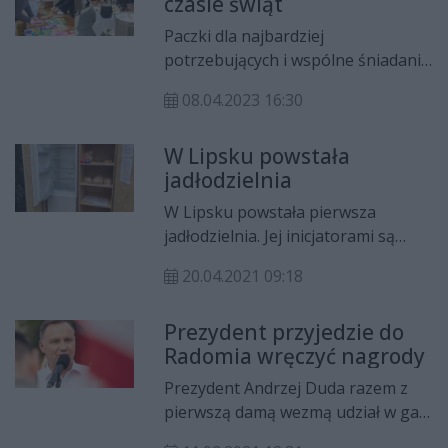
czasie świąt
postulaty, które rzeczywiście
zmienią życie mieszkańców
Paczki dla najbardziej
Radomia.
potrzebujących i wspólne śniadanie
w centrum miasta - to efekt działań
08.04.2023 16:30
kilku organizacji, które w okresie
świątecznym połączyły siły we
W Lipsku powstała
wspólnym celu.
jadłodzielnia
W Lipsku powstała pierwsza
jadłodzielnia. Jej inicjatorami są
nieformalne grupy pomagające
20.04.2021 09:18
potrzebującym działające na
terenie Lipska i Radomia. Pierwsza
Prezydent przyjedzie do
żywność już pojawiła się w lodówce.
Radomia wręczyć nagrody
Prezydent Andrzej Duda razem z
pierwszą damą wezmą udział w gali
finałowej V edycji Nagrody