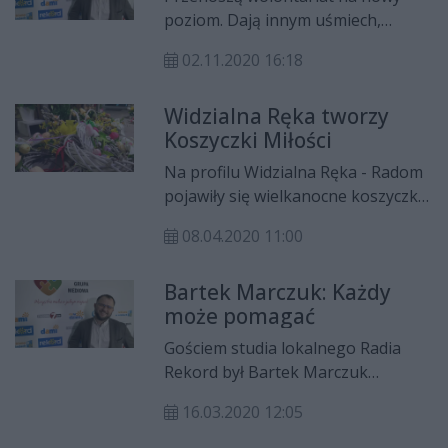
rozpoczęła akcję „Posiłek dla
poziom. Dają innym uśmiech,
seniora”.
radość i bezinteresowną pomoc, a
02.11.2020 16:18
mowa tu o grupie Widzialna Ręka
Radom. W ramach tej inicjatywy
Widzialna Ręka tworzy
wolontariusze m.in. rozwożą
Koszyczki Miłości
gorące posiłki tym, którzy takiej
pomocy potrzebują.
Na profilu Widzialna Ręka - Radom
pojawiły się wielkanocne koszyczki
tzw. Koszyczki Miłości, z których
08.04.2020 11:00
dochód ze sprzedaży trafi na
jedzenie na święta dla osób
Bartek Marczuk: Każdy
potrzebujących.
może pomagać
Gościem studia lokalnego Radia
Rekord był Bartek Marczuk
założyciel grupy na Facebooku
16.03.2020 12:05
Widzialna Ręka - Radom. Rozmawiał
Michał Tarnowski.