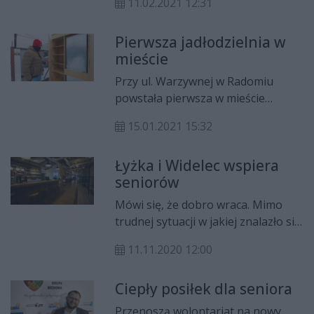
11.02.2021 12:31
Prezydenta RP "Dla Dobra
Wspólnego". Wydarzenie odbędzie
Pierwsza jadłodzielnia w
się w Zespole Szkół Muzycznych.
mieście
Przy ul. Warzywnej w Radomiu
powstała pierwsza w mieście
jadłodzielnia. Można w niej
15.01.2021 15:32
zostawiać nadmiar jedzenia, ale też
brać z półek to, czego nam
Łyżka i Widelec wspiera
potrzeba.
seniorów
Mówi się, że dobro wraca. Mimo
trudnej sytuacji w jakiej znalazło się
wiele przedsiębiorstw w związku
11.11.2020 12:00
pandemią koronawirusa, są ludzie,
którzy potrafią się dzielić tym, co
Ciepły posiłek dla seniora
mają. Dzięki wsparciu ludzi dobrej
woli, jedna z radomskich restauracji
Przenoszą wolontariat na nowy