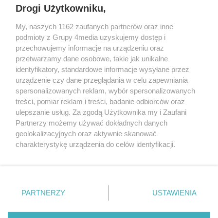
Drogi Użytkowniku,
My, naszych 1162 zaufanych partnerów oraz inne
podmioty z Grupy 4media uzyskujemy dostęp i
przechowujemy informacje na urządzeniu oraz
przetwarzamy dane osobowe, takie jak unikalne
identyfikatory, standardowe informacje wysyłane przez
urządzenie czy dane przeglądania w celu zapewniania
spersonalizowanych reklam, wybór spersonalizowanych
Redakcja
Reklama
Prywatność
Praca Łódź
treści, pomiar reklam i treści, badanie odbiorców oraz
the:protocol
ulepszanie usług. Za zgodą Użytkownika my i Zaufani
Partnerzy możemy używać dokładnych danych
geolokalizacyjnych oraz aktywnie skanować
charakterystykę urządzenia do celów identyfikacji.
Ponieważ cenimy Twoją prywatność, prosimy o zgodę na
Szukaj
korzystanie z tych technologii poprzez kliknięcie
„Akceptuję”. Zgoda jest dobrowolna i zawsze możesz ją
zmienić/wycofać klikając przycisk ustawień prywatności
Facebook.com
Youtube.com
PARTNERZY
USTAWIENIA
znajdujący się w lewym dolnym rogu strony
. Niektóre
rodzaje przetwarzania danych nie wymagają zgody