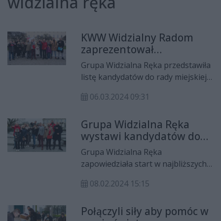
widzialna ręka
KWW Widzialny Radom
zaprezentował
kandydatów do rady
Grupa Widzialna Ręka przedstawiła
miejskiej
listę kandydatów do rady miejskiej,
wystąpią oni pod szyldem KWW
06.03.2024 09:31
Widzialny Radom. Konkretny
program wyborczy kandydaci mają
Grupa Widzialna Ręka
zaprezentować w najbliższych
wystawi kandydatów do
dniach.
rady miejskiej
Grupa Widzialna Ręka
zapowiedziała start w najbliższych
wyborach samorządowych. Jej
08.02.2024 15:15
konkretny program mamy poznać
w najbliższych tygodniach.
Połączyli siły aby pomóc w
Kandydaci zapewniają, że będą to