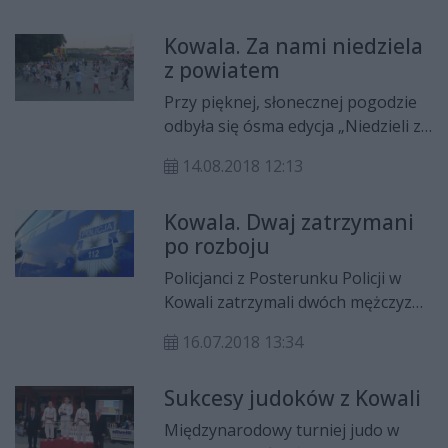
samorządowych w Kowali.
Kowala. Za nami niedziela
Rozmawiał Dawid Furch.
z powiatem
Przy pięknej, słonecznej pogodzie
odbyła się ósma edycja „Niedzieli z
powiatem” zorganizowana przez
14.08.2018 12:13
Starostwo Powiatowe w Radomiu
przy wsparciu marszałka
Kowala. Dwaj zatrzymani
województwa mazowieckiego
po rozboju
Adama Struzika.
Policjanci z Posterunku Policji w
Kowali zatrzymali dwóch mężczyzn
podejrzanych o rozbój. Za
16.07.2018 13:34
przestępstwo to grozi kara do 12
lat pozbawienia wolności.
Sukcesy judoków z Kowali
Międzynarodowy turniej judo w