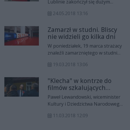
Lublinie zakończył się dużym
sukcesem zawodników ULKS Judo
24.05.2018 13:16
Kowala.
Zamarzł w studni. Bliscy
nie widzieli go kilka dni
W poniedziałek, 19 marca strażacy
znaleźli zamarzniętego w studni
mężczyznę. Jak się okazało, rodzina
19.03.2018 13:06
zmarłego ostatni raz widziała go
kilka dni temu.
"Klecha" w kontrze do
filmów szkalujących
Polskę?
Paweł Lewandowski, wiceminister
Kultury i Dziedzictwa Narodowego,
odwiedził plan filmu "Klecha".
11.03.2018 12:09
Członek rządu premiera Mateusza
Morawieckiego mówił m.in. o