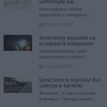
Samorządy się
niecierpliwią
Samorządowcy i lokalne
społeczności z subregionu
radomskiego coraz bardziej
27.02.2020 10:27
niecierpliwią się brakiem
ostatecznego wariantu dla odcinka
Śmiertelny wypadek na
drogi S12 w tym obszarze. - To
przejeździe kolejowym
GDDKiA hamuje – mówił na
parlamentarnym posiedzeniu
Samochód osobowy, mimo
starosta zwoleński, a GDDKiA
opuszczonego szlabanu i
tłumaczy skąd ten dłużący się
czerwonych świateł, wjechał na
termin.
11.02.2020 07:39
tory, gdzie zderzył się z pociągiem
osobowym. Kierowca zginął na
Sześć osób w szpitalu! Bus
miejscu.
uderzył w barierki
We wtorek, 12 marca na drodze
krajowej nr 7 kierujący busem
uderzył w barierki. Sześć osób