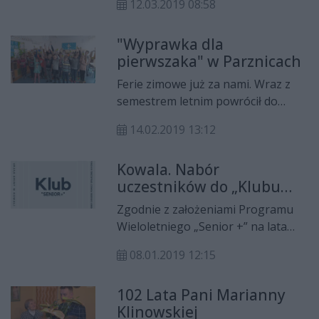
12.03.2019 08:58
trafiło do szpitala.
"Wyprawka dla
pierwszaka" w Parznicach
Ferie zimowe już za nami. Wraz z
semestrem letnim powrócił do
szkół Wojewódzki Ośrodek Ruchu
14.02.2019 13:12
Drogowego w Radomiu ze swoimi
akcjami związanymi z
Kowala. Nabór
bezpieczeństwem w ruchu
uczestników do „Klubu
drogowym.
Senior+”
Zgodnie z założeniami Programu
Wieloletniego „Senior +” na lata
2015-2020 w gminie powstał Klub
08.01.2019 12:15
„Senior+”. Jest to miejsce
adresowane do osób nieaktywnych
102 Lata Pani Marianny
zawodowo w wieku 60 lat i więcej.
Klinowskiej