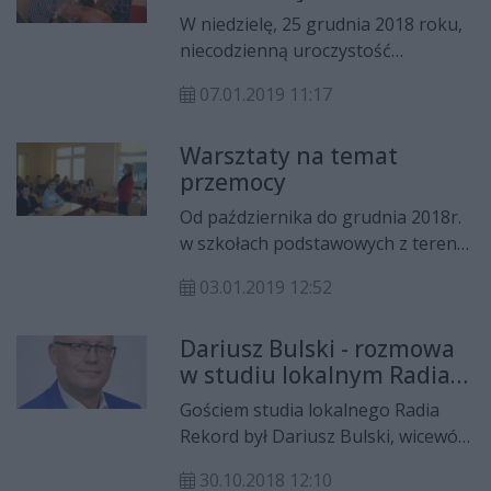
W niedzielę, 25 grudnia 2018 roku,
niecodzienną uroczystość
obchodziła mieszkanka naszej
07.01.2019 11:17
Gminy Pani Marianna Klinowska.
Dostojna Jubilatka świętowała
Warsztaty na temat
jubileusz 102 urodzin. Pani
przemocy
Marianna urodziła się w Rudzie
Małej, po wyjściu za mąż
Od października do grudnia 2018r.
zamieszkała w Kowali, gdzie
w szkołach podstawowych z terenu
mieszka do chwili obecnej.
gminy Kowala odbyły się zajęcia dla
03.01.2019 12:52
uczniów dotyczące przemocy
rówieśniczej oraz spotkania z
Dariusz Bulski - rozmowa
rodzicami, których tematem była
w studiu lokalnym Radia
przemoc w rodzinie. Poprowadziła
Rekord
je Pani Magdalena Gomuła,
Gościem studia lokalnego Radia
psycholog pracująca w Miejskim
Rekord był Dariusz Bulski, wicewójt
Ośrodku Pomocy Społecznej w
gminy Kowala, kandydat na wójta w
Radomiu.
30.10.2018 12:10
drugiej turze wyborów