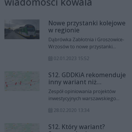
wiadomości kowala
Nowe przystanki kolejowe
w regionie
Dąbrówka Zabłotnia i Groszowice-
Wrzosów to nowe przystanki
kolejowe w regionie. Mieszkańcy
02.01.2023 15:52
mogą z nich korzystać od 2
stycznia.
S12. GDDKiA rekomenduje
inny wariant niż
samorządy
Zespół opiniowania projektów
inwestycyjnych warszawskiego
oddziału Generalnej Dyrekcji Dróg
28.02.2020 13:34
Krajowych i Autostrad
zarekomendował do realizacji
S12. Który wariant?
wariant B przebiegu trasy S12.