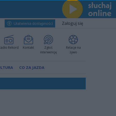
Zaloguj się
Ułatwienia dostępności
Radio Rekord
Kontakt
Zgłoś
Relacje na
interwencję
żywo
ULTURA
CO ZA JAZDA
ów pokazali klasę
rzowi
worzyć nową sportową tradycję"
ruchu