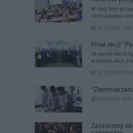
W nocy Sejm przyjął reformę szkolnictwa. Znikną gimnazja, po
ośmioklasowa szkoła podstawowa i czteroletnie liceum. Ter
15.12.2016 14:50
Finał akcji "P
56 paczek dla 25 b
w ramach akcji „Paczka dla bohatera”. W przedsięwzięciu uczestniczą
uczniowie i mundu
15.12.2016 07:34
"Ziemniaczana
09.04.2016 16:06
Zatańczmy obe
radomskie