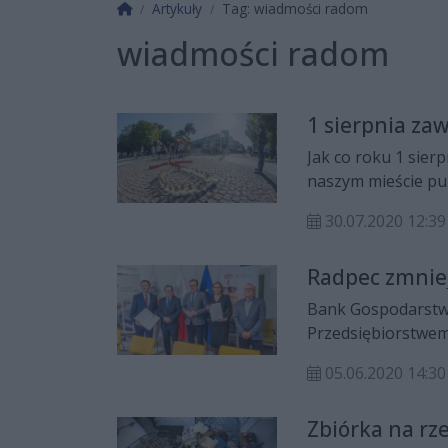
Strona główna
Artykuły
Tag: wiadmości radom
wiadmości radom
1 sierpnia za
Jak co roku 1 sie
naszym mieście pu
alarmowe.
30.07.2020 12:39
Radpec zmniej
Bank Gospodarstw
Przedsiębiorstwem
modernizację kotłó
05.06.2020 14:30
Zbiórka na rz