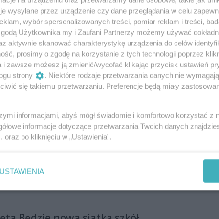
śnia ukaże się najnowsza płyta radomskiego zespołu
je wysyłane przez urządzenie czy dane przeglądania w celu zapewn
. „Co mnie tutaj trzyma”. Na kanale YT właśnie
klam, wybór spersonalizowanych treści, pomiar reklam i treści, bad
 zgodą Użytkownika my i Zaufani Partnerzy możemy używać dokład
ny singiel „Samer” promujący krążek.
az aktywnie skanować charakterystykę urządzenia do celów identyfi
ść, prosimy o zgodę na korzystanie z tych technologii poprzez klikn
a i zawsze możesz ją zmienić/wycofać klikając przycisk ustawień pr
ia znów pod młotek
ogu strony
. Niektóre rodzaje przetwarzania danych nie wymagaj
 żaden z chętnych się nie zgłosił. Radomskie Centrum
iwić się takiemu przetwarzaniu. Preferencje będą miały zastosowania
logii po raz kolejny ogłosiło przetarg na sprzedaż
abryki Broni.
szymi informacjami, abyś mógł świadomie i komfortowo korzystać z
gółowe informacje dotyczące przetwarzania Twoich danych znajdzi
s
. oraz po kliknięciu w „Ustawienia”.
riery ze Śmiechem"
ok z uśmiechem na twarzy i spełnij noworoczne
iech Team Zaprasza na darmowe Warsztaty "Bariery
USTAWIENIA
ęta Będzie nowa siatka szkół