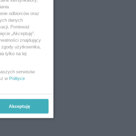
iania
anie odbiorców oraz
nych danych
kacji. Ponieważ
ięcie „Akceptuję”.
ywatności znajdujący
ą zgody użytkownika,
 tylko na tej
 naszych serwisów
esz w
Polityce
Akceptuję