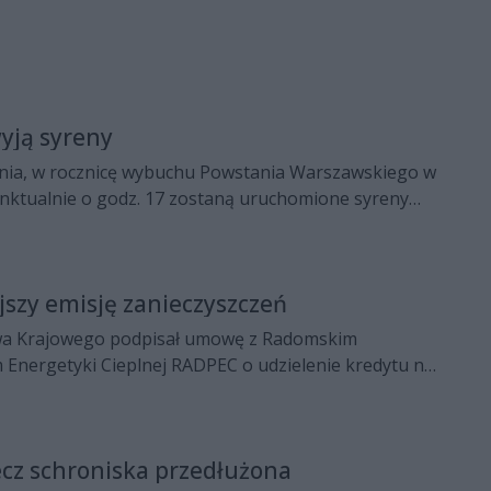
wyją syreny
rpnia, w rocznicę wybuchu Powstania Warszawskiego w
nktualnie o godz. 17 zostaną uruchomione syreny
szy emisję zanieczyszczeń
a Krajowego podpisał umowę z Radomskim
 Energetyki Cieplnej RADPEC o udzielenie kredytu na
w w Ciepłowniach Północ i Południe.
ecz schroniska przedłużona