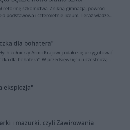
wróci
az władze
Radomia muszą stworzyć nową siatkę szkół.
aczka dla bohatera"
yłych żołnierzy Armii Krajowej udało się przygotować
rowi.
 eksplozja"
rki i mazurki, czyli Zawirowania