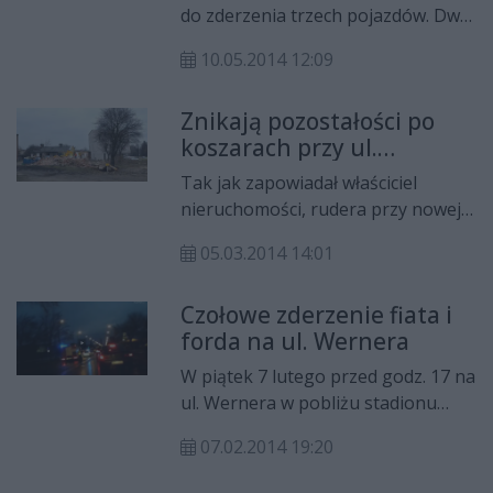
do zderzenia trzech pojazdów. Dwie
osoby przewieziono do szpitala.
10.05.2014 12:09
Kierowcy muszą uważać na
utrudnienia w ruchu.
Znikają pozostałości po
koszarach przy ul.
Wernera
Tak jak zapowiadał właściciel
nieruchomości, rudera przy nowej
siedzibie Archiwum Państwowego
05.03.2014 14:01
jest właśnie rozbierana. Jeżeli
wykonawca upora się ze wszystkimi
Czołowe zderzenie fiata i
formalnościami, budowa nowego
forda na ul. Wernera
obiektu rozpocznie się już we
wrześniu.
W piątek 7 lutego przed godz. 17 na
ul. Wernera w pobliżu stadionu
Startu doszło do groźnie
07.02.2014 19:20
wyglądającego zderzenia dwóch
samochodów. Dwie osoby z lekkimi