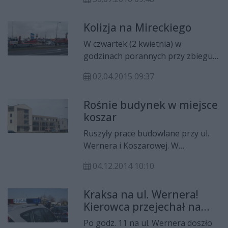
Społecznej w Radomiu na osiedlach
socjalnych. Zabawa odbywa się na
Kolizja na Mireckiego
ulicach Wernera, Mroza oraz Marii
Gajl.
W czwartek (2 kwietnia) w
godzinach porannych przy zbiegu
ulic Wernera, Mireckiego i Szarych
02.04.2015 09:37
Szeregów doszło do kolizji dwóch
aut. Nikomu nic się nie stało.
Rośnie budynek w miejsce
koszar
Ruszyły prace budowlane przy ul.
Wernera i Koszarowej. W
sąsiedztwie Archiwum
04.12.2014 10:10
Państwowego powstanie duży
budynek usługowo-mieszkalny z
Kraksa na ul. Wernera!
podziemnym garażem. Inwestycja
Kierowca przejechał na
ma być gotowa pod koniec
czerwonym świetle
przyszłego roku.
Po godz. 11 na ul. Wernera doszło