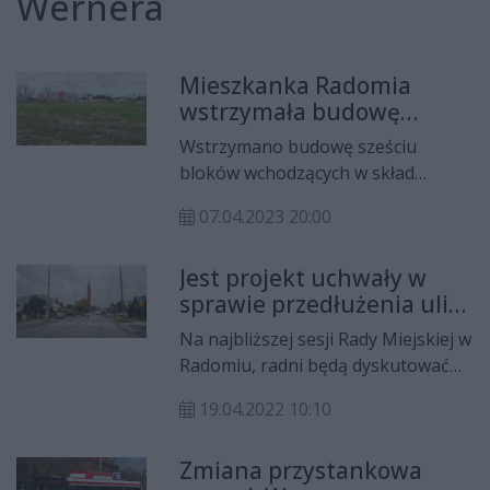
Wernera
Mieszkanka Radomia
wstrzymała budowę
bloków przy ul. Wernera.
Wstrzymano budowę sześciu
Co dalej z inwestycją?
bloków wchodzących w skład
osiedla Enklawa Start przy ul.
07.04.2023 20:00
Wernera. Mieszkańcy uważają, że
inwestycja zniszczy ład
Jest projekt uchwały w
architektoniczny i dlatego decyzję o
sprawie przedłużenia ulicy
warunkach zabudowy zaskarżyli do
Wernera
Samorządowego Kolegium
Na najbliższej sesji Rady Miejskiej w
Odwoławczego. Deweloper
Radomiu, radni będą dyskutować
zapewnia, że uzupełniono już braki
nad sporządzeniem miejscowego
formalne i ma nadzieję, że wkrótce
19.04.2022 10:10
planu zagospodarowania "Wacyn
będzie mógł dalej realizować
Północ". Jest to związane z
budowę osiedla.
Zmiana przystankowa
koniecznością zabezpieczenia