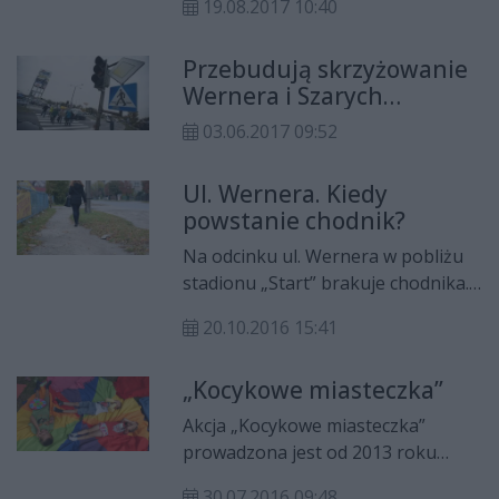
zakończenie robót do 31 maja
19.08.2017 10:40
wypadku. Radiowóz policyjny jadący
przyszłego roku i udzielenie 7-
na sygnale zderzył się tam z
letniej gwarancji.
Przebudują skrzyżowanie
samochodem osobowym.
Wernera i Szarych
Szeregów
03.06.2017 09:52
Ul. Wernera. Kiedy
powstanie chodnik?
Na odcinku ul. Wernera w pobliżu
stadionu „Start” brakuje chodnika.
Wodociągi Miejskie planują w tym
20.10.2016 15:41
miejscu inwestycję i dopiero po jej
zakończeniu MZDiK będzie
„Kocykowe miasteczka”
rozważał jego ułożenie.
Akcja „Kocykowe miasteczka”
prowadzona jest od 2013 roku
przez Miejski Ośrodek Pomocy
30.07.2016 09:48