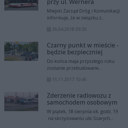
przy ul. Wernera
terenu pod projektowane
przedłużenie ulicy Wernera.
Miejski Zarząd Dróg i Komunikacji
informuje, że w związku z
zaplanowanymi pracami
26.04.2018 09:30
Wodociągów Miejskich w Radomiu,
od dnia 26 kwietnia 2018 roku
Czarny punkt w mieście -
(czwartek) od około godziny 11:00
będzie bezpieczniej
ulegnie czasowej zmianie
lokalizacja przystanku Wernera /
Do końca maja przyszłego roku
Chłodna 03 (w kierunku ul.
zostanie przebudowane
Mireckiego).
skrzyżowanie ul. Wernera,
15.11.2017 10:45
Mireckiego i Szarych Szeregów.
Miejski Zarząd Dróg i Komunikacji
Zderzenie radiowozu z
rozstrzygnął przetarg na
samochodem osobowym
wykonanie prac. Wygrała firma
Budromost Starachowice, która
W piątek, 18 sierpnia ok. godz. 19
zaoferowała cenę 2 mln 282 tys. zł.
na skrzyżowaniu ulic Szarych
Zadeklarowała jednocześnie
szeregów i Wernera doszło do