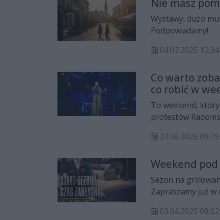
Nie masz pom
Wystawy, dużo muzy
Podpowiadamy!
04.07.2025 12:
Co warto zoba
co robić w we
To weekend, który
protestów Radomski
zobaczyć i gdzie t
27.06.2025 09:19
Weekend pod T
Sezon na grillowani
Zapraszamy już w n
w Radomiu.
03.04.2025 08:02