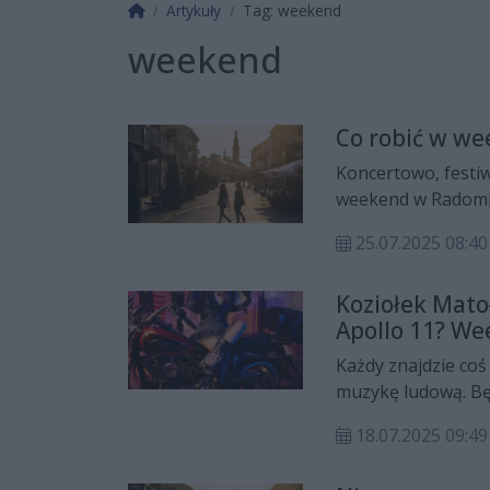
Strona główna
Artykuły
Tag: weekend
weekend
Co robić w w
Koncertowo, festiw
weekend w Radomiu 
25.07.2025 08:40
Koziołek Mato
Apollo 11? We
Każdy znajdzie coś
muzykę ludową. Bę
umilić sobie czas k
18.07.2025 09:49
wystarczy znaleźć 