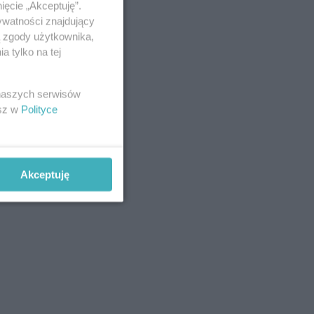
ięcie „Akceptuję”.
ywatności znajdujący
ą zgody użytkownika,
 tylko na tej
 naszych serwisów
esz w
Polityce
Akceptuję