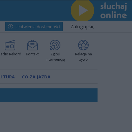
Zaloguj się
Ułatwienia dostępności
Radio Rekord
Kontakt
Zgłoś
Relacje na
interwencję
żywo
ULTURA
CO ZA JAZDA
nkurencyjne w Ustce!
ano umowę
Polski
 decyzję prokuratury
ów pokazali klasę
worzyć nową sportową tradycję"
ruchu