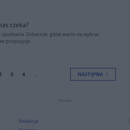
nas czeka?
 spotkania. Zobaczcie, gdzie warto się wybrać.
e propozycje.
2
3
4
...
NASTĘPNA
REKLAMA
Redakcja