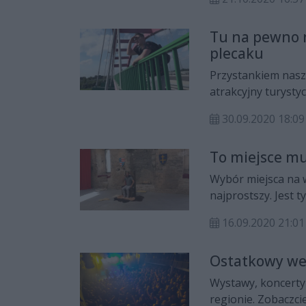
dotychczasowe wyci
Tu na pewno n
plecaku
Przystankiem nasz
atrakcyjny turysty
poradników turysty
30.09.2020 18:09
właśnie Puławy.
To miejsce mu
Wybór miejsca na w
najprostszy. Jest t
zdecydować – ja te
16.09.2020 21:01
świetnie zachowa
pozostałościami z
Ostatkowy we
Carcassonne", skąd
Wystawy, koncerty
regionie. Zobaczcie