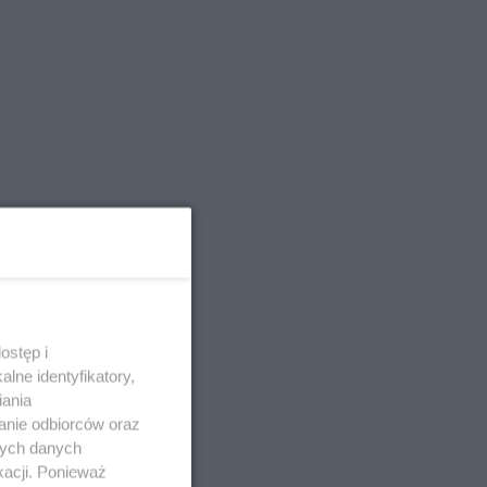
ostęp i
lne identyfikatory,
iania
anie odbiorców oraz
nych danych
kacji. Ponieważ