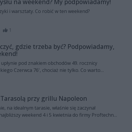
ysłu na weekend? My podpowiadamy!
ki i warsztaty. Co robić w ten weekend?
34
1
czyć, gdzie trzeba być? Podpowiadamy,
ekend!
 upłynie pod znakiem obchodów 49. rocznicy
ego Czerwca 76', chociaż nie tylko. Co warto
rzeba być? Sprawdźcie!
arasolą przy grillu Napoleon
e, na idealnym tarasie, właśnie się zaczyna!
ajbliższy weekend 4 i 5 kwietnia do firmy Proftechnik