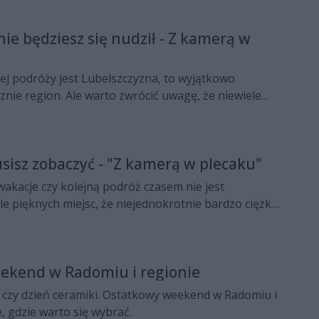
eczki.
ie będziesz się nudził - Z kamerą w
ej podróży jest Lubelszczyzna, to wyjątkowo
cznie region. Ale warto zwrócić uwagę, że niewiele
cznych zachęca do odwiedzenia takich miejsc jak
sisz zobaczyć - "Z kamerą w plecaku"
akacje czy kolejną podróż czasem nie jest
yle pięknych miejsc, że niejednokrotnie bardzo ciężko
ż miewam ten dylemat! Dziś postawiłem na miejsce ze
nym średniowiecznym układem przestrzennym ,
amku i bramami miejskimi, nazywanym "polskim
ekend w Radomiu i regionie
 to porównanie zaraz się o tym dowiecie.
 czy dzień ceramiki. Ostatkowy weekend w Radomiu i
, gdzie warto się wybrać.