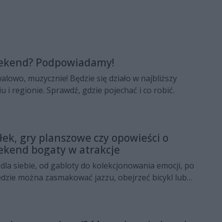
eekend? Podpowiadamy!
alowo, muzycznie! Będzie się działo w najbliższy
i regionie. Sprawdź, gdzie pojechać i co robić.
łek, gry planszowe czy opowieści o
ekend bogaty w atrakcje
 dla siebie, od gabloty do kolekcjonowania emocji, po
dzie można zasmakować jazzu, obejrzeć bicykl lub
oncertem Niki Zielińskiej. Możliwości jest sporo,
trochę czasu i zanurzyć się w radomskiej kulturze.