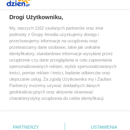
REKLAMA
Drogi Użytkowniku,
My, naszych 1162 zaufanych partnerów oraz inne
podmioty z Grupy 4media uzyskujemy dostęp i
przechowujemy informacje na urządzeniu oraz
przetwarzamy dane osobowe, takie jak unikalne
identyfikatory, standardowe informacje wysyłane przez
urządzenie czy dane przeglądania w celu zapewniania
spersonalizowanych reklam, wybór spersonalizowanych
Redakcja
Reklama
Prywatność
Praca Łódź
treści, pomiar reklam i treści, badanie odbiorców oraz
the:protocol
ulepszanie usług. Za zgodą Użytkownika my i Zaufani
Partnerzy możemy używać dokładnych danych
geolokalizacyjnych oraz aktywnie skanować
charakterystykę urządzenia do celów identyfikacji.
Ponieważ cenimy Twoją prywatność, prosimy o zgodę na
Szukaj
korzystanie z tych technologii poprzez kliknięcie
„Akceptuję”. Zgoda jest dobrowolna i zawsze możesz ją
zmienić/wycofać klikając przycisk ustawień prywatności
Facebook.com
Youtube.com
PARTNERZY
USTAWIENIA
znajdujący się w lewym dolnym rogu strony
. Niektóre