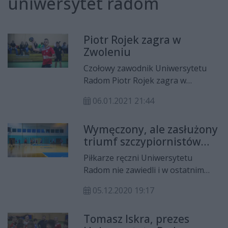
uniwersytet radom
Piotr Rojek zagra w
Zwoleniu
Czołowy zawodnik Uniwersytetu
Radom Piotr Rojek zagra w
Zwoleniu. Enea Orlęta mają też
06.01.2021 21:44
nowego trenera. Został nim Robert
Bliszczyk.
Wymęczony, ale zasłużony
triumf szczypiornistów
Uniwersytetu
Piłkarze ręczni Uniwersytetu
Radom nie zawiedli i w ostatnim
domowym meczu w 2020 roku
05.12.2020 19:17
pokonali Orlen Wisłę II Płock.
Tomasz Iskra, prezes