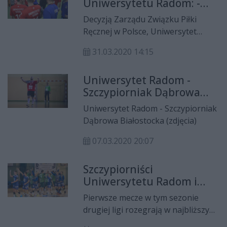
Uniwersytetu Radom: -
Jeszcze nikt nie myśli o
Decyzją Zarządu Związku Piłki
przyszłym sezonie
Ręcznej w Polsce, Uniwersytet
Radom wywalczył prawo gry w
31.03.2020 14:15
rozgrywkach pierwszej ligi. - Na
razie jednak jeszcze nikt nie myśli o
Uniwersytet Radom -
przyszłym sezonie - mówi Tomasz
Szczypiorniak Dąbrowa
Iskra, prezes radomskiego klubu.
Białostocka (zdjęcia)
Uniwersytet Radom - Szczypiorniak
Dąbrowa Białostocka (zdjęcia)
07.03.2020 20:07
Szczypiorniści
Uniwersytetu Radom i
Enei Orląt Zwoleń
Pierwsze mecze w tym sezonie
wkraczają do gry
drugiej ligi rozegrają w najbliższy
weekend drużyny piłkarzy ręcznych