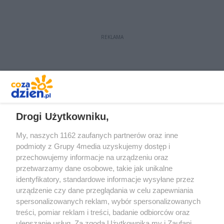
REKLAMA
REKLAMA
Drogi Użytkowniku,
My, naszych 1162 zaufanych partnerów oraz inne
podmioty z Grupy 4media uzyskujemy dostęp i
przechowujemy informacje na urządzeniu oraz
przetwarzamy dane osobowe, takie jak unikalne
identyfikatory, standardowe informacje wysyłane przez
urządzenie czy dane przeglądania w celu zapewniania
spersonalizowanych reklam, wybór spersonalizowanych
Redakcja
Reklama
Prywatność
Praca Łódź
treści, pomiar reklam i treści, badanie odbiorców oraz
the:protocol
ulepszanie usług. Za zgodą Użytkownika my i Zaufani