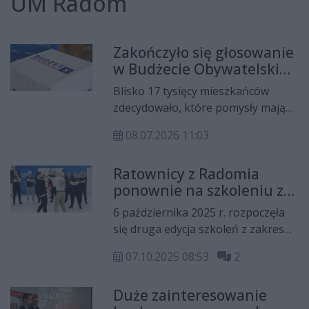
UM Radom
Zakończyło się głosowanie
w Budżecie Obywatelskim.
Do podziału jest ponad
Blisko 17 tysięcy mieszkańców
10,8 mln zł
zdecydowało, które pomysły mają
szansę zmienić Radom. Głosowanie
08.07.2026 11:03
w tegorocznej edycji Budżetu
Obywatelskiego dobiegło końca, a
Ratownicy z Radomia
oficjalne wyniki poznamy już 22
ponownie na szkoleniu z
lipca. Na realizację zwycięskich
samoobrony – program
projektów miasto przeznaczy
6 października 2025 r. rozpoczęła
„Bezpieczny Radom” trwa
ponad 10,8 mln zł.
się druga edycja szkoleń z zakresu
samoobrony dla ratowników
07.10.2025 08:53
2
medycznych w ramach programu
„Bezpieczny Radom – Bezpieczny
Duże zainteresowanie
Ratownik”. To kontynuacja