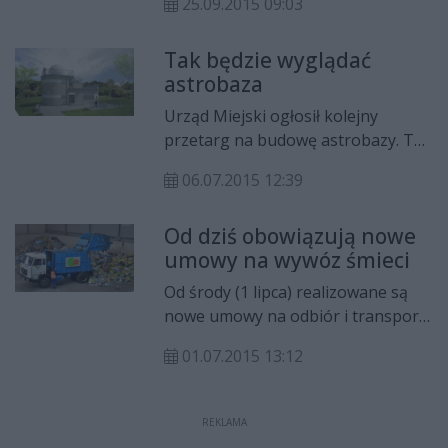
25.09.2015 09:03
pieszego na Ustroniu. Ruszyły
także prace przy przebudowie
Tak będzie wyglądać
chodnika i zatok parkingowych na
astrobaza
Michałowie. To dwie inwestycje,
które znalazły się tegorocznym
Urząd Miejski ogłosił kolejny
budżecie obywatelskim.
przetarg na budowę astrobazy. To
projekt, który z największym
06.07.2015 12:39
poparciem radomian znalazł się w
tegorocznym budżecie
Od dziś obowiązują nowe
obywatelskim. Astrobaza, czyli
umowy na wywóz śmieci
niewielkie obserwatorium
astronomiczne ma powstać przy
Od środy (1 lipca) realizowane są
szkole podstawowej nr 17 przy ul.
nowe umowy na odbiór i transport
Wierzbickiej.
odpadów komunalnych z
01.07.2015 13:12
nieruchomości położonych na
obszarze Gminy Miasta Radomia.
REKLAMA