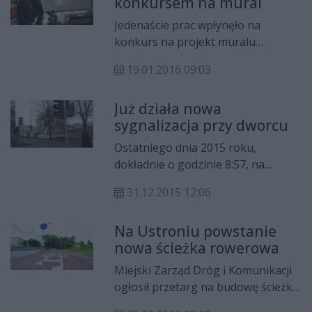
konkursem na mural
inicjatywy, która spotkała się z
ogromnym zainteresowaniem
Jedenaście prac wpłynęło na
podczas wiosennej edycji.
konkurs na projekt muralu
upamiętniającego wydarzenia
19.01.2016 09:03
Radomskiego Czerwca 76. Ma on
powstać na ścianie bloku u zbiegu
Już działa nowa
ulicy 25 Czerwca i Żeromskiego.
sygnalizacja przy dworcu
Jego odsłonięcie będzie częścią
obchodów przypadającej w tym
Ostatniego dnia 2015 roku,
roku 40. rocznicy protestu
dokładnie o godzinie 8:57, na
robotniczego.
przejściu dla pieszych przez ulicę
31.12.2015 12:06
Beliny-Prażmowskiego, obok
dworca PKS, zaczęła funkcjonować
Na Ustroniu powstanie
wzbudzana sygnalizacja świetlna.
nowa ścieżka rowerowa
Była to już czwarta tego typu
inwestycja zrealizowana w tym roku
Miejski Zarząd Dróg i Komunikacji
z myślą o bezpieczeństwie
ogłosił przetarg na budowę ścieżki
pieszych.
rowerowej i rozbudowę ciągu