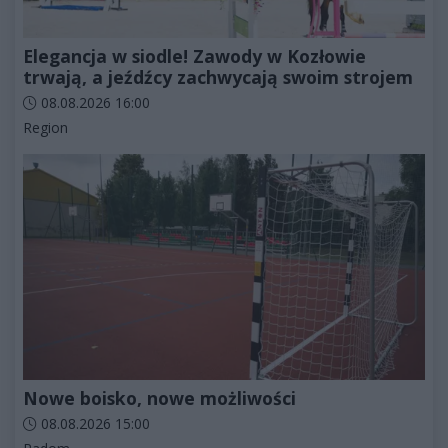
Elegancja w siodle! Zawody w Kozłowie
trwają, a jeźdźcy zachwycają swoim strojem
Data dodania artykułu:
08.08.2026 16:00
Kategorie artykułu:
Region
Nowe boisko, nowe możliwości
Data dodania artykułu:
08.08.2026 15:00
Kategorie artykułu: