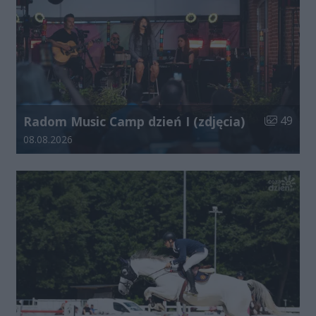
Liczba zdj
Radom Music Camp dzień I (zdjęcia)
49
Data dodania galerii:
08.08.2026