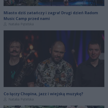
Miasto dziś zatańczy i zagra! Drugi dzień Radom
Music Camp przed nami
Autor artykułu:
Natalia Pętelska
Co łączy Chopina, jazz i wiejską muzykę?
Autor artykułu:
Natalia Pętelska