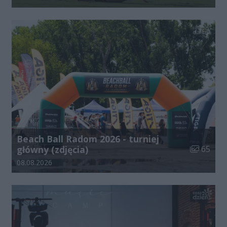
Beach Ball Radom 2026 - turniej
Liczba zdj
główny (zdjęcia)
65
Data dodania galerii:
08.08.2026