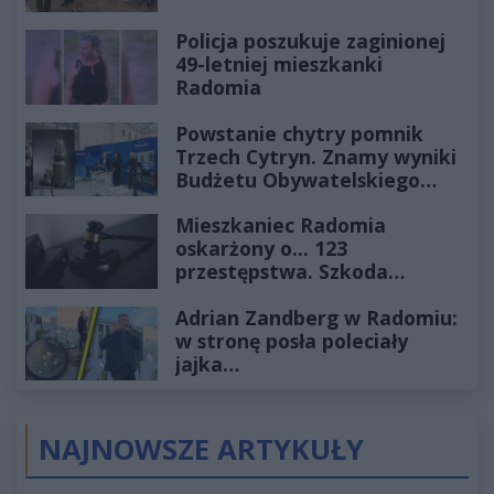
Policja poszukuje zaginionej
49-letniej mieszkanki
Radomia
Powstanie chytry pomnik
Trzech Cytryn. Znamy wyniki
Budżetu Obywatelskiego
2027
Mieszkaniec Radomia
oskarżony o... 123
przestępstwa. Szkoda
wyceniona na ponad milion
Adrian Zandberg w Radomiu:
złotych
w stronę posła poleciały
jajka…
NAJNOWSZE ARTYKUŁY