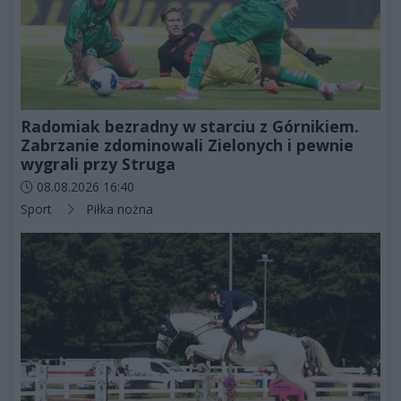
Radomiak bezradny w starciu z Górnikiem.
Zabrzanie zdominowali Zielonych i pewnie
wygrali przy Struga
Data dodania artykułu:
08.08.2026 16:40
Kategorie artykułu:
Sport
Piłka nożna