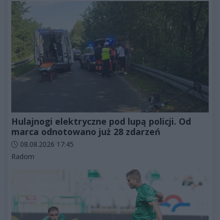
Hulajnogi elektryczne pod lupą policji. Od
marca odnotowano już 28 zdarzeń
Data dodania artykułu:
08.08.2026 17:45
Kategorie artykułu:
Radom