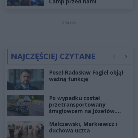
Camp przed nami
REKLAMA
NAJCZĘŚCIEJ CZYTANE
Poprzednie
Następ
Poseł Radosław Fogiel objął
ważną funkcję
Po wypadku został
przetransportowany
śmigłowcem na Józefów.
Historia mrozi krew w żyłach
Malczewski, Markiewicz i
duchowa uczta