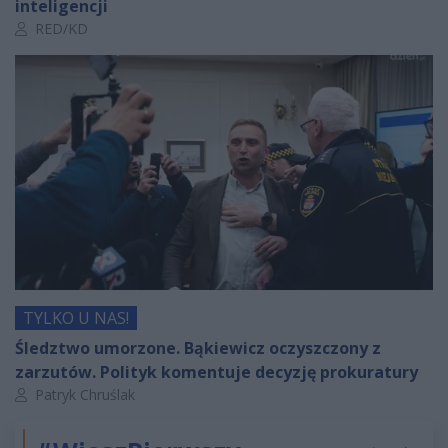
inteligencji
Autor artykułu:
RED/KD
TYLKO U NAS!
Śledztwo umorzone. Bąkiewicz oczyszczony z
zarzutów. Polityk komentuje decyzję prokuratury
Autor artykułu:
Patryk Chruślak