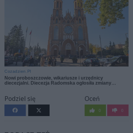
Podziel się
Oceń
0
0