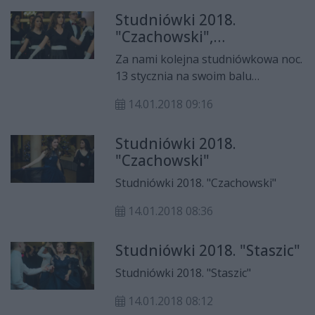
fantastycznie się bawili.
Studniówki 2018.
"Czachowski",
"Agrotechnik" i "Staszic"
Za nami kolejna studniówkowa noc.
13 stycznia na swoim balu
maturalnym bawili się uczniowie
14.01.2018 09:16
"Czachowskiego", "Agrotechnika" i
"Staszica". Zapraszamy do
Studniówki 2018.
obejrzenia zdjęć z ich studniówek.
"Czachowski"
Studniówki 2018. "Czachowski"
14.01.2018 08:36
Studniówki 2018. "Staszic"
Studniówki 2018. "Staszic"
14.01.2018 08:12