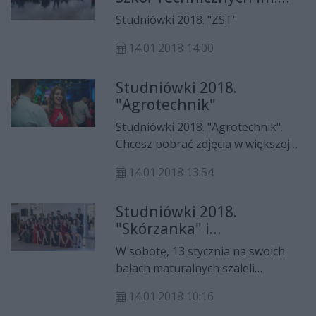
Tadeusza Kościuszki
Studniówki 2018. "ZST"
14.01.2018 14:00
Studniówki 2018.
"Agrotechnik"
Studniówki 2018. "Agrotechnik".
Chcesz pobrać zdjęcia w większej
rozdzielczości? Skontaktuj się z
14.01.2018 13:54
nami:
studniowki2018@cozadzien.pl
Studniówki 2018.
"Skórzanka" i
"Montessori"
W sobotę, 13 stycznia na swoich
balach maturalnych szaleli
uczniowie "Skórzanki" i
14.01.2018 10:16
"Montessori". Zobaczcie jak