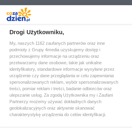
REKLAMA
Drogi Użytkowniku,
My, naszych 1162 zaufanych partnerów oraz inne
podmioty z Grupy 4media uzyskujemy dostęp i
przechowujemy informacje na urządzeniu oraz
przetwarzamy dane osobowe, takie jak unikalne
identyfikatory, standardowe informacje wysyłane przez
urządzenie czy dane przeglądania w celu zapewniania
spersonalizowanych reklam, wybór spersonalizowanych
Redakcja
Reklama
Prywatność
Praca Łódź
treści, pomiar reklam i treści, badanie odbiorców oraz
the:protocol
ulepszanie usług. Za zgodą Użytkownika my i Zaufani
Partnerzy możemy używać dokładnych danych
geolokalizacyjnych oraz aktywnie skanować
charakterystykę urządzenia do celów identyfikacji.
Ponieważ cenimy Twoją prywatność, prosimy o zgodę na
Szukaj
korzystanie z tych technologii poprzez kliknięcie