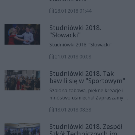
Baczyńskiego"
28.01.2018 01:44
Studniówki 2018.
"Słowacki"
Studniówki 2018. "Słowacki"
21.01.2018 00:08
Studniówki 2018. Tak
bawili się w "Sportowym"
Szalona zabawa, piękne kreacje i
mnóstwo uśmiechu! Zapraszamy do
obejrzenia materiału wideo i galerii
18.01.2018 08:38
zdjęć ze studniówki w XII Liceum
Ogólnokształcącym w ZSO im.
Studniówki 2018. Zespół
Polskich Olimpijczyków.
Szkół Technicznych im.