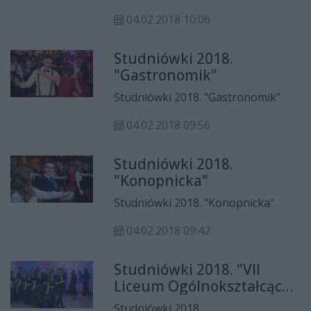
04.02.2018 10:06
Studniówki 2018.
"Gastronomik"
Studniówki 2018. "Gastronomik"
04.02.2018 09:56
Studniówki 2018.
"Konopnicka"
Studniówki 2018. "Konopnicka"
04.02.2018 09:42
Studniówki 2018. "VII
Liceum Ogólnokształcące
im. Krzysztofa Kamila
Studniówki 2018