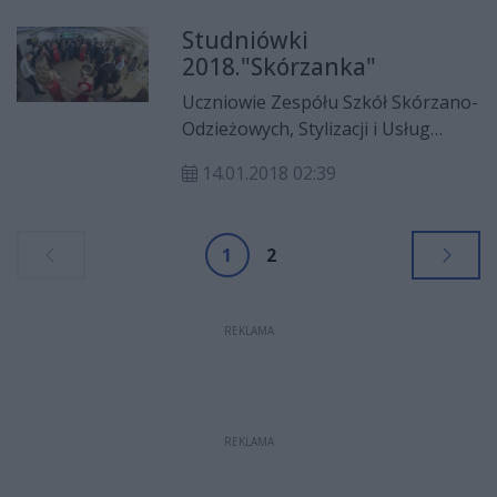
Studniówki
2018."Skórzanka"
Uczniowie Zespółu Szkół Skórzano-
Odzieżowych, Stylizacji i Usług
bawili się w "Gębarzówce".
14.01.2018 02:39
1
2
REKLAMA
REKLAMA