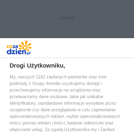
REKLAMA
REKLAMA
Drogi Użytkowniku,
My, naszych 1162 zaufanych partnerów oraz inne
podmioty z Grupy 4media uzyskujemy dostęp i
przechowujemy informacje na urządzeniu oraz
przetwarzamy dane osobowe, takie jak unikalne
identyfikatory, standardowe informacje wysyłane przez
urządzenie czy dane przeglądania w celu zapewniania
spersonalizowanych reklam, wybór spersonalizowanych
Redakcja
Reklama
Prywatność
Praca Łódź
treści, pomiar reklam i treści, badanie odbiorców oraz
the:protocol
ulepszanie usług. Za zgodą Użytkownika my i Zaufani