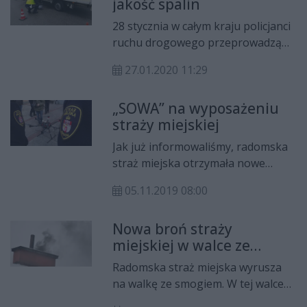
jakość spalin
28 stycznia w całym kraju policjanci
ruchu drogowego przeprowadzą
działania kontrolno-prewencyjne
27.01.2020 11:29
pn. „Smog". Funkcjonariusze będą
zwracać uwagę również na każde
„SOWA” na wyposażeniu
zachowanie niezgodne z prawem.
straży miejskiej
Jak już informowaliśmy, radomska
straż miejska otrzymała nowe
narzędzie do walki ze smogiem. To
05.11.2019 08:00
System Obserwacji i Wspomagania
Analizy Powietrza „SOWA”. Straż
Nowa broń straży
miejska zaprezentowała działanie
miejskiej w walce ze
systemu.
smogiem
Radomska straż miejska wyrusza
na walkę ze smogiem. W tej walce
pomoże strażnikom miejskim