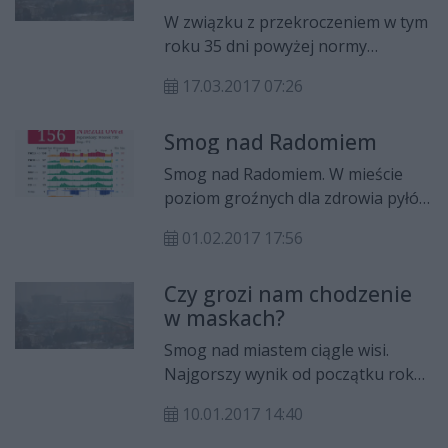
nasze zdrowie. Dlatego musimy
W związku z przekroczeniem w tym
wspólnie zastanowić się nad
roku 35 dni powyżej normy
narzędziami i tempem zmian, tak
dobowej dla pyłu zawieszonego
aby były one realne. Konsultacje
17.03.2017 07:26
PM10 w powietrzu w Radomiu
prowadzone będą w całym
został ogłoszony alert poziom II.
regionie – podkreśla marszałek
Smog nad Radomiem
Adam Struzik.
Smog nad Radomiem. W mieście
poziom groźnych dla zdrowia pyłów
jest wysoki, a jakość powietrza jest
01.02.2017 17:56
niezdrowa.
Czy grozi nam chodzenie
w maskach?
Smog nad miastem ciągle wisi.
Najgorszy wynik od początku roku
był wczoraj o godz 20. Wówczas
10.01.2017 14:40
normy dla pyłu PM 10 były
przekroczone ponad pięciokrotnie,