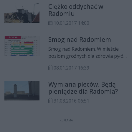
Ciężko oddychać w
a dla pyłu PM 2,5 ponad
Radomiu
dziesięciokrotnie. - Moi znajomi
szukają w Internecie masek
10.01.2017 14:00
ochronnych – mówi pulmonolog.
Smog nad Radomiem
Smog nad Radomiem. W mieście
poziom groźnych dla zdrowia pyłów
jest wysoki. Specjaliści odradzają
08.01.2017 16:39
wychodzenie na zewnątrz oraz
wietrzenie mieszkań.
Wymiana pieców. Będą
pieniądze dla Radomia?
31.03.2016 06:51
REKLAMA