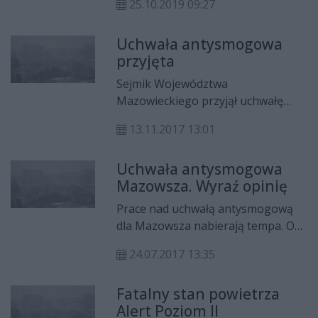
25.10.2019 09:27
System Obserwacji i Wspomagania
Analizy Powietrza „SOWA”, czyli
Uchwała antysmogowa
dron, który pobierając próbki dymu
przyjęta
z kominów będzie informował o
niedozwolonych substancjach,
Sejmik Województwa
znajdujących się w dymie.
Mazowieckiego przyjął uchwałę
antysmogową. Uchwała zaczęła
13.11.2017 13:01
obowiązywać już od 11 listopada.
Nowe przepisy wskazują, jakie
Uchwała antysmogowa
piece i opał mogą być stosowane, a
Mazowsza. Wyraź opinię
jakie paliwa i piece muszą być
ograniczane.
Prace nad uchwałą antysmogową
dla Mazowsza nabierają tempa. Od
20 lipca trwają konsultacje
24.07.2017 13:35
społeczne. Uchwałę antysmogową
sejmik województwa
Fatalny stan powietrza
mazowieckiego zamierza podjąć
Alert Poziom II
jeszcze w tym roku. - Na szali jest