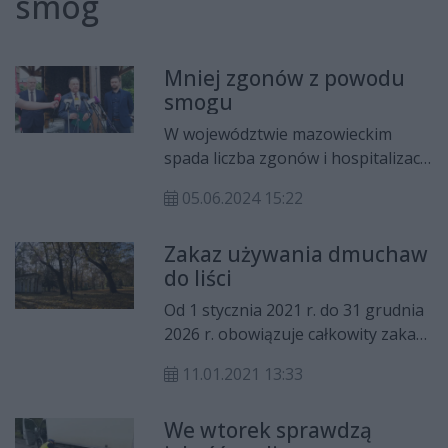
smog
Mniej zgonów z powodu
smogu
W województwie mazowieckim
spada liczba zgonów i hospitalizacji
spowodowanych złą jakości
05.06.2024 15:22
powietrza. Tak wynika z raportu
Europejskiego Centrum Czystego
Zakaz używania dmuchaw
Powietrza.
do liści
Od 1 stycznia 2021 r. do 31 grudnia
2026 r. obowiązuje całkowity zakaz
używania dmuchaw do liści oraz
11.01.2021 13:33
palenia w kominkach w smogowe
dni.
We wtorek sprawdzą