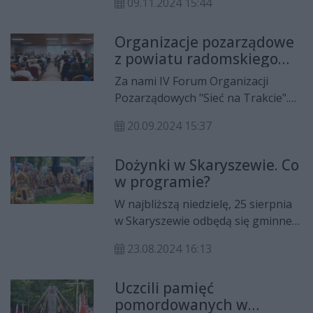
09.11.2024 15:44
okazji odbył się koncert, podczas
którego wystąpili chórzyści,
Organizacje pozarządowe
absolwenci oraz soliści chóru.
z powiatu radomskiego
rozmawiały o współpracy
Za nami IV Forum Organizacji
Pozarządowych "Sieć na Trakcie".
Koła Gospodyń Wiejskich,
20.09.2024 15:37
Ochotnicze Straże Pożarne, a także
różne stowarzyszenia mogły
Dożynki w Skaryszewie. Co
wymienić doświadczenia, a także
w programie?
zdobyć informacje np. na temat
dofinansowań na dalsze działania i
W najbliższą niedzielę, 25 sierpnia
rozwój.
w Skaryszewie odbędą się gminne
dożynki. Oprócz części oficjalnej, o
23.08.2024 16:13
dobrą zabawę gości zadba zespół
Happy.
Uczcili pamięć
pomordowanych w