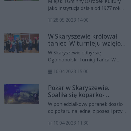
Miejski i Gminny Ośrodek Kultury
jako instytucja działa od 1977 roku,
ale początki zorganizowanej
28.05.2023 14:00
działalności kulturalnej w
Skaryszewie sięgają lat 60.
W Skaryszewie królował
taniec. W turnieju wzięło
udział 400 zawodników
W Skaryszewie odbył się
Ogólnopolski Turniej Tańca. W
imprezie rywalizowało około 400
16.04.2023 15:00
tancerzy i tancerek. Byli zawodnicy
z całego kraju, ale także goście z
Pożar w Skaryszewie.
Austrii czy Węgier.
Spaliła się koparko-
ładowarka
W poniedziałkowy poranek doszło
do pożaru na jednej z posesji przy
ul. Partyzantów w Skaryszewie.
10.04.2023 11:30
Spłonęła koparko-ładowarka, a