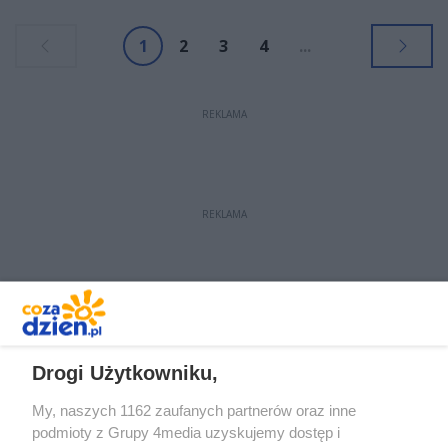
straty oszacowano na 200 tys. zł.
1
2
3
4
...
REKLAMA
REKLAMA
REKLAMA
Drogi Użytkowniku,
My, naszych 1162 zaufanych partnerów oraz inne
podmioty z Grupy 4media uzyskujemy dostęp i