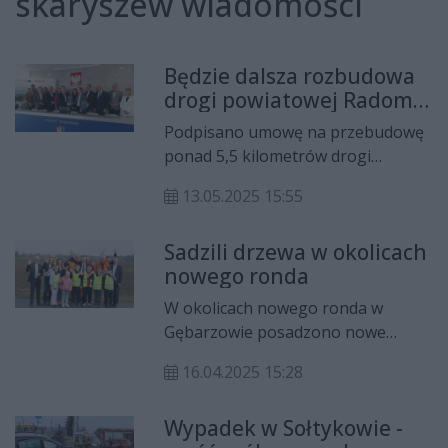
skaryszew wiadomości
Będzie dalsza rozbudowa
drogi powiatowej Radom -
Gębarzów - Polany
Podpisano umowę na przebudowę
ponad 5,5 kilometrów drogi
powiatowej nr 3539W Radom -
13.05.2025 15:55
Gębarzów - Polany. Bedzie to trzeci
etap prac, które będą prowadzone
Sadzili drzewa w okolicach
na odcinku od Bardzic w gminie
nowego ronda
Kowala do Zalesic w gminie
Wierzbica.
W okolicach nowego ronda w
Gębarzowie posadzono nowe
drzewa. W akcji uczestniczyli
16.04.2025 15:28
samorządowcy oraz uczniowie
szkoły w Bardzicach.
Wypadek w Sołtykowie -