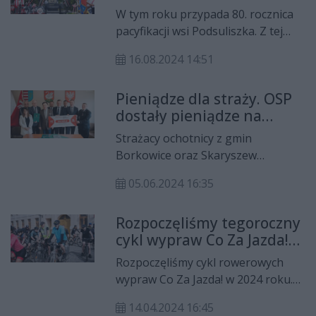
Podsuliszce
W tym roku przypada 80. rocznica
pacyfikacji wsi Podsuliszka. Z tej
okazji władze gminy oraz
16.08.2024 14:51
zaproszeni goście oddali hołd
pomordowanym, którzy walczyli o
Pieniądze dla straży. OSP
wolną ojczyznę.
dostały pieniądze na
zakup wozów i sprzętu
Strażacy ochotnicy z gmin
Borkowice oraz Skaryszew
otrzymali dofinansowanie z
05.06.2024 16:35
samorządu województwa
mazowieckiego. Przeznaczą je na
Rozpoczęliśmy tegoroczny
zakup wozów bojowych oraz
cykl wypraw Co Za Jazda!
sprzętu.
Ponad 800 rowerzystów
Rozpoczęliśmy cykl rowerowych
pojechało do Skaryszewa
wypraw Co Za Jazda! w 2024 roku.
Meta pierwszej z nich była
14.04.2024 16:45
zlokalizowana w Skaryszewie. W