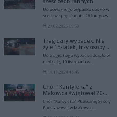
sześć osób rannych
Do poważnego wypadku doszło w
środowe popołudnie, 26 lutego w
Sołtykowie na ul. Radomskiej.
27.02.2025 09:59
Zderzyły się tam dwa auta, sześć
osób zostało rannych.
Tragiczny wypadek. Nie
żyje 15-latek, trzy osoby w
szpitalu
Do tragicznego wypadku doszło w
niedzielę, 10 listopada w
Skaryszewie. 17-latek, który jechał
11.11.2024 16:45
audi, stracił panowanie nad autem i
wjechał w betonowe ogrodzenie.
Chór "Kantylena" z
Cztery osoby trafiły do szpitala.
Makowca świętował 20-
Niestety, 15-letni pasażer zmarł.
lecie istnienia
Chór "Kantylena" Publicznej Szkoły
Podstawowej w Makowcu
świętował 20-lecie istnienia. Z tej