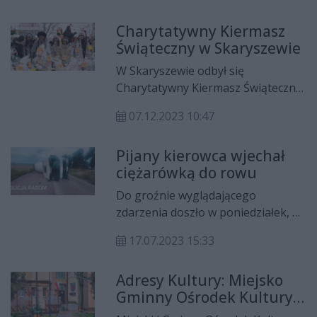
niedzielnej imprezie brało udział
Charytatywny Kiermasz
ponad 800 rowerzystów.
Świąteczny w Skaryszewie
W Skaryszewie odbył się
Charytatywny Kiermasz Świąteczny.
Można było kupić świąteczne
07.12.2023 10:47
ozdoby, a także spróbować
pysznych potraw, przygotowanych
Pijany kierowca wjechał
przez koła gospodyń wiejskich.
ciężarówką do rowu
Do groźnie wyglądającego
zdarzenia doszło w poniedziałek, 17
lipca w miejscowości Kłonowiec
17.07.2023 15:33
Koracz w gminie Skaryszew.
Ciężarówka przewróciła się na
Adresy Kultury: Miejsko
drodze, kierowca był pod wpływem
Gminny Ośrodek Kultury
alkoholu.
w Skaryszewie