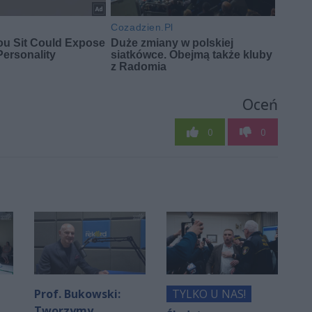
Oceń
0
0
Prof. Bukowski:
TYLKO U NAS!
Tworzymy