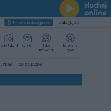
Zaloguj się
Ułatwienia dostępności
Radio Rekord
Kontakt
Zgłoś
Relacje na
interwencję
żywo
ULTURA
CO ZA JAZDA
nkurencyjne w Ustce!
ano umowę
Polski
 decyzję prokuratury
ów pokazali klasę
worzyć nową sportową tradycję"
ruchu