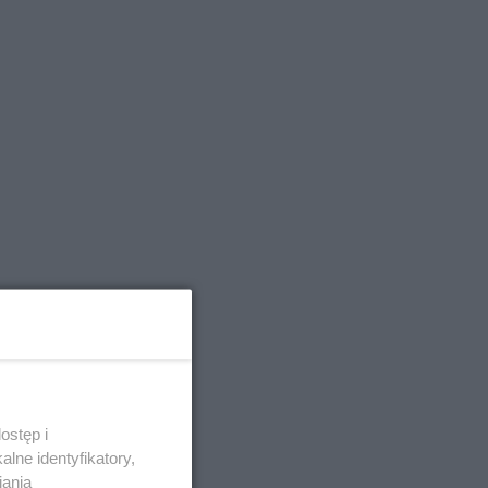
ostęp i
lne identyfikatory,
iania