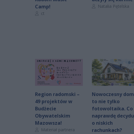
Autor artykułu:
Camp!
Natalia Pętelska
Autor artykułu:
ct
Region radomski –
Nowoczesny dom
49 projektów w
to nie tylko
Budżecie
fotowoltaika. Co
Obywatelskim
naprawdę decydu
Mazowsza!
o niskich
Autor artykułu:
Materiał partnera
rachunkach?