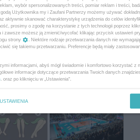
klam, wybór spersonalizowanych treści, pomiar reklam i treści, bad
 zgodą Użytkownika my i Zaufani Partnerzy możemy używać dokład
az aktywnie skanować charakterystykę urządzenia do celów identyfi
ść, prosimy o zgodę na korzystanie z tych technologii poprzez klikn
a i zawsze możesz ją zmienić/wycofać klikając przycisk ustawień pr
ogu strony
. Niektóre rodzaje przetwarzania danych nie wymagaj
iwić się takiemu przetwarzaniu. Preferencje będą miały zastosowania
szymi informacjami, abyś mógł świadomie i komfortowo korzystać z
gółowe informacje dotyczące przetwarzania Twoich danych znajdzi
s
. oraz po kliknięciu w „Ustawienia”.
USTAWIENIA