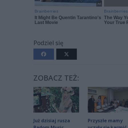
Podziel się
ZOBACZ TEŻ:
Już dzisiaj rusza
Przyszłe mamy
Radom Music
uczyły się karmić