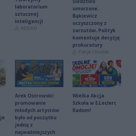
Śledztwo
laboratorium
umorzone.
sztucznej
Bąkiewicz
inteligencji
oczyszczony z
Autor artykułu:
RED/KD
zarzutów. Polityk
komentuje decyzję
prokuratury
Autor artykułu:
Patryk Chruślak
Arek Ostrowski:
Wielka Akcja
promowanie
Szkoła w E.Leclerc
młodych artystów
Radom!
je
było od początku
jedną z
najważniejszych