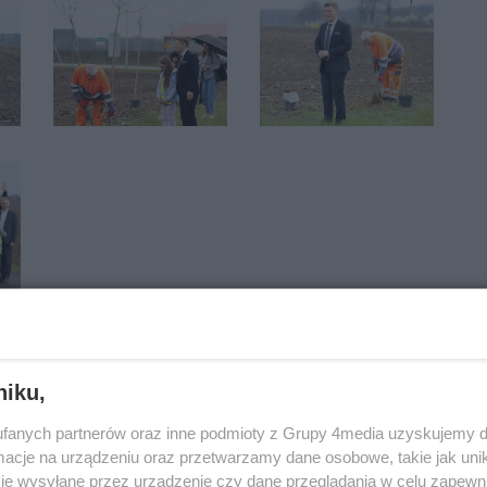
niku,
fanych partnerów oraz inne podmioty z Grupy 4media uzyskujemy d
radomski
WieszPierwszy
gębarzów
cje na urządzeniu oraz przetwarzamy dane osobowe, takie jak unika
ści
je wysyłane przez urządzenie czy dane przeglądania w celu zapewn