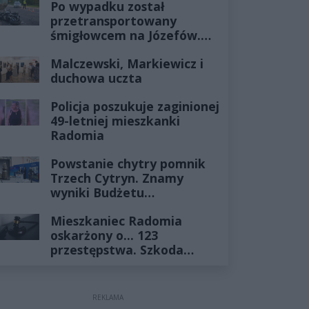
Po wypadku został
przetransportowany
śmigłowcem na Józefów.
Historia mrozi krew w
Malczewski, Markiewicz i
żyłach
duchowa uczta
Policja poszukuje zaginionej
49-letniej mieszkanki
Radomia
Powstanie chytry pomnik
Trzech Cytryn. Znamy
wyniki Budżetu
Obywatelskiego 2027
Mieszkaniec Radomia
oskarżony o... 123
przestępstwa. Szkoda
wyceniona na ponad milion
złotych
REKLAMA