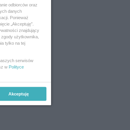
anie odbiorców oraz
nych danych
kacji. Ponieważ
ięcie „Akceptuję”.
ywatności znajdujący
ą zgody użytkownika,
 tylko na tej
 naszych serwisów
esz w
Polityce
Akceptuję