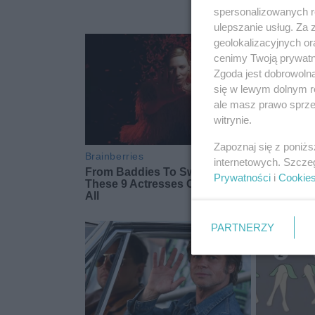
spersonalizowanych re
ulepszanie usług. Za
geolokalizacyjnych or
cenimy Twoją prywatno
Zgoda jest dobrowoln
się w lewym dolnym r
ale masz prawo sprzec
witrynie.
Zapoznaj się z poniż
internetowych. Szcze
Prywatności
i
Cookie
PARTNERZY