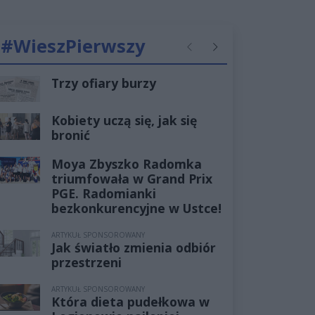
#WieszPierwszy
Poprzednie
Następne
Trzy ofiary burzy
Kobiety uczą się, jak się
bronić
Moya Zbyszko Radomka
triumfowała w Grand Prix
PGE. Radomianki
bezkonkurencyjne w Ustce!
ARTYKUŁ SPONSOROWANY
Jak światło zmienia odbiór
przestrzeni
ARTYKUŁ SPONSOROWANY
Która dieta pudełkowa w