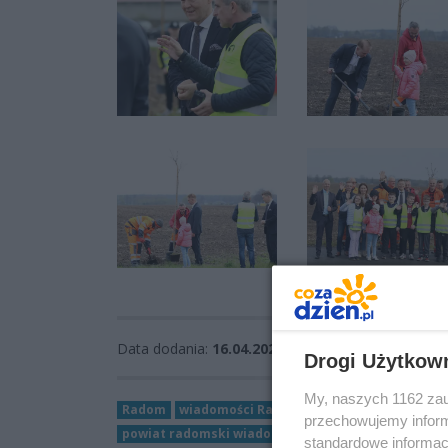
Data dodania:
16.04.2025 15:28
Drogi Użytkow
My, naszych 1162 zau
Radom
wiadomości Radom
Skaryszew
powiat 
przechowujemy informa
powiat radomski wiadomości
skaryszew wiadomo
standardowe informac