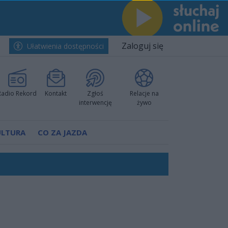
Zaloguj się
Ułatwienia dostępności
Radio Rekord
Kontakt
Zgłoś
Relacje na
interwencję
żywo
ULTURA
CO ZA JAZDA
Polski
 decyzję prokuratury
ów pokazali klasę
worzyć nową sportową tradycję"
ruchu