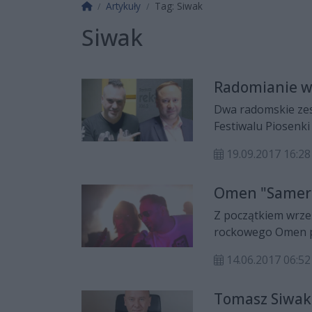
Strona główna
Artykuły
Tag: Siwak
Siwak
Radomianie wy
Dwa radomskie zes
Festiwalu Piosenki
koncercie premier 
19.09.2017 16:28
artysta Tomasz Si
utwór „Wiem tylko 
Omen "Samer"
Z początkiem wrze
rockowego Omen pt
ukazał się wakacyj
14.06.2017 06:52
Tomasz Siwak