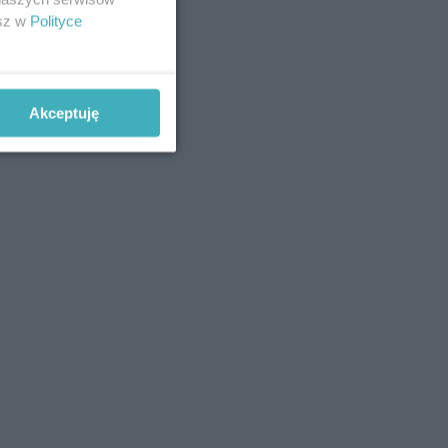
esz w
Polityce
Akceptuję