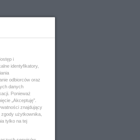
ostęp i
lne identyfikatory,
iania
anie odbiorców oraz
nych danych
kacji. Ponieważ
ięcie „Akceptuję”.
ywatności znajdujący
ą zgody użytkownika,
 tylko na tej
 naszych serwisów