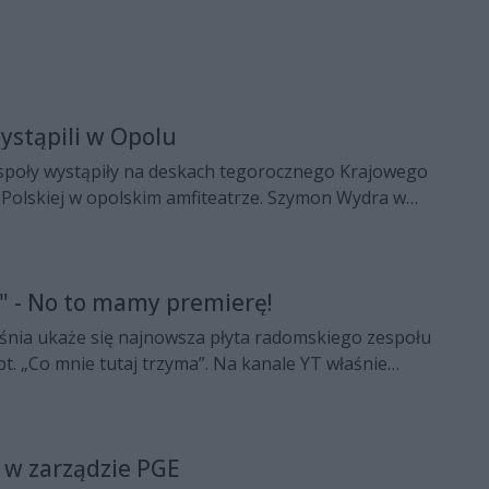
stąpili w Opolu
poły wystąpiły na deskach tegorocznego Krajowego
 Polskiej w opolskim amfiteatrze. Szymon Wydra w
zaśpiewał utwór „Dla Ciebie”, Kolejny radomski
wak z zespołem Omen dla publiczności przygotowali
ty”.
 - No to mamy premierę!
śnia ukaże się najnowsza płyta radomskiego zespołu
. „Co mnie tutaj trzyma”. Na kanale YT właśnie
ny singiel „Samer” promujący krążek.
 w zarządzie PGE