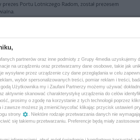
y prezes Portu Lotniczego Radom, został prezesem
ialna.
nie popełnił przestępstwa
niku,
yła śledztwa w sprawie byłego prezesa Portu
 Zawiadomienie o przestępstwie złożyła obecna
fanych partnerów oraz inne podmioty z Grupy 4media uzyskujemy d
uciła poprzednikowi sprzedaż pojazdu za zaniżoną
cje na urządzeniu oraz przetwarzamy dane osobowe, takie jak unika
je wysyłane przez urządzenie czy dane przeglądania w celu zapewn
ast akt oskarżenia dla rzeczoznawcy Tomasza B.
klam, wybór spersonalizowanych treści, pomiar reklam i treści, bad
 zgodą Użytkownika my i Zaufani Partnerzy możemy używać dokład
iu tanie mieszkania pod wynajem?
az aktywnie skanować charakterystykę urządzenia do celów identyfi
ść, prosimy o zgodę na korzystanie z tych technologii poprzez klikn
a i zawsze możesz ją zmienić/wycofać klikając przycisk ustawień pr
ogu strony
. Niektóre rodzaje przetwarzania danych nie wymagaj
iwić się takiemu przetwarzaniu. Preferencje będą miały zastosowania
pór wojsko - port lotniczy?
a to, że kontrolerzy ruchu lotniczego, którzy od
szymi informacjami, abyś mógł świadomie i komfortowo korzystać z