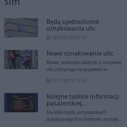
sim
Będą ujednolicone
oznakowania ulic
28.04.2016 09:14
Nowe oznakowanie ulic
Nowe, jednolite tabliczki z nazwami
ulic zaczynają się pojawiać w
Radomiu. To najważniejszy element
19.11.2015 13:54
Systemu Informacji Miejskiej.
Pierwsze tabliczki zawisły już na
Kolejne tablice informacji
Idalinie, Glinicach i Dzierzkowie. W
pasażerskiej
najbliższych dniach będą
zamontowane
montowane w wielu innych
Na kilkunastu przystankach
częściach miasta, przede wszystkim
autobusowych w Radomiu zostały
tam, gdzie stare informacje były już
na początku sierpnia zamontowane