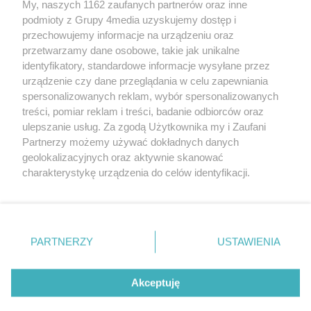
My, naszych 1162 zaufanych partnerów oraz inne
podmioty z Grupy 4media uzyskujemy dostęp i
przechowujemy informacje na urządzeniu oraz
przetwarzamy dane osobowe, takie jak unikalne
identyfikatory, standardowe informacje wysyłane przez
urządzenie czy dane przeglądania w celu zapewniania
spersonalizowanych reklam, wybór spersonalizowanych
Redakcja
Reklama
Prywatność
Praca Łódź
treści, pomiar reklam i treści, badanie odbiorców oraz
the:protocol
ulepszanie usług. Za zgodą Użytkownika my i Zaufani
Partnerzy możemy używać dokładnych danych
geolokalizacyjnych oraz aktywnie skanować
charakterystykę urządzenia do celów identyfikacji.
Ponieważ cenimy Twoją prywatność, prosimy o zgodę na
Szukaj
korzystanie z tych technologii poprzez kliknięcie
„Akceptuję”. Zgoda jest dobrowolna i zawsze możesz ją
zmienić/wycofać klikając przycisk ustawień prywatności
Facebook.com
Youtube.com
PARTNERZY
USTAWIENIA
znajdujący się w lewym dolnym rogu strony
. Niektóre
rodzaje przetwarzania danych nie wymagają zgody
użytkownika, ale masz prawo sprzeciwić się takiemu
Akceptuję
przetwarzaniu. Preferencje będą miały zastosowania tylko
na tej witrynie.
CMS portalu
przygotowany przez