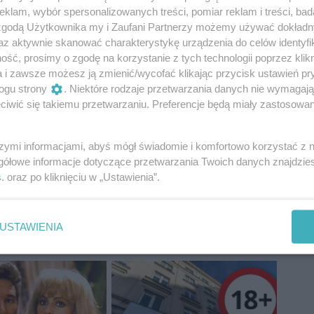
klam, wybór spersonalizowanych treści, pomiar reklam i treści, bad
 zgodą Użytkownika my i Zaufani Partnerzy możemy używać dokład
az aktywnie skanować charakterystykę urządzenia do celów identyfi
ść, prosimy o zgodę na korzystanie z tych technologii poprzez klikn
a i zawsze możesz ją zmienić/wycofać klikając przycisk ustawień pr
ogu strony
. Niektóre rodzaje przetwarzania danych nie wymagaj
iwić się takiemu przetwarzaniu. Preferencje będą miały zastosowania
szymi informacjami, abyś mógł świadomie i komfortowo korzystać z
gółowe informacje dotyczące przetwarzania Twoich danych znajdzi
s
. oraz po kliknięciu w „Ustawienia”.
USTAWIENIA