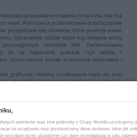
Miejskiej opracowała wrocławska firma Linia. Ma ona
nych miast. Wykonawca przeanalizował dotychczasowe
ów, przygotował spis obiektów, które powinny zostać
temu. Opracowane zostały także trzy wstępne wzory
h poszczególnych nośników SIM. Zainteresowani
y im się najbardziej podobał, czyli tablice z
ami. Spostrzeżenia zostały przekazane wykonawcy i
ie graficznej i słownej oznakowanie nazw ulic oraz
wą obiektów użyteczności publicznej i budynków
macji, opisujące kompleksowo przestrzeń miejską.
przygotowanie i wdrożenie SIM, były przyjęte przez
chwały: w sprawie podziału Radomia na obszary SIM
niku,
fanych partnerów oraz inne podmioty z Grupy 4media uzyskujemy d
cje na urządzeniu oraz przetwarzamy dane osobowe, takie jak unika
je wysyłane przez urządzenie czy dane przeglądania w celu zapewn