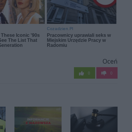
Oceń
0
0