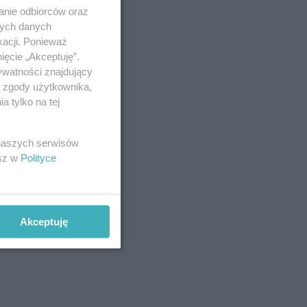
anie odbiorców oraz
nych danych
kacji. Ponieważ
ięcie „Akceptuję”.
ywatności znajdujący
ą zgody użytkownika,
 tylko na tej
 naszych serwisów
esz w
Polityce
Akceptuję