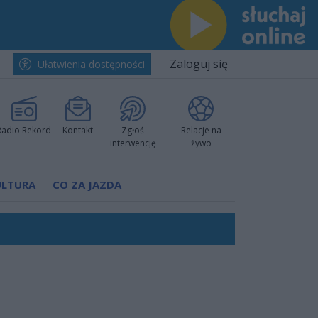
Zaloguj się
Ułatwienia dostępności
Radio Rekord
Kontakt
Zgłoś
Relacje na
interwencję
żywo
ULTURA
CO ZA JAZDA
rzowi
worzyć nową sportową tradycję"
ruchu