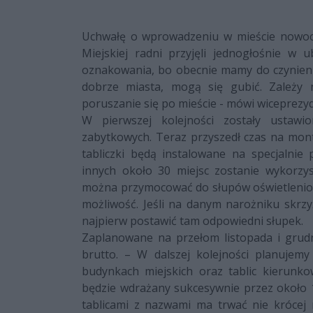
Uchwałę o wprowadzeniu w mieście nowocz
Miejskiej radni przyjęli jednogłośnie w 
oznakowania, bo obecnie mamy do czynieni
dobrze miasta, mogą się gubić. Zależy 
poruszanie się po mieście - mówi wiceprezy
W pierwszej kolejności zostały ustawi
zabytkowych. Teraz przyszedł czas na mont
tabliczki będą instalowane na specjalni
innych około 30 miejsc zostanie wykorzysta
można przymocować do słupów oświetlenio
możliwość. Jeśli na danym narożniku skrz
najpierw postawić tam odpowiedni słupek.
Zaplanowane na przełom listopada i grudn
brutto. – W dalszej kolejności planujem
budynkach miejskich oraz tablic kierunko
będzie wdrażany sukcesywnie przez około
tablicami z nazwami ma trwać nie krócej 