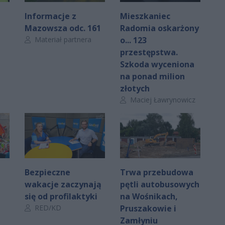
Informacje z
Mieszkaniec
Mazowsza odc. 161
Radomia oskarżony
Autor artykułu:
Materiał partnera
o... 123
przestępstwa.
Szkoda wyceniona
na ponad milion
złotych
Autor artykułu:
Maciej Ławrynowicz
Bezpieczne
Trwa przebudowa
wakacje zaczynają
pętli autobusowych
się od profilaktyki
na Wośnikach,
Autor artykułu:
RED/KD
Pruszakowie i
Zamłyniu