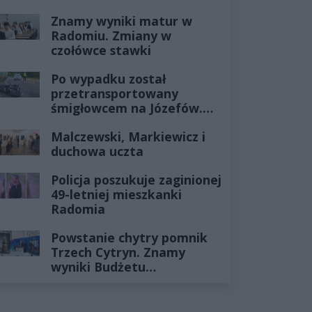
Znamy wyniki matur w
Radomiu. Zmiany w
czołówce stawki
Po wypadku został
przetransportowany
śmigłowcem na Józefów.
Historia mrozi krew w
Malczewski, Markiewicz i
żyłach
duchowa uczta
Policja poszukuje zaginionej
49-letniej mieszkanki
Radomia
Powstanie chytry pomnik
Trzech Cytryn. Znamy
wyniki Budżetu
Obywatelskiego 2027