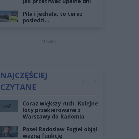
jak przetrwać upalne dni
Piła i jechała, to teraz
posiedzi…
REKLAMA
NAJCZĘŚCIEJ
CZYTANE
Poprzednie
Następne
Coraz większy ruch. Kolejne
loty przekierowane z
Warszawy do Radomia
Poseł Radosław Fogiel objął
ważną funkcję