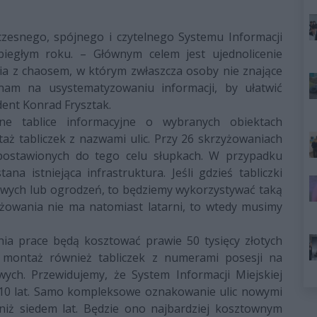
esnego, spójnego i czytelnego Systemu Informacji
ubiegłym roku. – Głównym celem jest ujednolicenie
a z chaosem, w którym zwłaszcza osoby nie znające
nam na usystematyzowaniu informacji, by ułatwić
dent Konrad Frysztak.
one tablice informacyjne o wybranych obiektach
aż tabliczek z nazwami ulic. Przy 26 skrzyżowaniach
e postawionych do tego celu słupkach. W przypadku
na istniejąca infrastruktura. Jeśli gdzieś tabliczki
wych lub ogrodzeń, to będziemy wykorzystywać taką
yżowania nie ma natomiast latarni, to wtedy musimy
ia prace będą kosztować prawie 50 tysięcy złotych
y montaż również tabliczek z numerami posesji na
wych. Przewidujemy, że System Informacji Miejskiej
 10 lat. Samo kompleksowe oznakowanie ulic nowymi
niż siedem lat. Będzie ono najbardziej kosztownym