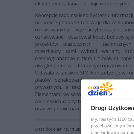
elementem zadania – dodaje wiceprezydent.
Koncepcję radomskiego Systemu Informacji 
na koncie podobne realizacje dla wielu in
oznakowanie ulic, wyznaczył rodzaje nośnik
oznakowane i oszacował koszt budowy sys
projektów plastycznych i technicznyc
mieszkańcy sami wybrali wariant, któr
ciemnogranatowym tłem i z białymi napis
uwzględnione w ostatecznym opracowaniu.
Uchwała w sprawie SIM konkretyzuje w form
placów, oznakowanie numeracją porządko
prywatnych, a także inne nośniki infor
Elementami wyjściowymi, poprzedzającymi 
radomskich radnych dwie bardzo istotne u
Drogi Użytkow
oraz w sprawie nazewnictwa ulic i placów.
My, naszych 1160 zau
przechowujemy informa
Data dodania:
19.11.2015 13:54
standardowe informac