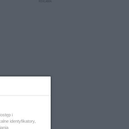
REKLAMA
ostęp i
lne identyfikatory,
iania