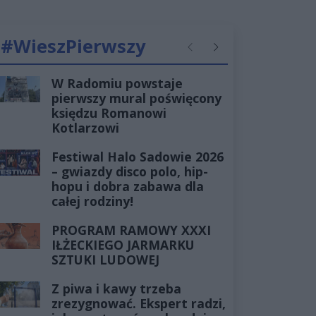
#WieszPierwszy
Poprzednie
Następne
W Radomiu powstaje
pierwszy mural poświęcony
księdzu Romanowi
Kotlarzowi
Festiwal Halo Sadowie 2026
– gwiazdy disco polo, hip-
hopu i dobra zabawa dla
całej rodziny!
PROGRAM RAMOWY XXXI
IŁŻECKIEGO JARMARKU
SZTUKI LUDOWEJ
Z piwa i kawy trzeba
zrezygnować. Ekspert radzi,