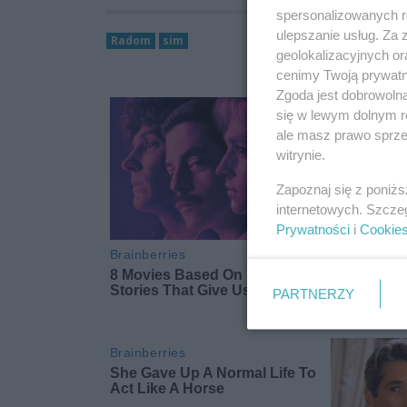
spersonalizowanych re
ulepszanie usług. Za
Radom
sim
geolokalizacyjnych or
cenimy Twoją prywatno
Zgoda jest dobrowoln
się w lewym dolnym r
ale masz prawo sprzec
witrynie.
Zapoznaj się z poniż
internetowych. Szcze
Prywatności
i
Cookie
PARTNERZY