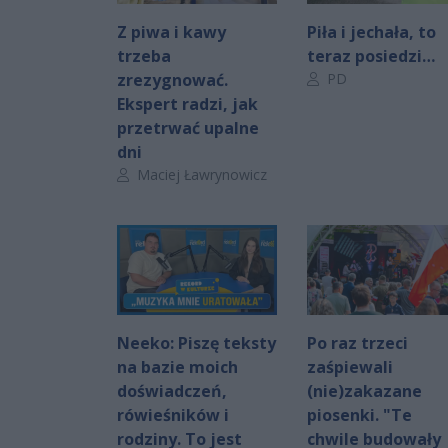
Z piwa i kawy
Piła i jechała, to
trzeba
teraz posiedzi…
Autor artykułu:
zrezygnować.
PD
Ekspert radzi, jak
przetrwać upalne
dni
Autor artykułu:
Maciej Ławrynowicz
Neeko: Piszę teksty
Po raz trzeci
na bazie moich
zaśpiewali
doświadczeń,
(nie)zakazane
rówieśników i
piosenki. "Te
rodziny. To jest
chwile budowały