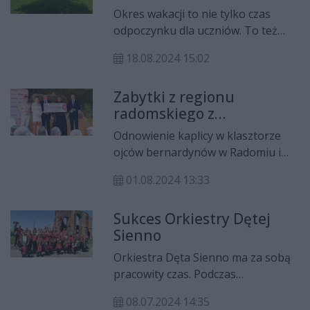
Okres wakacji to nie tylko czas
odpoczynku dla uczniów. To też
moment, kiedy w placówkach
18.08.2024 15:02
oświatowych wykonywane są
remonty. Tak było np. w przypadku
Zabytki z regionu
Zespołu Szkół Ogólnokształcących
radomskiego z
w Siennie, który przeszedł
dofinansowaniem
gruntowną przebudowę i
Odnowienie kaplicy w klasztorze
modernizację.
ojców bernardynów w Radomiu i
remont elewacji zabytkowego
01.08.2024 13:33
budynku dzwonnicy – to przykłady
prac, które zostaną zrealizowane
Sukces Orkiestry Dętej
dzięki wsparciu samorządu
Sienno
województwa mazowieckiego w
ramach projektu „Mazowsze dla
Orkiestra Dęta Sienno ma za sobą
zabytków".
pracowity czas. Podczas
tegorocznej edycji konkursu
08.07.2024 14:35
"Gryfickie Dęciaki", który odbył się w