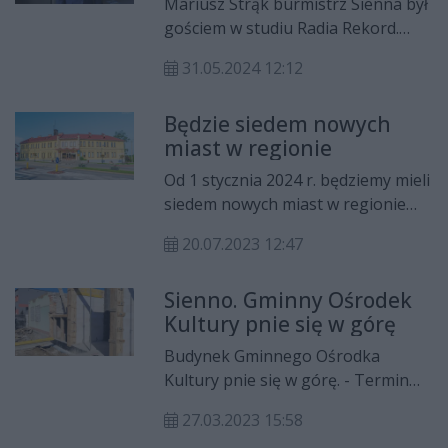
Mariusz Strąk burmistrz Sienna był
gościem w studiu Radia Rekord.
Mówił m.in. o nadchodzących
31.05.2024 12:12
Dniach Kultury Sienna, które już w
ten weekend. Czeka moc atrakcji, a
Będzie siedem nowych
na deser koncert gwiazd - Playboys
miast w regionie
i Piękni i Młodzi.
Od 1 stycznia 2024 r. będziemy mieli
siedem nowych miast w regionie
radomskim. Tak wynika z projektu
20.07.2023 12:47
rozporządzenia opublikowanego
Rządowym Centrum Legislacji.
Sienno. Gminny Ośrodek
Kultury pnie się w górę
Budynek Gminnego Ośrodka
Kultury pnie się w górę. - Termin
nie jest zagrożony - mówi Mariusz
27.03.2023 15:58
Strąk, wójt gminy Sienno.