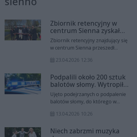
sienno
Zbiornik retencyjny w
centrum Sienna zyskał
nowe oblicze. Teraz pełni
Zbiornik retencyjny znajdujący się
dwie ważne funkcje
w centrum Sienna przeszedł
gruntowną modernizację. Dzięki
23.04.2026 12:36
realizacji inwestycji powstało nowe,
atrakcyjne miejsce wypoczynku dla
Podpalili około 200 sztuk
mieszkańców. Obiekt pełni również
balotów słomy. Wytropił
inną ważną funkcję.
ich policyjny pies
Ujęto podejrzanych o podpalenie
balotów słomy, do którego w
zeszłym tygodniu doszło na terenie
13.04.2026 10:26
gminy Sienno. Zatrzymano dwóch
mężczyzn oraz kobietę. Wytropił ich
Niech zabrzmi muzyka
policyjny pies.