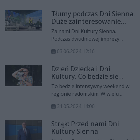
dniach 21-23 czerwca w Gryficach,
Tłumy podczas Dni Sienna.
Orkiestra Dęta Sienno odniosła
Duże zainteresowanie
ogromny sukces, zdobywając aż
występem grupy Playboys
trzy brązowe medale w
Za nami Dni Kultury Sienna.
kategoriach: Koncert, Przemarsz
Podczas dwudniowej imprezy
i Musztra Paradna.
gminę odwiedziło kilka tysięcy osób.
03.06.2024 12:16
Największym zainteresowaniem
cieszyły się koncerty artystów disco
Dzień Dziecka i Dni
polo: grupy Playboys oraz Pięknych
Kultury. Co będzie się
i Młodych.
działo w weekend w
To będzie intensywny weekend w
regionie?
regionie radomskim. W wielu
miejscowościach organizowane
31.05.2024 14:00
będą imprezy z okazji Dnia Dziecka.
Nie zabraknie także innych
Strąk: Przed nami Dni
wydarzeń, podczas których
Kultury Sienna
wystąpią znani artyści. Zobaczcie
sami!