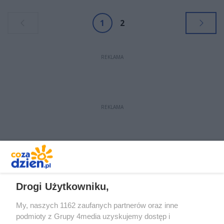
1
2
REKLAMA
REKLAMA
REKLAMA
Drogi Użytkowniku,
My, naszych 1162 zaufanych partnerów oraz inne
podmioty z Grupy 4media uzyskujemy dostęp i