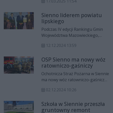
17.03.2025 11:54
budżetu samorządu województwa
mazowieckiego.
Sienno liderem powiatu
lipskiego
Podczas IV edycji Rankingu Gmin
Województwa Mazowieckiego,
która odbyła się w Warszawie,
12.12.2024 13:59
burmistrz Sienna Mariusz Strąk
odebrał wyróżnienie jako lider
OSP Sienno ma nowy wóz
powiatu lipskiego w 2024 roku w
ratowniczo-gaśniczy
kategoriach gospodarczej,
społecznej, środowiskowej oraz
Ochotnicza Straż Pożarna w Siennie
przestrzennej.
ma nowy wóz ratowniczo-gaśniczy.
Na jego zakup samorząd
02.12.2024 10:26
województwa mazowieckiego
przeznaczył 1,3 mln zł.
Szkoła w Siennie przeszła
gruntowny remont