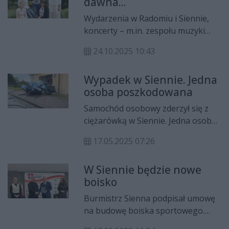
dawna...
Wydarzenia w Radomiu i Siennie,
koncerty – m.in. zespołu muzyki
dawnej Filatura di Musica i drama
24.10.2025 10:43
muzyczna – od czwartku do
niedzieli trwać będzie XXIX
Wypadek w Siennie. Jedna
Międzynarodowy Festiwal Muzyki
osoba poszkodowana
Dawnej im. Mikołaja z Radomia.
Samochód osobowy zderzył się z
ciężarówką w Siennie. Jedna osoba
trafiła do szpitala.
17.05.2025 07:26
W Siennie będzie nowe
boisko
Burmistrz Sienna podpisał umowę
na budowę boiska sportowego.
Inwestycja została dofinansowana z